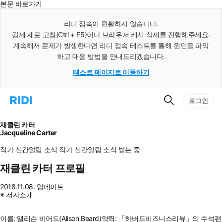
본문 바로가기
인
스
리디 접속이 원활하지 않습니다.
턴
강제 새로 고침(Ctrl + F5)이나 브라우저 캐시 삭제를 진행해주세요.
트
검
계속해서 문제가 발생한다면 리디 접속 테스트를 통해 원인을 파악
색
하고 대응 방법을 안내드리겠습니다.
테스트 페이지로 이동하기
검
리
로그인
색
디
홈
으
재클린 카터
로
Jacqueline Carter
이
동
작가 신간알림
소식
작가 신간알림
소식 받는 중
재클린 카터 프로필
2018.11.08. 업데이트
※ 저자소개
이름: 앨리슨 비어드(Alison Beard)약력: 「하버드비즈니스리뷰」의 수석편