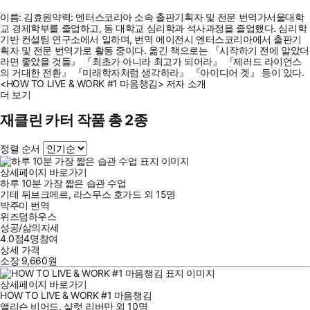
이름: 김효원약력: 엔터스코리아 소속 출판기획자 및 전문 번역가서울대학
교 경제학부를 졸업하고, 동 대학교 심리학과 석사과정을 졸업했다. 심리학
기반 컨설팅 연구소에서 일하며, 번역 에이전시 엔터스코리아에서 출판기
획자 및 전문 번역가로 활동 중이다. 옮긴 책으로는 『시작하기 전에 알았더
라면 좋았을 것들』 『최초가 아니라 최고가 되어라』 『제러드 라이언스
의 거대한 전환』 『미래학자처럼 생각하라』 『아이디어 겟』 등이 있다.
<HOW TO LIVE & WORK #1 마음챙김> 저자 소개
더 보기
재클린 카터 작품 총 2종
정렬 순서
상세페이지 바로가기
하루 10분 가장 짧은 습관 수업
기테 뒤브크에르
,
라스무스 호가드
외
15명
박주미
번역
위즈덤하우스
성공/삶의자세
4.0점
4
명
참여
상세 가격
소장
9,660
원
상세페이지 바로가기
HOW TO LIVE & WORK #1 마음챙김
앨리슨 비어드
,
샬럿 리버만
외
10명