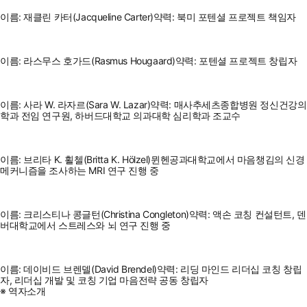
이름: 재클린 카터(Jacqueline Carter)약력: 북미 포텐셜 프로젝트 책임자
이름: 라스무스 호가드(Rasmus Hougaard)약력: 포텐셜 프로젝트 창립자
이름: 사라 W. 라자르(Sara W. Lazar)약력: 매사추세츠종합병원 정신건강의
학과 전임 연구원, 하버드대학교 의과대학 심리학과 조교수
이름: 브리타 K. 횔첼(Britta K. Hölzel)뮌헨공과대학교에서 마음챙김의 신경
메커니즘을 조사하는 MRI 연구 진행 중
이름: 크리스티나 콩글턴(Christina Congleton)약력: 액손 코칭 컨설턴트, 덴
버대학교에서 스트레스와 뇌 연구 진행 중
이름: 데이비드 브렌델(David Brendel)약력: 리딩 마인드 리더십 코칭 창립
자, 리더십 개발 및 코칭 기업 마음전략 공동 창립자
※ 역자소개