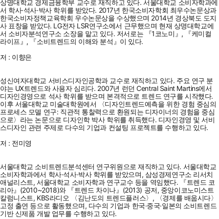
상명대학교 경제금융학부 교수로 재직하고 있다. 서울대학교 소비자학과에
서 학사·석사·박사 학위를 받았다. 2017년 한국소비자학회 최우수논문상과
한국소비자정책교육학회 우수논문상을 수상했으며 2014년 경상북도 도지
사 표창을 받았다. LG전자 LSR연구소에서 근무했으며 현재 상명대학교에
서 소비자분석연구소 소장을 맡고 있다. 저서로는 『1코노미』, 『케미컬
라이프』, 『소비트렌드의 이해와 분석』이 있다.
저 : 이향은
성신여자대학교 서비스디자인공학과 교수로 재직하고 있다. 주요 연구 분
야는 UX트렌드와 사용자 심리다. 2007년 런던 Central Saint Martins에서
디자인경영으로 석사 학위를 받으며 본격적으로 트렌드 연구를 시작했다.
이후 서울대학교 미술대학원에서 〈디자인트렌드예측을 위한 경험 중심의
프로세스 모델 연구: 직관적 통찰력으로 환원되는 디자이너의 경험을 중심
으로〉라는 논문으로 디자인학 박사 학위를 취득했다. 디자인경영 및 서비
스디자인 관련 주제로 다수의 기업과 컨설팅 프로젝트를 수행하고 있다.
저 : 전미영
서울대학교 소비트렌드분석센터 연구위원으로 재직하고 있다. 서울대학교
소비자학과에서 학사·석사·박사 학위를 받았으며, 삼성경제연구소 리서치
애널리스트, 서울대학교 소비자학과 연구교수 등을 역임했다. 『트렌드 코
리아』(2010~2018)와 『트렌드 차이나』(2013) 공저, 중앙이코노미스트
칼럼니스트, KBS라디오 〈김난도의 트렌드플러스〉, 〈경제를 배웁시다〉
고정 출연 등으로 활동했으며, 다수의 기업과 한국·중국·일본의 소비트렌드
기반 신제품 개발 업무를 수행하고 있다.