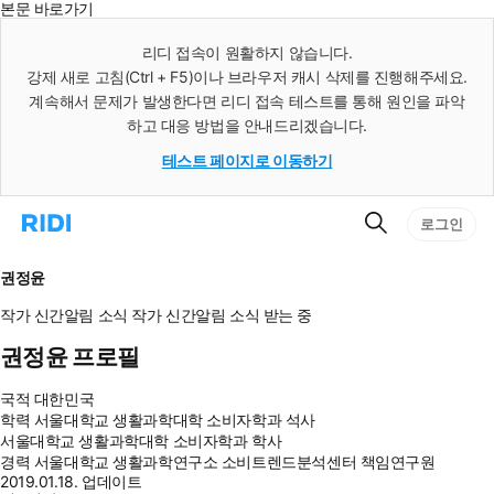
본문 바로가기
인
스
리디 접속이 원활하지 않습니다.
턴
강제 새로 고침(Ctrl + F5)이나 브라우저 캐시 삭제를 진행해주세요.
트
검
계속해서 문제가 발생한다면 리디 접속 테스트를 통해 원인을 파악
색
하고 대응 방법을 안내드리겠습니다.
테스트 페이지로 이동하기
검
리
로그인
색
디
홈
으
권정윤
로
이
작가 신간알림
소식
작가 신간알림
소식 받는 중
동
권정윤 프로필
국적
대한민국
학력
서울대학교 생활과학대학 소비자학과 석사
서울대학교 생활과학대학 소비자학과 학사
경력
서울대학교 생활과학연구소 소비트렌드분석센터 책임연구원
2019.01.18. 업데이트