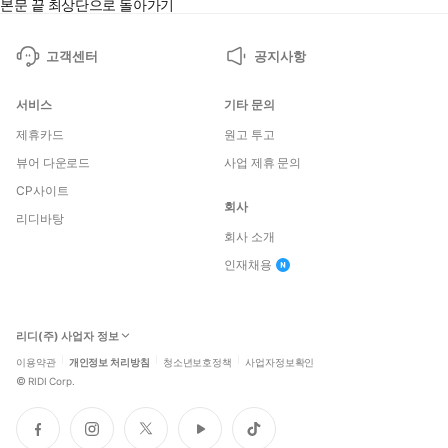
본문 끝
최상단으로 돌아가기
고객센터
공지사항
서비스
기타 문의
제휴카드
원고 투고
뷰어 다운로드
사업 제휴 문의
CP사이트
회사
리디바탕
회사 소개
인재채용
리디(주) 사업자 정보
이용약관
개인정보 처리방침
청소년보호정책
사업자정보확인
©
RIDI Corp.
페
인
트
유
틱