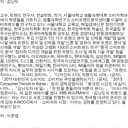
저 : 김난도
교수, 트렌드 연구자, 컨설턴트, 작가. 서울대학교 생활과학대학 소비자학과
에서 학생들을 가르치고, 생활과학연구소 소비트렌드분석센터를 이끌며 소
비트렌드를 연구하고 있다. 서울대학교 교육상, 매일경제신문 정진기언론
문화상, 한국소비자학회 최우수논문상, 한국정책학회 학술상, 한국갤럽 최
우수논문지도상, 한국마케팅협회 공로상, 한중 경영대상 한중경제협력상
등을 수상했다. 주요 기업과 ‘1인 가구 트렌드 분석 및 신제품 개발’‘영 밀레
니얼 세대 트렌드 분석 및 신제품 개발’‘신혼 및 영유아 부부 트렌드 분석 및
신제품 개발’ ‘장기 저성장·고령화 시대의 소비트렌드 연구’ ‘중국 소비트렌
드 분석’ ‘창의적 디자인 개발을 위한 트렌드 조사 및 예측 기술 개발’ 등을
연구했다. 코웨이, 아모레퍼시픽, 에버랜드, 현대자동차, 삼성전자, SK텔레
콤, LG전자, CJ그룹, 신한카드, 한국외식산업연구원, 신세계그룹, SK경영경
제연구소, 롯데마트, 제일기획, 한라마이스터, AK플라자 등을 자문하며, 이
론적 지식과 실무적 경험의 시너지를 도모하는 데 힘을 쏟고 있다.『트렌드
차이나』, 『럭셔리 코리아』, 『디자인의 시대, 트렌드의 시대』(공저),
『2011 대한민국 소비지도: 소비자는 무엇을원하는가?』(공저), 『2013
Consumer Trends in Korea』 등의 경제경영서와 『웅크린 시간도 내 삶이
니까』, 『김난도의 내:일』,『천 번을 흔들려야 어른이 된다』, 『아프니까
청춘이다』와 같은 에세이를 썼다. KBS 해피FM에서 〈김난도의 트렌드 플
러스〉라는 라디오 프로그램을 진행한 바 있으며, 한국형 대규모 온라인 공
개 강좌 K-MOOC에서 〈소비자와 시장〉이라는 강좌를 운영하고 있다. 펼
처보기 닫기
저 : 이준영