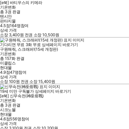
[e북] 바티우스의 키메라
기온변화
총 3권
완결
텐시안
판타지물
4.5점
164
명
참여
상세 가격
소장
3,400
원
전권 소장
10,500
원
기다리면 무료
3
화
무료
상세페이지 바로가기
구원해줘, 스크래퍼!(15세 개정판)
기온변화
총 157화
완결
이클립스
현대물
4.9점
47
명
참여
상세 가격
소장
100
원
전권 소장
15,400
원
19세 미만 구독불가
상세페이지 바로가기
[e북] 신무속전(神巫俗戰)
기온변화
총 3권
완결
시크노블
현대물
4.6점
556
명
참여
상세 가격
소장
3,100
원
전권 소장
10,200
원