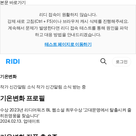
본문 바로가기
인
스
리디 접속이 원활하지 않습니다.
턴
강제 새로 고침(Ctrl + F5)이나 브라우저 캐시 삭제를 진행해주세요.
트
검
계속해서 문제가 발생한다면 리디 접속 테스트를 통해 원인을 파악
색
하고 대응 방법을 안내드리겠습니다.
테스트 페이지로 이동하기
검
리
로그인
색
디
홈
으
기온변화
로
이
작가 신간알림
소식
작가 신간알림
소식 받는 중
동
기온변화 프로필
수상
2023년 리디어워즈 BL 웹소설 최우수상 '고대문명에서 탈출시켜 줄
히든영웅을 찾습니다'
2024.02.13. 업데이트