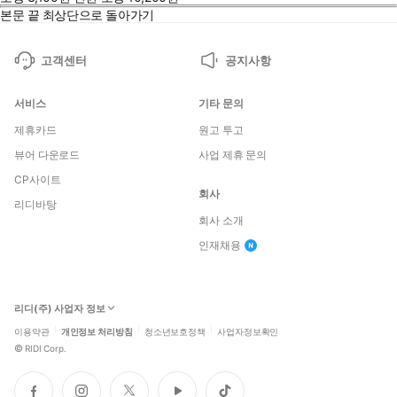
본문 끝
최상단으로 돌아가기
고객센터
공지사항
서비스
기타 문의
제휴카드
원고 투고
뷰어 다운로드
사업 제휴 문의
CP사이트
회사
리디바탕
회사 소개
인재채용
리디(주) 사업자 정보
이용약관
개인정보 처리방침
청소년보호정책
사업자정보확인
©
RIDI Corp.
페
인
트
유
틱