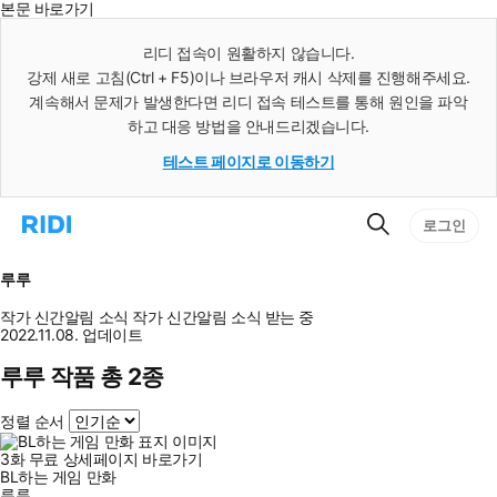
본문 바로가기
인
스
리디 접속이 원활하지 않습니다.
턴
강제 새로 고침(Ctrl + F5)이나 브라우저 캐시 삭제를 진행해주세요.
트
검
계속해서 문제가 발생한다면 리디 접속 테스트를 통해 원인을 파악
색
하고 대응 방법을 안내드리겠습니다.
테스트 페이지로 이동하기
검
리
로그인
색
디
홈
으
루루
로
이
작가 신간알림
소식
작가 신간알림
소식 받는 중
동
2022.11.08. 업데이트
루루 작품 총 2종
정렬 순서
3
화
무료
상세페이지 바로가기
BL하는 게임 만화
루루