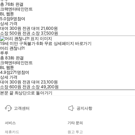
총 76화
완결
크랙엔터테인먼트
BL 웹툰
5.0점
9
명
참여
상세 가격
대여
300
원
전권 대여
21,600
원
소장
500
원
전권 소장
37,500
원
19세 미만 구독불가
6
화
무료
상세페이지 바로가기
머리 괜찮냐?!
루루
총 83화
완결
크랙엔터테인먼트
BL 웹툰
4.9점
271
명
참여
상세 가격
대여
300
원
전권 대여
23,100
원
소장
600
원
전권 소장
49,200
원
본문 끝
최상단으로 돌아가기
고객센터
공지사항
서비스
기타 문의
제휴카드
원고 투고