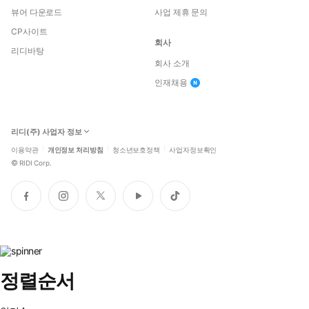
뷰어 다운로드
사업 제휴 문의
CP사이트
회사
리디바탕
회사 소개
인재채용
리디(주) 사업자 정보
이용약관
개인정보 처리방침
청소년보호정책
사업자정보확인
©
RIDI Corp.
페
인
트
유
틱
이
스
위
튜
톡
스
타
터
브
북
그
램
정렬순서