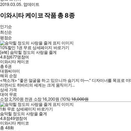
2019.03.05. 업데이트
이와시타 케이코 작품 총 8종
인기순
최신순
평점순
10
%
할인
1
권
무료
상세페이지 바로가기
[e북] 숨막힐 정도의 사랑을 줄게
4.8점
677
명
참여
이와시타 케이코
총 6권
대원씨아이
해외 순정
<책소개> "좋은 얼굴을 하고 있으니까 숨기지 마—." 디자이너를 목표로 미대
리면서도 히바리의 세계는 크게 움직이기...
상세 가격
대여
무료
소장
2,700
원
전권 소장
16,200
원
(10%
)
18,000
원
1
화
무료
상세페이지 바로가기
숨막힐 정도의 사랑을 줄게
4.8점
49
명
참여
이와시타 케이코
총 48화