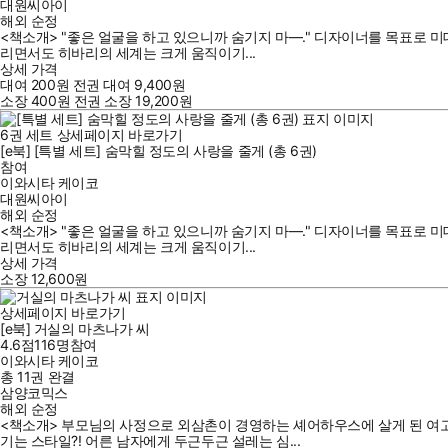
대원씨아이
해외 순정
<책소개> "좋은 얼굴을 하고 있으니까 숨기지 마—." 디자이너를 목표로 미대
리면서도 히바리의 세계는 크게 움직이기...
상세 가격
대여
200
원
전권 대여
9,400
원
소장
400
원
전권 소장
19,200
원
6
권 세트
상세페이지 바로가기
[e북] [특별 세트] 숨막힐 정도의 사랑을 줄게 (총 6권)
참여
이와시타 케이코
대원씨아이
해외 순정
<책소개> "좋은 얼굴을 하고 있으니까 숨기지 마—." 디자이너를 목표로 미대
리면서도 히바리의 세계는 크게 움직이기...
상세 가격
소장
12,600
원
상세페이지 바로가기
[e북] 거실의 마츠나가 씨
4.6점
116
명
참여
이와시타 케이코
총 11권
완결
삼양코믹스
해외 순정
<책소개> 부모님의 사정으로 외삼촌이 경영하는 셰어하우스에 살게 된 여고생
기는 스타일?! 어른 남자에게 두근두근 설레는 심...