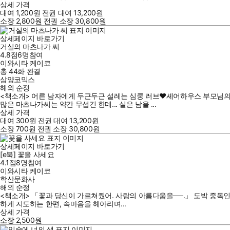
상세 가격
대여
1,200
원
전권 대여
13,200
원
소장
2,800
원
전권 소장
30,800
원
상세페이지 바로가기
거실의 마츠나가 씨
4.8점
6
명
참여
이와시타 케이코
총 44화
완결
삼양코믹스
해외 순정
<책소개> 어른 남자에게 두근두근 설레는 심쿵 러브♥셰어하우스 부모님의 
많은 마츠나가씨는 약간 무섭긴 한데... 실은 남을 ...
상세 가격
대여
300
원
전권 대여
13,200
원
소장
700
원
전권 소장
30,800
원
상세페이지 바로가기
[e북] 꽃을 사세요
4.1점
8
명
참여
이와시타 케이코
학산문화사
해외 순정
<책소개> 「꽃과 당신이 가르쳐줬어. 사랑의 아름다움을──.」 도박 중독인
하게 지도하는 한편, 속마음을 헤아리며...
상세 가격
소장
2,500
원