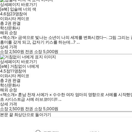
상세페이지 바로가기
[e북] 입술에 너의 색
4.6점
23
명
참여
이와시타 케이코
총 2권
완결
학산문화사
해외 순정
<책소개> 금색으로 빛나는 소년이 나의 세계를 변화시켰다─. 그림 그리는
흥미를 갖게 되고, 갑자기 키스를 하는데…? ...
상세 가격
소장
2,500
원
전권 소장
5,000
원
상세페이지 바로가기
[e북] 거침없이 너에게
4.5점
11
명
참여
이와시타 케이코
총 2권
완결
학산문화사
해외 순정
<책소개> 훈남 천재 서예가 × 수수한 여자 엄마의 영향으로 서예를 시작했
초 사디스트급 서예 러브코미디!! ...
상세 가격
소장
2,500
원
전권 소장
5,000
원
본문 끝
최상단으로 돌아가기