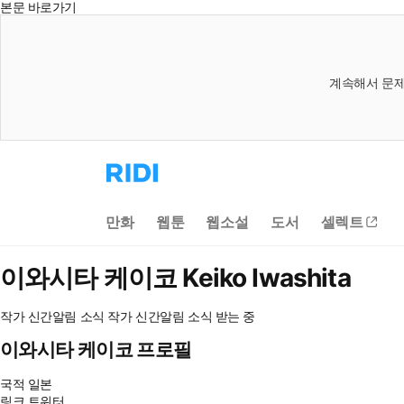
본문 바로가기
계속해서 문제
리
디
홈
으
만화
웹툰
웹소설
도서
셀렉트
로
이
동
이와시타 케이코
Keiko Iwashita
작가 신간알림
소식
작가 신간알림
소식 받는 중
이와시타 케이코 프로필
국적
일본
링크
트위터