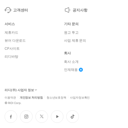
고객센터
공지사항
서비스
기타 문의
제휴카드
원고 투고
뷰어 다운로드
사업 제휴 문의
CP사이트
회사
리디바탕
회사 소개
인재채용
리디(주) 사업자 정보
이용약관
개인정보 처리방침
청소년보호정책
사업자정보확인
©
RIDI Corp.
페
인
트
유
틱
이
스
위
튜
톡
스
타
터
브