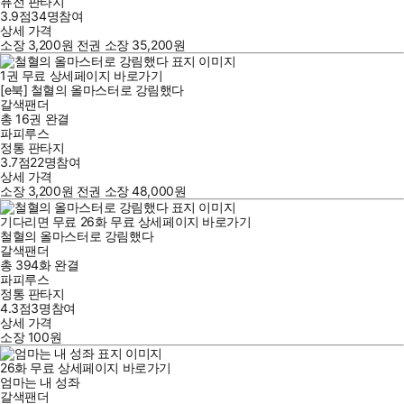
퓨전 판타지
3.9점
34
명
참여
상세 가격
소장
3,200
원
전권 소장
35,200
원
1
권
무료
상세페이지 바로가기
[e북] 철혈의 올마스터로 강림했다
갈색팬더
총 16권
완결
파피루스
정통 판타지
3.7점
22
명
참여
상세 가격
소장
3,200
원
전권 소장
48,000
원
기다리면 무료
26
화
무료
상세페이지 바로가기
철혈의 올마스터로 강림했다
갈색팬더
총 394화
완결
파피루스
정통 판타지
4.3점
3
명
참여
상세 가격
소장
100
원
26
화
무료
상세페이지 바로가기
엄마는 내 성좌
갈색팬더