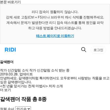
본문 바로가기
인
스
리디 접속이 원활하지 않습니다.
턴
강제 새로 고침(Ctrl + F5)이나 브라우저 캐시 삭제를 진행해주세요.
트
검
계속해서 문제가 발생한다면 리디 접속 테스트를 통해 원인을 파악
색
하고 대응 방법을 안내드리겠습니다.
테스트 페이지로 이동하기
검
리
로그인
색
디
홈
으
갈색팬더
로
이
작가 신간알림
소식
작가 신간알림
소식 받는 중
동
2019.03.28. 업데이트
안녕하세요. 갈색팬더처럼 특이하면서도 모두로부터 사랑받는 작품을 쓰고
싶은 갈색팬더입니다.
<천 년을 앞서가는 천재 마법사> 저자 소개
더 보기
갈색팬더 작품 총 8종
정렬 순서