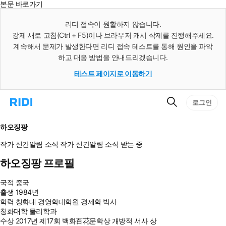
본문 바로가기
인
스
리디 접속이 원활하지 않습니다.
턴
강제 새로 고침(Ctrl + F5)이나 브라우저 캐시 삭제를 진행해주세요.
트
검
계속해서 문제가 발생한다면 리디 접속 테스트를 통해 원인을 파악
색
하고 대응 방법을 안내드리겠습니다.
테스트 페이지로 이동하기
검
리
로그인
색
디
홈
으
하오징팡
로
이
작가 신간알림
소식
작가 신간알림
소식 받는 중
동
하오징팡 프로필
국적
중국
출생
1984년
학력
칭화대 경영학대학원 경제학 박사
칭화대학 물리학과
수상
2017년 제17회 백화百花문학상 개방적 서사 상