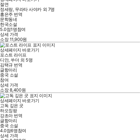
절연
정세랑
,
무라타 사야카
외
7명
홍은주
번역
문학동네
한국소설
5.0점
1
명
참여
상세 가격
소장
11,900
원
상세페이지 바로가기
포스트 라이프
디안
,
쑤더
외
5명
김택규
번역
글항아리
중국 소설
참여
상세 가격
소장
8,400
원
상세페이지 바로가기
고독 깊은 곳
하오징팡
강초아
번역
글항아리
중국 소설
4.0점
6
명
참여
상세 가격