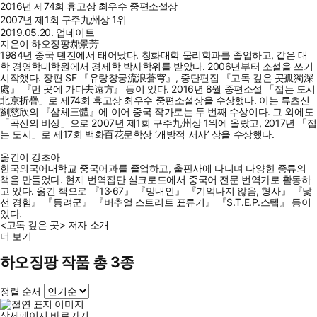
2016년 제74회 휴고상 최우수 중편소설상
2007년 제1회 구주九州상 1위
2019.05.20. 업데이트
지은이 하오징팡郝景芳
1984년 중국 톈진에서 태어났다. 칭화대학 물리학과를 졸업하고, 같은 대
학 경영학대학원에서 경제학 박사학위를 받았다. 2006년부터 소설을 쓰기
시작했다. 장편 SF 『유랑창궁流浪蒼穹』, 중단편집 『고독 깊은 곳孤獨深
處』 『먼 곳에 가다去遠方』 등이 있다. 2016년 8월 중편소설 「접는 도시
北京折疊」로 제74회 휴고상 최우수 중편소설상을 수상했다. 이는 류츠신
劉慈欣의 『삼체三體』에 이어 중국 작가로는 두 번째 수상이다. 그 외에도
「곡신의 비상」으로 2007년 제1회 구주九州상 1위에 올랐고, 2017년 「접
는 도시」로 제17회 백화百花문학상 ‘개방적 서사’ 상을 수상했다.
옮긴이 강초아
한국외국어대학교 중국어과를 졸업하고, 출판사에 다니며 다양한 종류의
책을 만들었다. 현재 번역집단 실크로드에서 중국어 전문 번역가로 활동하
고 있다. 옮긴 책으로 『13·67』 『망내인』 『기억나지 않음, 형사』 『낯
선 경험』 『등려군』 『버추얼 스트리트 표류기』 『S.T.E.P.스텝』 등이
있다.
<고독 깊은 곳> 저자 소개
더 보기
하오징팡 작품 총 3종
정렬 순서
상세페이지 바로가기