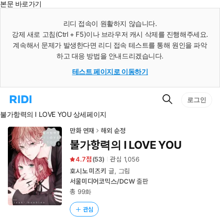
본문 바로가기
인
스
리디 접속이 원활하지 않습니다.
턴
강제 새로 고침(Ctrl + F5)이나 브라우저 캐시 삭제를 진행해주세요.
트
검
계속해서 문제가 발생한다면 리디 접속 테스트를 통해 원인을 파악
색
하고 대응 방법을 안내드리겠습니다.
테스트 페이지로 이동하기
검
리
로그인
색
디
불가항력의 I LOVE YOU 상세페이지
홈
으
로
만화 연재
해외 순정
이
불가항력의 I LOVE YOU
동
4.7
(
53
)
관심
1,056
호시노 미즈키
글, 그림
서울미디어코믹스/DCW
출판
총 99화
관심