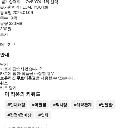
불가항력의 I LOVE YOU 1화 선택
불가항력의 I LOVE YOU 1화
등록일
2025.01.09
쪽수
19쪽
용량
33.1MB
300
원
보기
더보기
안내
닫기
카트에 담으시겠습니까?
카트에 담아 작품을 소장할 경우
보유하신 무료이용권
을 사용할 수 없습니다.
취소
카트 담기
이 작품의 키워드
#
현대배경
#
학원물
#
짝사랑
#
계약관계
#
달달함
#
평점4점이상
#
연재