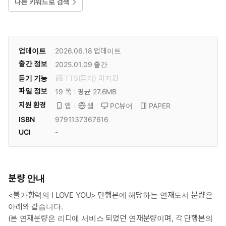
다른 키워드로 검색
업데이트
2026.06.18
업데이트
출간 정보
2025.01.09
출간
듣기 기능
TTS(듣기)
미
지원
파일 정보
19 쪽
평균 27.6MB
지원 환경
PC뷰어
PAPER
앱
웹
ISBN
9791137367616
UCI
-
분량 안내
<불가항력의 I LOVE YOU> 단행본에 해당하는 연재도서 분량은
아래와 같습니다.
(본 연재분량은 리디에 서비스 되었던 연재분량이며, 각 단행본의