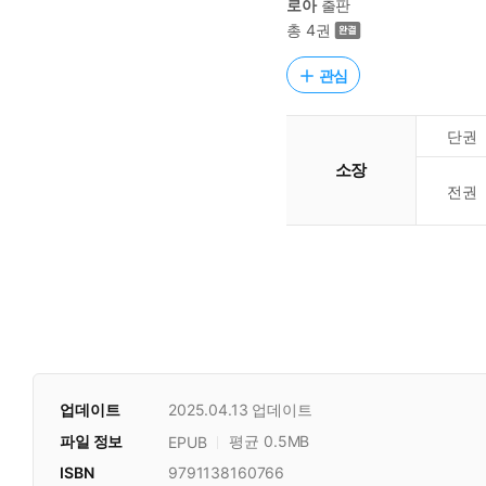
로아
출판
총 4권
관심
단권
소장
전권
업데이트
2025.04.13
업데이트
파일 정보
평균 0.5MB
EPUB
ISBN
9791138160766