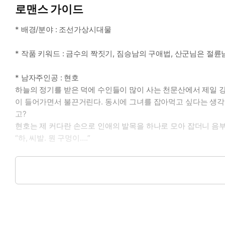
로맨스 가이드
* 배경/분야 : 조선가상시대물
* 작품 키워드 : 금수의 짝짓기, 짐승남의 구애법, 산군님은 절륜
* 남자주인공 : 현호
하늘의 정기를 받은 덕에 수인들이 많이 사는 천문산에서 제일 강
이 들어가면서 불끈거린다. 동시에 그녀를 잡아먹고 싶다는 생각이
고?
현호는 제 커다란 손으로 인애의 발목을 하나로 모아 잡더니 음
“하, 씨발. 뭔 구멍이….”
* 여자주인공 : 인애
이제 막 스무 살이 된 하얀 토끼이자 아리따운 여인의 모습을 한
호랑이에게 잡혀가게 되는데. 호랑이는 무섭지만 매우 강하고 용
난 토끼이고 그는 호랑이인데 우리가 맺어지는 게 가능해?
시선을 들어 그의 눈과 마주 본 인애는 무슨 말이라도 해야 할 것
“그러니까 이게… 음… 이게… 유난히 큰 거 맞죠?”