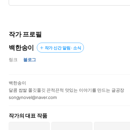
지지 않았다. 다만 그녀가 보내는 신호를 알아차린 것인지 격하
작가 프로필
백한송이
작가 신간 알림 · 소식
링크
블로그
백한송이
달콤 쌉쌀 쫄깃쫄깃 끈적끈적 맛있는 이야기를 만드는 글공장
songynovel@naver.com
작가의 대표 작품