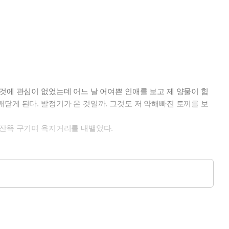
것에 관심이 없었는데 어느 날 어여쁜 인애를 보고 제 양물이 힘
닫게 된다. 발정기가 온 것일까. 그것도 저 약해빠진 토끼를 보
 잔뜩 구기며 욕지거리를 내뱉었다.
이가 산다는 말을 듣고 자랐다. 그러던 어느 날 언니들과 떨어져
사내가 열렬히 구애를 해오니 어찌할 바를 모르겠다.