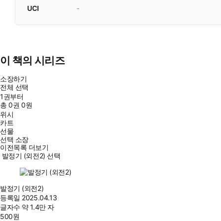
UCI
-
이 책의 시리즈
소장하기
전체 선택
1권부터
총
0
권
0원
위시
카트
선물
선택 소장
이전목록 더보기
발정기 (외전2) 선택
발정기 (외전2)
등록일
2025.04.13
글자수
약 1.4만 자
500
원