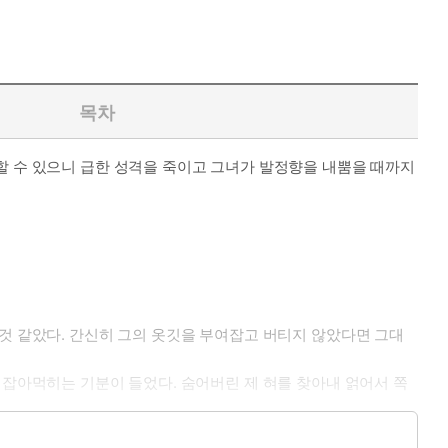
고 싶을 때
목차
구가 아닌 제 몸에다 방아를 찧고 싶다는 의미인 것을 몰랐다.
할 수 있으니 급한 성격을 죽이고 그녀가 발정향을 내뿜을 때까지
 것 같았다. 간신히 그의 옷깃을 부여잡고 버티지 않았다면 그대
 잡아먹히는 기분이 들었다. 숨어버린 제 혀를 찾아내 얽어서 쪽
에게 실낱같은 타격도 주지 못하고 근육질의 가슴엔 실금조차 그어