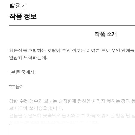
발정기
* 이럴 때 보세요 : 늠름하고 멋진 호랑이 사내가 귀여운 토끼 
작품 정보
* 공감 글귀
작품 소개
“방아를 찧어 보고 싶어졌어.”
“예? 달에 가서요?”
아까 달 속에서 방아 찧는 토끼 이야기를 하더니 진짜 방아 찧기
천문산을 호령하는 호랑이 수인 현호는 어여쁜 토끼 수인 인애를
열심히 노력하는데.
-본문 중에서
“흐읍.”
강한 수컷 맹수가 보내는 발정향에 정신을 차리지 못하는 것과 동
로 바닥에 쓰러졌을 것이다.
온몸을 뒤덮으며 콧속으로 들어와 폐부 가득 채워지는 발정 난 냄
쪽 빠는 게 정말 먹고 싶어 하는지도 모르겠다.
어느 순간 숨이 턱까지 차오르도록 몰아가니 인애는 손톱을 세워