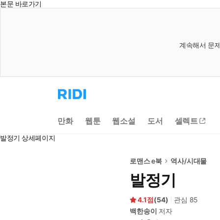
본문 바로가기
계속해서 문제
리
디
홈
으
만화
웹툰
웹소설
도서
셀렉트
로
이
발정기 상세페이지
동
로맨스 e북
역사/시대물
발정기
4.1
(
54
)
관심
85
백한송이
저자