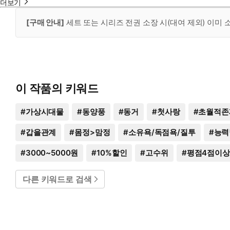
더보기
[구매 안내]
세트 또는 시리즈 전권 소장 시(대여 제외) 이미
이 작품의 키워드
#
가상시대물
#
동양풍
#
동거
#
첫사랑
#
초월적존
#
갑을관계
#
몸정>맘정
#
소유욕/독점욕/질투
#
능력
#
3000~5000원
#
10%할인
#
고수위
#
평점4점이상
다른 키워드로 검색