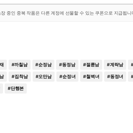
 소장 중인 중복 작품은 다른 계정에 선물할 수 있는 쿠폰으로 지급됩니
재
#
까칠남
#
순정남
#
동정남
#
절륜남
#
계략남
남
#
집착남
#
오만남
#
순정녀
#
철벽녀
#
동정녀
#
단행본