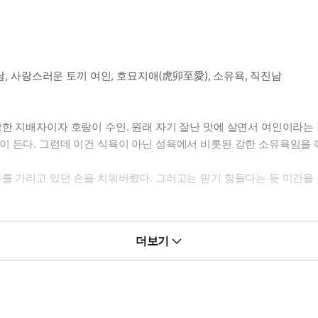
남, 사랑스러운 토끼 여인, 호묘지애(虎卯至愛), 소유욕, 직진남
한 지배자이자 호랑이 수인. 원래 자기 잘난 맛에 살면서 여인이라는 
 든다. 그런데 이건 식욕이 아닌 성욕에서 비롯된 강한 소유욕임을 깨
부를 가리고 있던 손을 치워버렸다. 그러고는 믿기 힘들다는 듯 미간을
더보기
 수인. 토끼 수인이자 암컷답게 겁이 엄청 많다. 천문산에 무서운 호랑
맹하며 인간 사내일 때는 그 누구보다 준수하고 사내답다. 그 호랑이 
 같았다.