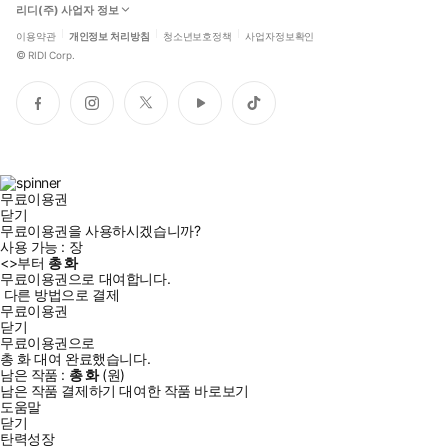
리디(주) 사업자 정보
이용약관
개인정보 처리방침
청소년보호정책
사업자정보확인
©
RIDI Corp.
페
인
트
유
틱
이
스
위
튜
톡
스
타
터
브
북
그
램
무료이용권
닫기
무료이용권을 사용하시겠습니까?
사용 가능 :
장
<
>부터
총
화
무료이용권으로 대여합니다.
다른 방법으로 결제
무료이용권
닫기
무료이용권으로
총
화
대여 완료했습니다.
남은 작품 :
총
화
(
원)
남은 작품 결제하기
대여한 작품 바로보기
도움말
닫기
탄력성장