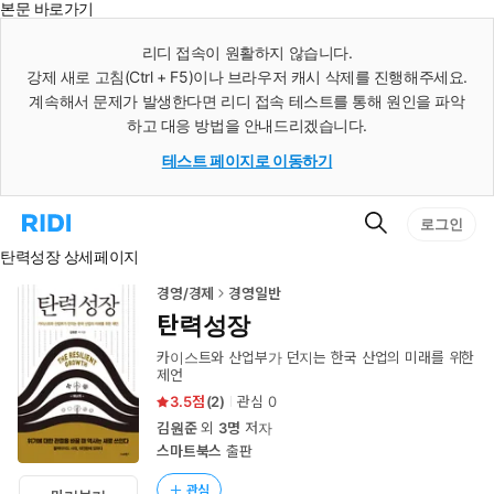
본문 바로가기
인
스
리디 접속이 원활하지 않습니다.
턴
강제 새로 고침(Ctrl + F5)이나 브라우저 캐시 삭제를 진행해주세요.
트
검
계속해서 문제가 발생한다면 리디 접속 테스트를 통해 원인을 파악
색
하고 대응 방법을 안내드리겠습니다.
테스트 페이지로 이동하기
검
리
로그인
색
디
탄력성장 상세페이지
홈
으
로
경영/경제
경영일반
이
탄력성장
동
카이스트와 산업부가 던지는 한국 산업의 미래를 위한
제언
3.5
(
2
)
관심
0
김원준
외
3명
저자
스마트북스
출판
관심