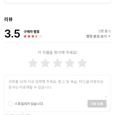
하는 KAIST 혁신전략정책연구센터를 설립하여 센터장을 맡고
있고, 인공지능과 디지털 변환을 통한 한국 산업의 대전환을 위
한 KAIST 사회과학 인공지능 및 빅데이터연구단 단장을 맡고 있다.
과학기술한림원 정회원이며, 과학기술단체총연합회의 부회장 및 미
리뷰
래세대위원회 위원장으로 한국 과학기술계의 발전과 저변을 확대하
3.5
기 위해 활동하고 있다. 나아가 과학기술 혁신정책을 통한 국제사회
2
명 평가
구매자 별점
의 발전을 도모하기 위해서 2003년 미국 및 아시아 주요 대학 학자
별점 분포 보기
들과 아시아 혁신 및 기업가정신 국제학회(Asia Innovation and
Entrepreneurship Association)를 설립하여 학회장으로 활동하
이 작품을 평가해 주세요!
고 있다.
서용석
미국 하와이대학교에서 정치학 박사를 취득한 후 KT경제경영연구
위기에 대한 관점을 바꿀 때 역사는 새로 쓰인다
소 선임연구원과 한국행정연구원 연구위원을 거쳐 현재 KAIST 문
‘회복 탄력성’을 넘어 ‘탄력성장’으로
술미래전략대학원 교수로 재직중이다. 국가공무원인재개발원의 겸
임교수이며, 사회변화와 미래 거버넌스 디자인을 중심으로 기술진
코로나19 사태에서 볼 수 있듯, 21세기 위기는 거대화, 복합화, 상
보, 인구구조 변화, 기후변화가 견인할 다양한 미래변화에 대해 연
시화되고 있다. 카이스트(대표필자 김원준 KAIST 기술경영전문대
구하고 있다.
학원 원장)와 산업통산자원부가 함께 참여한 『탄력성장』은 이러
스포일러가 있습니다.
리뷰 등록
한 위기를 하나의 재난이 끝나기도 전에 또 다른 재난이 파도처럼 연
엄지용
쇄적이면서 동시다발적으로 밀려온다는 의미에서 ‘블랙타이드