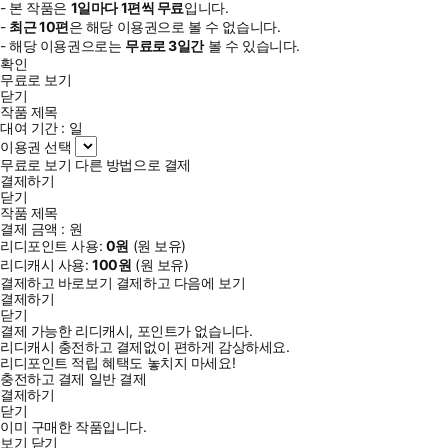
- 본 작품은
1일
마다
1
편씩 무료
입니다.
-
최근
10편
은 해당 이용권으로 볼 수 없습니다.
- 해당 이용권으로는
무료로
3일
간
볼 수 있습니다.
확인
무료로 보기
닫기
작품 제목
대여 기간 :
일
이용권 선택
무료로 보기
다른 방법으로 결제
결제하기
닫기
작품 제목
결제 금액 :
원
리디포인트 사용:
0
원
(
원 보유)
리디캐시 사용:
100
원
(
원 보유)
결제하고 바로보기
결제하고 다음에 보기
결제하기
닫기
결제 가능한 리디캐시, 포인트가 없습니다.
리디캐시 충전하고 결제없이 편하게 감상하세요.
리디포인트 적립 혜택도 놓치지 마세요!
충전하고 결제
일반 결제
결제하기
닫기
이미 구매한 작품입니다.
보기
닫기