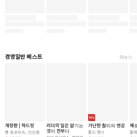
경영일반 베스트
더보기
개정판 | 하드씽
리더의 일은 맡기는
가난한 찰리의 연감
제로
것이 전부다
벤 호로위츠
,
안진환
찰리 멍거
블레