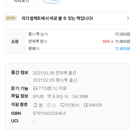
미리보기
리디셀렉트에서 바로 볼 수 있는 책입니다!
셀렉트
종이책 정가
17,000원
소장
전자책 정가
30
%↓
11,900원
판매가
11,900원
출간 정보
2021.02.26
전자책 출간
2021.02.05
종이책 출간
듣기 기능
TTS(듣기)
지원
파일 정보
EPUB
약 9.8만 자
34.3MB
지원 환경
PC뷰어
PAPER
앱
웹
ISBN
9791190238403
UCI
-