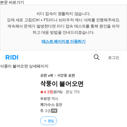
본문 바로가기
인
스
리디 접속이 원활하지 않습니다.
턴
강제 새로 고침(Ctrl + F5)이나 브라우저 캐시 삭제를 진행해주세요.
트
검
계속해서 문제가 발생한다면 리디 접속 테스트를 통해 원인을 파악
색
하고 대응 방법을 안내드리겠습니다.
테스트 페이지로 이동하기
검
리
로그인
색
디
삭풍이 불어오면 상세페이지
홈
으
로
로판 e북
서양풍 로판
이
삭풍이 불어오면
동
4.5
(
676
)
관심
770
우유양
저자
페가수스
출판
총 3권
관심