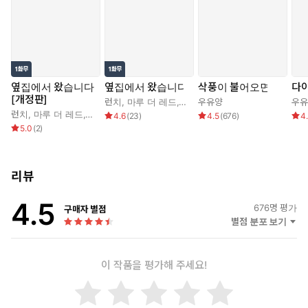
“그럼 고문도 당하지 않았는데 이곳에 온 것만으로 이렇게 되었다
는 것인가? 왕자가…… 자신의 애마까지 내어 주었는데도? 이제 내
가 이 여자를 맡지.”
그리고 도무지 이해할 수 없다는 감정이 담긴 목소리와 함께 내 몸
옆집에서 왔습니다
옆집에서 왔습니다
삭풍이 불어오면
다이
은 들어 올려졌다.
[개정판]
런치
,
마루 더 레드
,
우유양
우유양
우유
런치
,
마루 더 레드
,
우유양
4.6
(
23
)
4.5
(
676
)
4
5.0
(
2
)
* * *
“이곳에선 남녀노소, 지위 고하를 불문하고 모두가 일하오. 땅은 넓
리뷰
고 할 일은 많은데 사람이 적기 때문이지. 간간히 수도에서 보내오는
유배인도 마찬가지요.”
4.5
676
명 평가
구매자 별점
별점 분포 보기
스카디 공작의 말은 수도에서 보내온 유배인들의 노동력을 알차게
뽑아 먹고 있다는 거였다. 귀족이나 일반 범죄자나 할 것 없이.
하지만 그녀는 그 이야기에 오히려 안심했다.
이 작품을 평가해 주세요!
“그럼, 저는 언제부터 그 업무를 시작하면 될까요?”
“처한 상황을 빨리 받아들이는군. 가정 교사라고 했지. 그에게 무