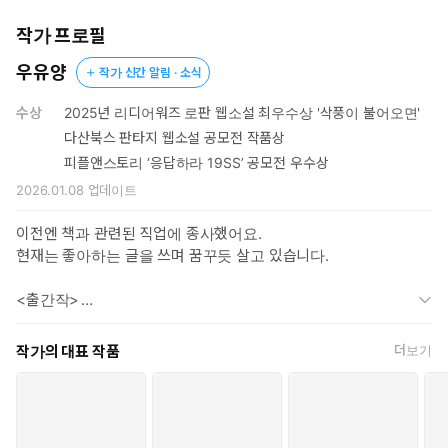
작가 프로필
몸을 혹사하며 도착한 이후의 일은 아무것도 기억하지 못했다.
그녀가 기억하는 것은 그저 온몸이 불타는 동시에 얼음처럼 차디차
우유양
작가 신간 알림 · 소식
지기를 수없이 반복했다는 것뿐이었다.
수상
2025년 리디어워즈 로판 웹소설 최우수상 '삭풍이 불어오면'
‘나마저 이렇게 되다니, 충격을 받은 어머니께서 쇠약해지시면 어쩌
다산북스 판타지 웹소설 공모전 작품상
지?’
피플앤스토리 ‘응답하라 19SS’ 공모전 우수상
‘차라리 지금 여기서 죽는 것이 낫지 않을까?’
2026.01.08
업데이트
그때, 그녀의 마음은 죽어 가는 육체만큼이나 약해져 있었다.
이전엔 책과 관련된 직업에 종사했어요.
그러기를 얼마나 지났을까.
현재는 좋아하는 글을 쓰며 꿈꾸듯 살고 있습니다.
그간 곁에 있었던 목소리와는 다른, 낯선 남자의 목소리가 머리 위
에서 들려왔다.
<출간작>
“죽지 않을 만큼만 고문해 유배 보낸 뒤에 여기서 죽으면 또 야만
하현 혹은 곰이 신님의 아내 되는 이야기. 칠성 혹은 꼬리에 꼬리를
작가의 대표 작품
더보기
인 탓을 할 셈인가?”
무는 뱀 이야기. 끝이 없는. 화양연화. 슬리핑 뷰티. 변태의 윤리학.
헬레나. 신데렐라. 색계. 오직 사랑하는 이들만이 살아남는다. 믿습
깜박이는 촛불처럼 사그라들었다 잠깐 밝아지기를 반복하던 내
니까. 오즈. 동백꽃. 이금+님 귀는 당나귀 귀. 하데스. 달사슬. 조난자
의식을 붙들 만큼 놀라울 정도로 단호하고 힘이 있는 목소리.
들