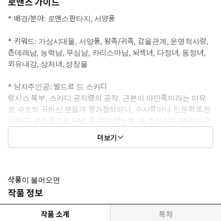
로맨스 가이드
* 배경/분야: 로맨스판타지, 서양풍
* 키워드: 가상시대물, 서양풍, 왕족/귀족, 갑을관계, 운명적사랑,
츤데레남, 능력남, 무심남, 카리스마남, 뇌섹녀, 다정녀, 동정녀,
외유내강, 상처녀, 성장물
* 남자주인공: 발드르 드 스카디
랑시스 북부, 스카디 공작령의 공작. 근본이 야만족이라는 이유
로 수도의 귀하신 분들게 평가절하되나, 수사학이나 인문학 또한
능하다. 공작령으로 유배 온 여인 잔느를, 제 조카이자 양녀 아나
의 가정 교사로 고용한다.
더보기
* 여자주인공: 잔느 드 툴루즈
유서 깊은 툴루즈 백작가의 장녀였으나, 돈을 벌기 위해 가정 교사
가 되었다. 일을 하는 귀족들은 같은 귀족의 체면을 갉아먹는 존재라
삭풍이 불어오면
고 하지만 어쩔 수 없었다. 국왕 폐하의 정부의 자식 마엘 도련님을
작품 정보
교육하던 어느 날, 그에게 계몽 저서를 주었다는 이유로 유배령을
받게 되는데.
작품 소개
목차