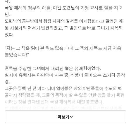
다.
국왕 폐하의 정부의 아들, 마엘 도련님의 가정 교사로 일한 지 2
년.
도련님의 공부방에서 왕정 체제의 질서를 어지럽힌다고 알려진 계
몽 사상가의 저서가 발견되었고, 그 범인으로 바로 그녀가 지목되
었다.
“저는 그 책을 읽어 본 적도 없습니다! 그 책의 제목도 지금 처음
들었습니다!”
결백을 주장한 그녀에게 내려진 벌은 유배형이었다.
심지어 유배지는 야만족이 사는 땅, 삭풍이 불어오는 스카디 공작
령.
그곳은 몇백 년 전 바다 너머 얼어붙은 땅의 야만족들이 수도의 턱
끝까지 침략했을 때, 그들의 목적이 살 수 있을 만한 땅을 찾기 위함
이라는 것을 알아낸 선대 국왕 폐하께서 내린 봉토였다.
이 대에 이르러 우두머리 가문의 후손들은 야만족들로부터 나라를
지킨 공적을 인정받아 공작이 되었다.
더보기
“공작령에 도착했습니다.”