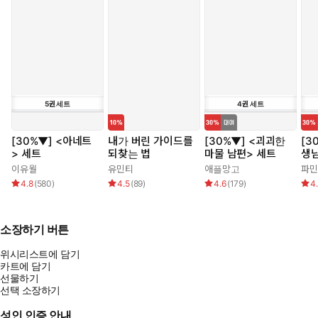
5
권
세트
4
권
세트
[30%▼] <아네트
내가 버린 가이드를
[30%▼] <괴괴한
[3
> 세트
되찾는 법
마물 남편> 세트
생
이유월
유민티
애플망고
파민
4.8
(
580
)
4.5
(
89
)
4.6
(
179
)
4
소장하기 버튼
위시리스트에 담기
카트에 담기
선물하기
선택 소장하기
성인 인증 안내