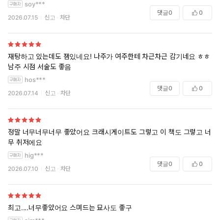
soy***
댓글
0
0
2026.07.15
신고
차단
재탕하고 있는데도 잼있네요! 나주가 여주한테 차근차근 감기네요 ㅎㅎ
남주 시점 서술도 좋음
hos***
댓글
0
0
2026.07.14
신고
차단
정말 너무너무너무 좋았어요 크래시게이트도 그렇고 이 책도 그렇고 너
무 취저에요
hig***
댓글
0
0
2026.07.10
신고
차단
최고....너무좋았어요 스며드는 묘사도 좋구