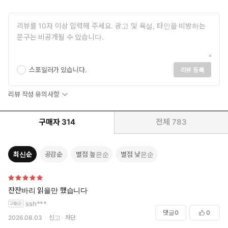
엇을 가르쳤소?”
“다른 나라의 언어들과 인문학과 논리, 수사학, 산술을 가르쳤습니
다.”
하지만 그는 의심의 눈초리를 거두지 않더니 대뜸 외국어로 말했다.
그녀는 공작이 사람을 죽이는 법에는 능해도 인문에 대해선 모를 줄
스포일러가 있습니다.
리뷰 등록
알았다.
그러나 그의 학식은 풍부했고 말에는 냉철한 논리와 사유가 엿보였
리뷰 작성 유의사항
다.
구매자
314
전체
783
“대화는 이쯤 하기로 하지. 나는 그대가 내 자식의 가정 교사가 되
어 주었으면 하오.”
최신순
공감순
별점 높은순
별점 낮은순
보통 유모와 가정 교사를 구하는 권한은 집안의 안주인이 가지고
있었다.
내 의문을 읽은 듯이 스카디 공작이 말했다.
잔잔바리 읽을만 했습니다
ssh***
“내겐 아내가 없소, 그대가 가르칠 아이는 내 양녀이자 조카요. 원래
댓글
0
0
2026.08.03
신고
차단
는 형의 자식이었는데 세상을 떠나 내가 양육을 맡게 되었지. 올해