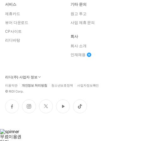
서비스
기타 문의
제휴카드
원고 투고
뷰어 다운로드
사업 제휴 문의
CP사이트
회사
리디바탕
회사 소개
인재채용
리디(주) 사업자 정보
이용약관
개인정보 처리방침
청소년보호정책
사업자정보확인
©
RIDI Corp.
페
인
트
유
틱
이
스
위
튜
톡
스
타
터
브
북
그
램
무료이용권