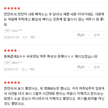
열세 살이 되었는데 어떻소.”
돌아가는 상황을 파악한 나는 함박웃음을 지으며 말했다.
잔잔하게 천천히 사랑 빠져드는 두 남녀의 예쁜 사랑 이야기네요. 사랑하
공작이 하는 말엔 뭔가 이상한 점이 좀 있기는 했지만, 죽으라는 법
는 마음에 무턱대고 몸정에 빠지는 진창에 발 들이지 않는 여주가 참 좋아
은 없었다.
요.
dus***
“예! 하겠습니다! 가정 교사!”"
댓글
0
0
2026.07.24
신고
차단
동화같네요ㅎㅎ 우유양님 여주 특유의 둔탱이ㅎㅎ 재미있었습니당
86s***
댓글
0
0
2026.07.17
신고
차단
잔잔하게 보기 좋았어요. 꼭 영화보는듯 했네요. 각각 여주남주의 입장에
서 사건을 다시 보니 그들의 시간대로 변하는 마음이 이해가고 흔히보는
로맨스 소설 감성이 아니라서 더 이해가고 좋았어요. 회기물,빙의물 아닌
것도 좋았네요.