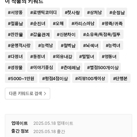
이 작품의 키워드
#
서양풍
#
로맨틱코미디
#
첫사랑
#
상처남
#
순정남
#
절륜남
#
순진녀
#
오해
#
카리스마남
#
왕족/귀족
#
잔잔물
#
갑을관계
#
신분차이
#
소유욕/독점욕/질투
#
운명적사랑
#
능력남
#
철벽남
#
뇌섹녀
#
능력녀
#
다정녀
#
동정녀
#
외유내강
#
털털녀
#
엉뚱녀
#
성장물
#
이야기중심
#
츤데레남
#
별점500개이상
#
5000~1만원
#
평점4점이상
#
리뷰100개이상
#
단행본
다른 키워드로 검색
업데이트
2025.05.18
업데이트
출간 정보
2025.05.18
출간