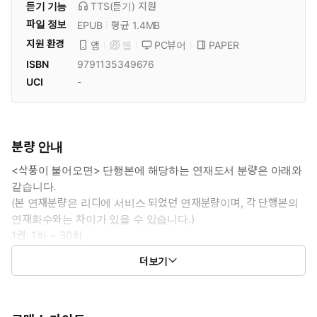
듣기 기능
TTS(듣기)
지원
파일 정보
EPUB
평균 1.4MB
지원 환경
PC뷰어
PAPER
앱
웹
ISBN
9791135349676
UCI
-
분량 안내
<삭풍이 불어오면> 단행본에 해당하는 연재도서 분량은 아래와
같습니다.
(본 연재분량은 리디에 서비스 되었던 연재분량이며, 각 단행본의
연재화수와는 차이가 있을 수 있습니다.)
1권: 1화 ~ 30화
2권: 31화 ~ 60화
더보기
(외전): 외전 1화 ~ 외전 20화