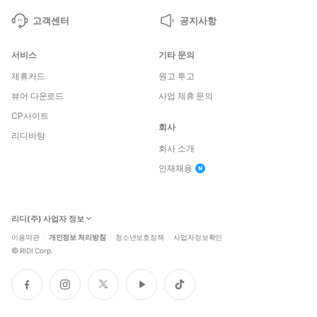
고객센터
공지사항
서비스
기타 문의
제휴카드
원고 투고
뷰어 다운로드
사업 제휴 문의
CP사이트
회사
리디바탕
회사 소개
인재채용
리디(주) 사업자 정보
이용약관
개인정보 처리방침
청소년보호정책
사업자정보확인
©
RIDI Corp.
페
인
트
유
틱
이
스
위
튜
톡
스
타
터
브