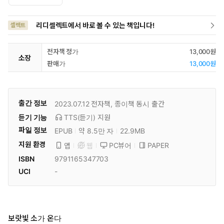
리디셀렉트에서 바로 볼 수 있는 책입니다!
셀렉트
전자책 정가
13,000원
소장
판매가
13,000원
출간 정보
2023.07.12
전자책, 종이책 동시 출간
듣기 기능
TTS(듣기)
지원
파일 정보
EPUB
약 8.5만 자
22.9MB
지원 환경
PC뷰어
PAPER
앱
웹
ISBN
9791165347703
UCI
-
보랏빛 소가 온다