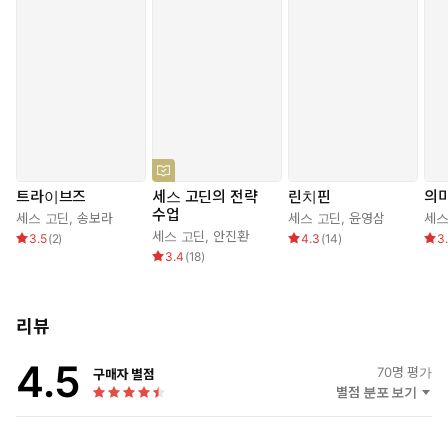
트라이브즈
세스 고딘의 전략
린치핀
의
수업
세스 고딘
,
송보라
세스 고딘
,
윤영삼
세스
세스 고딘
,
안진환
3.5
(
2
)
4.3
(
14
)
3
3.4
(
18
)
리뷰
4.5
70
명 평가
구매자 별점
별점 분포 보기