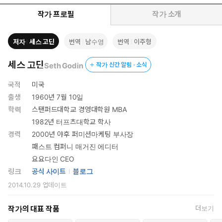
시장에서 절대 살아남을 수 없다. 또한 마케터, 브랜더, 기획자를 준
비하는 새내기라면 업계에 이름 석 자 새기기 위해 탐독해야만 하는
작가 프로필
작가 소개
필독서다. 300만 부 판매, 20주년 기념 에디션으로 새롭게 디자인
한 양장 표지, 올컬러 도판이 삽입된 본문은 소장가치 500% 마케팅
저자
세스 고딘
번역
남수영
번역
이주형
인사이트의 결정판이다.
세스 고딘
Seth Godin
작가 신간 알림 · 소식
국적
미국
출생
1960년 7월 10일
학력
스탠퍼드대학교 경영대학원 MBA
1982년 터프츠대학교 학사
경력
2000년 야후 퍼미션마케팅 부사장
패스트 컴퍼니 매거진 에디터
요요다인 CEO
링크
공식 사이트
블로그
2014.10.29
업데이트
작가의 대표 작품
더보기