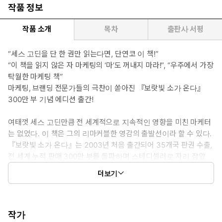
작품 정보
작품 소개
목차
출판사 서평
“세스 고딘을 단 한 권만 읽는다면, 단연코 이 책!”
“이 책을 읽지 않은 자 마케팅의 ‘마’도 꺼내지 마라!”, “우주에서 가장
탁월한 마케팅 책”
마케팅, 브랜딩 전문가들의 극찬이 쏟아진 『보랏빛 소가 온다』
300만 부 기념 에디션 출간!
여태껏 세스 고딘만큼 전 세계적으로 지속적인 영향을 미친 마케터
는 없었다. 이 책은 그의 리마커블한 영감의 출발선이라 할 수 있다.
『보랏빛 소가 온다』는 2003년 처음 출간되어 35개국 판권 수출,
전 세계 누적 판매 300만 부를 돌파하며 스테디셀러로 자리 잡았
다. 또한 21세기 최고의 마케팅 바이블이라는 타이틀을 얻으며, 출
더보기
간 20주년을 맞아 재출간되었다. 전 세계 수백만 명의 독자에게 도
달하여 ‘고전’이 된 지금, 우리는 왜 다시 이 책을 읽어야만 할까? 지
금까지도 유효한 도발적인 마케팅 방법을 제시하기 때문이다. 세스
고딘이 주장하는 ‘리마커블’을 이해하지 못한다면, 급변하는 마케팅
작가