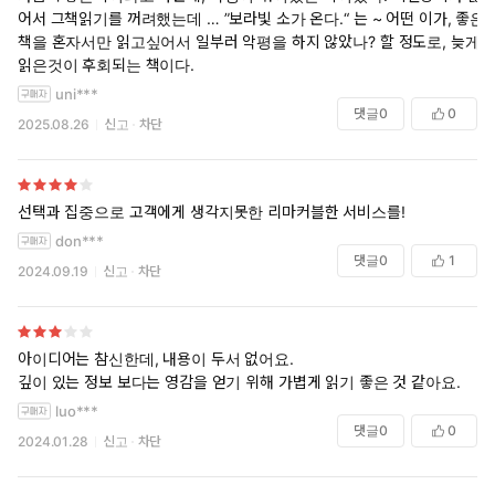
어서 그책읽기를 꺼려했는데 … ”보라빛 소가 온다.“ 는 ~ 어떤 이가, 좋은
책을 혼자서만 읽고싶어서 일부러 악평을 하지 않았나? 할 정도로, 늦게
읽은것이 후회되는 책이다.
uni***
댓글
0
0
2025.08.26
신고
차단
선택과 집중으로 고객에게 생각지못한 리마커블한 서비스를!
don***
댓글
0
1
2024.09.19
신고
차단
아이디어는 참신한데, 내용이 두서 없어요.
깊이 있는 정보 보다는 영감을 얻기 위해 가볍게 읽기 좋은 것 같아요.
luo***
댓글
0
0
2024.01.28
신고
차단