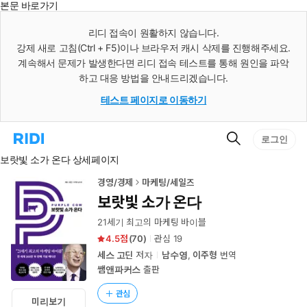
본문 바로가기
인
스
리디 접속이 원활하지 않습니다.
턴
강제 새로 고침(Ctrl + F5)이나 브라우저 캐시 삭제를 진행해주세요.
트
검
계속해서 문제가 발생한다면 리디 접속 테스트를 통해 원인을 파악
색
하고 대응 방법을 안내드리겠습니다.
테스트 페이지로 이동하기
검
리
로그인
색
디
보랏빛 소가 온다 상세페이지
홈
으
로
경영/경제
마케팅/세일즈
이
보랏빛 소가 온다
동
21세기 최고의 마케팅 바이블
4.5
(
70
)
관심
19
세스 고딘
저자
남수영
,
이주형
번역
쌤앤파커스
출판
관심
미리보기