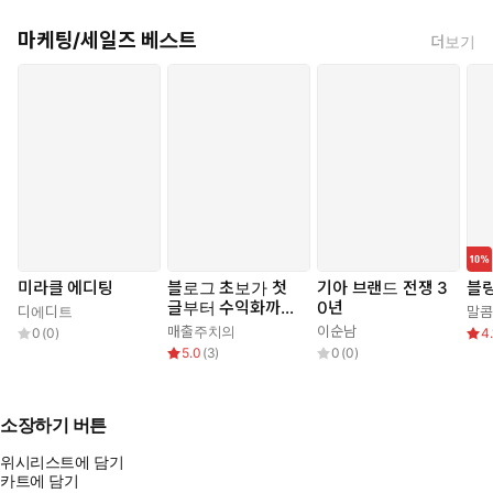
마케팅/세일즈 베스트
더보기
미라클 에디팅
블로그 초보가 첫
기아 브랜드 전쟁 3
블
글부터 수익화까지
0년
디에디트
말콤
가는 법
매출주치의
이순남
0
(
0
)
4.
5.0
(
3
)
0
(
0
)
소장하기 버튼
위시리스트에 담기
카트에 담기