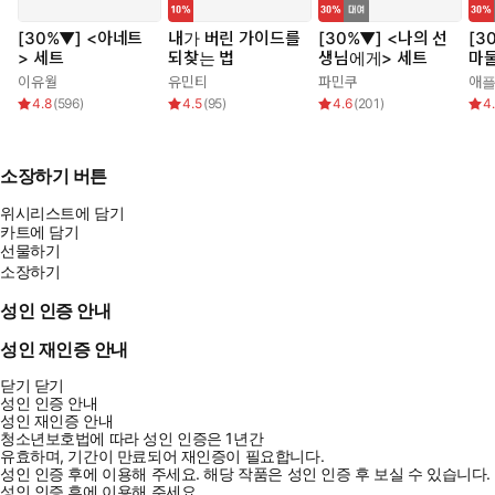
[30%▼] <아네트
내가 버린 가이드를
[30%▼] <나의 선
[3
> 세트
되찾는 법
생님에게> 세트
마물
이유월
유민티
파민쿠
애
4.8
(
596
)
4.5
(
95
)
4.6
(
201
)
4
소장하기 버튼
위시리스트에 담기
카트에 담기
선물하기
소장하기
성인 인증 안내
성인 재인증 안내
닫기
닫기
성인 인증 안내
성인 재인증 안내
청소년보호법에 따라 성인 인증은 1년간
유효하며, 기간이 만료되어 재인증이 필요합니다.
성인 인증 후에 이용해 주세요.
해당 작품은 성인 인증 후 보실 수 있습니다.
성인 인증 후에 이용해 주세요.