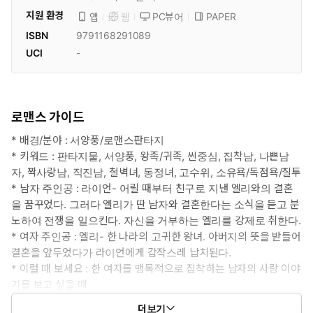
지원 환경
PC뷰어
PAPER
앱
웹
ISBN
9791168291089
UCI
-
로맨스 가이드
* 배경/분야 : 서양풍/로맨스판타지
* 키워드 : 판타지물, 서양풍, 왕족/귀족, 씬중심, 집착남, 나쁜남
자, 짝사랑남, 직진남, 철벽녀, 동정녀, 고수위, 소유욕/독점욕/질투
* 남자 주인공 : 라이언- 어릴 때부터 친구로 지낸 엘리와의 결혼
을 꿈꾸었다. 그러다 엘리가 딴 남자와 결혼한다는 소식을 듣고 분
노하여 전쟁을 일으킨다. 자신을 거부하는 엘리를 강제로 취한다.
* 여자 주인공 : 엘리- 한 나라의 고귀한 왕녀. 아버지의 뜻을 받들어
결혼을 앞두었다가 라이언에게 갑작스레 납치된다.
* 이럴 때 보세요 : 한 여자를 맹목적으로 집착하는 남자의 사랑 이야
기를 보고 싶을 때
* 공감 글귀 : “안 돼! 앞으로 평생 네가 살 곳은 여긴데 어딜 간다
더보기