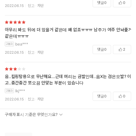
댓글
0
0
2022.06.15
신고
차단
아무리 봐도 뒤에 더 있을거 같은데 왜 없죠ㅠㅠㅠ 남주가 여주 안놔줄거
같은데ㅠㅠㅠ
bea***
댓글
0
2
2022.06.15
신고
차단
음..킬링탐용으로 무난해요...근데 머리는 금발인데..음X는 검은모발? 이
고..중간중간 쪼오끔 안맞는 부분이 있습니다
lkj***
댓글
0
0
2022.06.15
신고
차단
구매자 표시 기준은 무엇인가요?