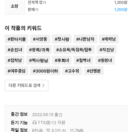
전자책 정가
1,200원
소장
판매가
1,200원
이 작품의 키워드
#
판타지물
#
서양풍
#
첫사랑
#
나쁜남자
#
계략남
#
순진녀
#
왕족/귀족
#
소유욕/독점욕/질투
#
직진남
#
집착남
#
짝사랑남
#
후회녀
#
철벽녀
#
동정녀
#
여주중심
#
3000원이하
#
고수위
#
단행본
다른 키워드로 검색
출간 정보
2022.06.15
출간
듣기 기능
TTS(듣기)
지원
파일 정보
EPUB
약 3.1만 자
11.7MB