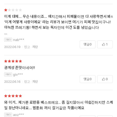
이게 대체... 무슨 내용이죠... 애지간해서 피폐물이면 다 사랑하면서 봐서
'이게 어떻게 사랑이에요' 라는 리뷰가 보이면 여기가 피폐 맛집이구나!
아늑한 쓰레기통! 하면서 보는 독자인데 이건 도를 넘었습니다
냅다 그냥 여주 강간강간강간 거부하면 왜 날 안 사랑해?만 유치원생처럼
nab***
반복하는 정말.. 제목대로 야만을 의도하셨다면 정확하겠네요
댓글
0
1
2022.06.19
신고
차단
여주가 서서히 피폐해져가고 얽매이는 느낌도 아니에요 글 읽는 내내 여
주를 혼내는 남주의 말투에 굉장히 불쾌했고 특히 ㅋㄹ에 피어싱다는 부
분에서 그 불쾌함이 피크를 찍었습니다 전 이 소설 추천 못 드릴 것 같습
관계성 존맛이네여!!
니다
giv***
댓글
0
0
2022.06.16
신고
차단
와 이거.. 제가본 로판중 베스트에요.. 좀 길지않아서 아쉽긴하지만 스케
일 장난아니네요... 웹툰화 까지 갈거같은 작품이에요
aoz***