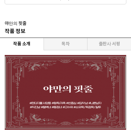
고!”
야만의 핏줄
작품 정보
작품 소개
목차
출판사 서평