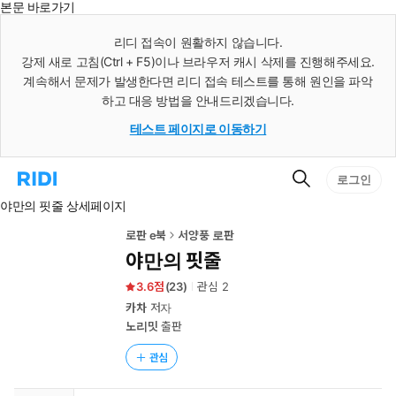
본문 바로가기
인
스
리디 접속이 원활하지 않습니다.
턴
강제 새로 고침(Ctrl + F5)이나 브라우저 캐시 삭제를 진행해주세요.
트
검
계속해서 문제가 발생한다면 리디 접속 테스트를 통해 원인을 파악
색
하고 대응 방법을 안내드리겠습니다.
테스트 페이지로 이동하기
검
리
로그인
색
디
야만의 핏줄 상세페이지
홈
으
로
로판 e북
서양풍 로판
이
야만의 핏줄
동
3.6
(
23
)
관심
2
카차
저자
노리밋
출판
관심