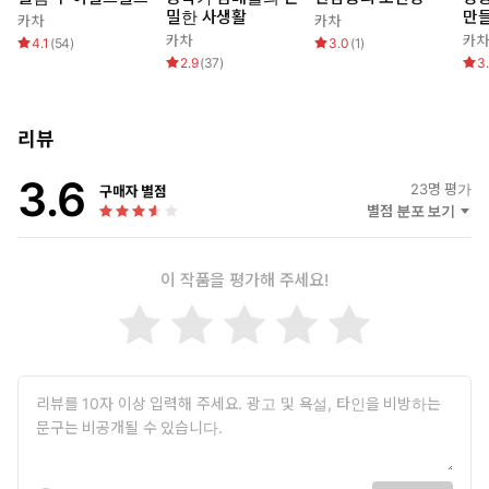
밀한 사생활
만
카차
카차
카차
카차
4.1
(
54
)
3.0
(
1
)
2.9
(
37
)
3
리뷰
3.6
23
명 평가
구매자 별점
별점 분포 보기
이 작품을 평가해 주세요!