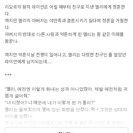
리오르의 왕자 라이언은 어릴 때부터 친구로 지낸 엘리에게 청혼한
다.
하지만 엘리의 아버지는 야만족과 결혼시키기 싫다며 청혼을 거절한
다.
아버지의 반대로 다른 사람과 약혼하게 된 엘리는 꿈 같은 미래를
꿈꾼다.
하지만 약혼식날 전쟁이 일어나고, 엘리는 다정한 친구인 줄 알았던
라이언에게 납치되는데….
***
“엘리, 예전엔 이렇게 화내는 성격 아니었잖아. 제발 예전처럼 귀
엽게 굴어줘.”
“너 미쳤어? 너 때문에 내가 이렇게 된 거 몰라?”
엘리는 울부짖으며 옆에 있는 화병을 던졌다. 퍽-! 그것은 상대의
이마를 맞췄다.
한 손으로 자신의 이마에서 나는 피를 쑥 훑은 라이언은 픽 웃었다.
“아니다. 이런 엘리도 난 좋아.”