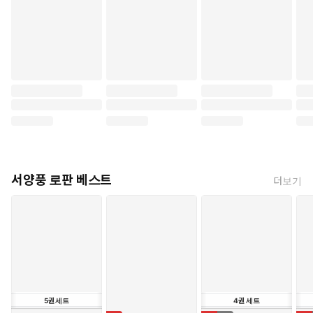
서양풍 로판 베스트
더보기
5
권
세트
4
권
세트