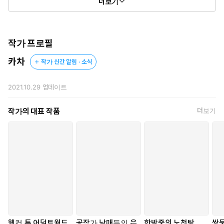
더보기
시뻘건 피를 입안에 넣고 쪽쪽 빠는 라이언을 보며 엘리는 경악했다.
작가 프로필
카차
작가 신간 알림 · 소식
2021.10.29
업데이트
작가의 대표 작품
더보기
웰컴 투 어덜트월드
공작가 남매들의 은
한밤중의 노천탕
쌍