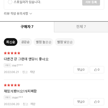
스포일러가 있습니다.
리뷰 등록
리뷰 작성 유의사항
구매자
7
전체
7
최신순
공감순
별점 높은순
별점 낮은순
다른건 걍 그런데 엔딩이 좋네요
me1***
댓글
0
0
2022.06.21
신고
차단
재밌게봤어요!개피폐함
man***
댓글
0
0
2022.06.20
신고
차단