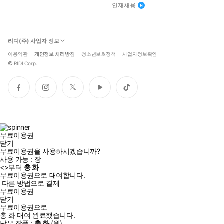
인재채용
리디(주) 사업자 정보
이용약관
개인정보 처리방침
청소년보호정책
사업자정보확인
©
RIDI Corp.
페
인
트
유
틱
이
스
위
튜
톡
스
타
터
브
북
그
램
무료이용권
닫기
무료이용권을 사용하시겠습니까?
사용 가능 :
장
<
>부터
총
화
무료이용권으로 대여합니다.
다른 방법으로 결제
무료이용권
닫기
무료이용권으로
총
화
대여 완료했습니다.
남은 작품 :
총
화
(
원)