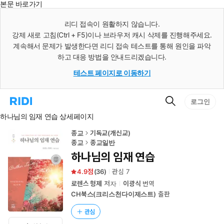
본문 바로가기
인
스
리디 접속이 원활하지 않습니다.
턴
강제 새로 고침(Ctrl + F5)이나 브라우저 캐시 삭제를 진행해주세요.
트
검
계속해서 문제가 발생한다면 리디 접속 테스트를 통해 원인을 파악
색
하고 대응 방법을 안내드리겠습니다.
테스트 페이지로 이동하기
검
리
로그인
색
디
하나님의 임재 연습 상세페이지
홈
으
로
종교
기독교(개신교)
이
종교
종교일반
동
하나님의 임재 연습
4.9
(
36
)
관심
7
로렌스 형제
저자
이광식
번역
CH북스(크리스천다이제스트)
출판
관심