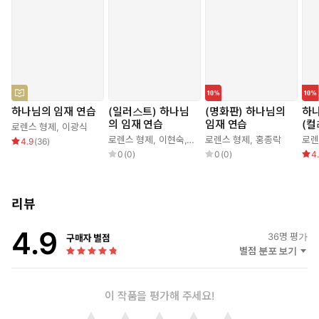
오.”
매 순간 하나님을 경험하고, 모든 일에 그분께 영광을 올려 드리려
했던 지극히 작은 자, 그가 경험한 하나님은 다른 하나님이 아니
다. 바로 우리의 하나님이시기도 하다. 그가 경험한 하나님을 경
험하고 싶다면, 하나님을 경험함으로 그분 안에서 날마다 천국을
맛보고 싶다면 바로 이 책에서 그 답을 찾을 수 있을 것이다.
하나님의 임재 연습
(일러스트) 하나님
(명화판) 하나님의
하나
의 임재 연습
임재 연습
(컬
로렌스 형제
,
이광식
*CH북스 ‘세계기독교고전’ 시리즈 소개
로렌스 형제
,
이현숙
,
홍종락
로렌스 형제
,
홍종락
로렌
4.9
(
36
)
크리스천의 영적 성숙과 진정한 신앙을 심어주기 위해서는 가치 있
0
(
0
)
0
(
0
)
4
는 기독교 고전들이 많이 나와 후세에도 오래도록 전해져야 한다고
생각합니다. 전 세계의 기독교 고전은 모든 기독교인들에게 영원한
보물이며, 신앙의 성숙과 영혼의 구원을 위하여 이보다 더 귀한 것
리뷰
은 없을 것입니다.
4.9
이러한 취지로 2천 년이 넘는 지금까지의 역사 속에 세계 각국에서
36
명 평가
구매자 별점
저술된 가장 뛰어난 신앙의 글과 영속적 가치가 있는 글만을 모아서
별점 분포 보기
‘세계기독교고전’ 시리즈로 출간하고자 합니다.
이 작품을 평가해 주세요!
◤ 본문 중에서