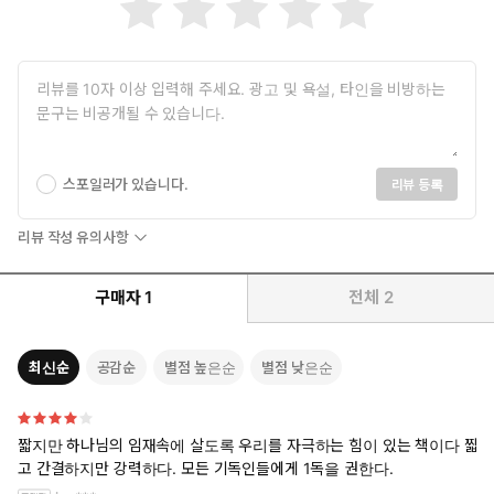
일을 시작할 때에, 그는 자녀로서의 신뢰를 가지고 하나님께 아뢰었
다. “오 나의 하나님, 주께서 저와 함께 계십니다. 이제 저는 당신의
명령에 복종하여, 저의 정신을 이런 외적인 일들에도 기울여야 합니
스포일러가 있습니다.
리뷰 등록
다. 주님께 간청하오니, 저에게 은혜를 허락하사 계속하여 당신의
임재 속에 거하게 하소서. 이 목적을 위해 당신의 도우심으로 저를
리뷰 작성 유의사항
형통하게 하시고, 제 모든 일을 받으시고, 제 모든 애정을 간직하소
서.”
구매자
1
전체
2
일을 진행하는 동안, 은혜를 간청하기도 하고, 주의 모든 행사들로
인해 찬양을 드리기도 하면서, 그는 계속해서 자신의 창조주와 친밀
한 대화를 이어갔다.
최신순
공감순
별점 높은순
별점 낮은순
일을 마쳤을 때, 그는 어떻게 책임을 다 이행하게 되었는지 스스로
점검해보았다. 만일 일이 잘된 것을 발견하면 하나님께 감사의 기도
를 올려 드렸으며, 그렇지 못했다면, 용서를 구하였다. 하지만 그런
짧지만 하나님의 임재속에 살도록 우리를 자극하는 힘이 있는 책이다 짧
경우에도 그는 실망에 빠지지는 않았다. 그는 다시 정신을 가다듬
고 간결하지만 강력하다. 모든 기독인들에게 1독을 권한다.
고, 마치 하나님의 임재에서 벗어나지 않았던 것처럼, 다시금 하나