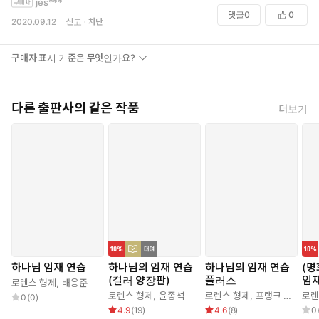
jes***
님의 임재 연습을 지속하였다. _44~45쪽
댓글
0
0
2020.09.12
신고
차단
나는 내 위치에 따라 당연히 해야 하는 것을 제외하고는, 모든 형태
의 예배나 정해진 기도를 그만두었습니다. 나는 그저 하나님의 거룩
구매자 표시 기준은 무엇인가요?
한 임재 안에서 인내하는 것을 내 일로 삼으며, 그 임재 속에서 나 자
신을 지켜 단순하게 하나님께 주의를 기울이며, 애정을 품고 주목합
니다. 나는 그런 상태를 하나님의 실제적인 임재라고 부를 수 있습
다른 출판사의 같은 작품
더보기
니다. 또는, 좀 더 잘 표현해보자면, 하나님과 나누는 ‘습관적인, 무언
의, 은밀한 영혼의 대화’라고 부를 수 있습니다. 그것은 자주 내 속에
내면적인 기쁨과 환희를 불러일으키며, 때로는 외면적으로도 그렇
습니다. 그 기쁨이 너무 크기 때문에, 나는 그것이 다른 사람들에게
드러나지 않도록 좀 누그러뜨릴 수단을 사용해야 할 때가 있습니다.
_54~55쪽
하나님과 함께 고난을 견디는 것이 얼마나 달콤한지요! 고난이 아무
리 커도, 그것들을 사랑으로 받아들이십시오. 고난을 당하여도 그분
하나님 임재 연습
하나님의 임재 연습
하나님의 임재 연습
(명
과 함께 있는 것이 낙원입니다. 만약 이 생애에서 우리가 낙원의 평
(컬러 양장판)
플러스
임재
로렌스 형제
,
배응준
화를 누리고자 한다면, 하나님과의 친밀하고, 겸손하며, 애정 어린
로렌스 형제
,
윤종석
로렌스 형제
,
프랭크 루박
로렌
0
(
0
)
대화에 익숙해져야 합니다. 어떤 경우에도 우리의 정신이 그분에게
4.9
(
19
)
4.6
(
8
)
0
서 멀어지는 것을 막아야 합니다. 우리의 마음을 영적인 성전으로 삼