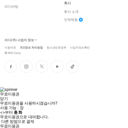
회사
리디바탕
회사 소개
인재채용
리디(주) 사업자 정보
이용약관
개인정보 처리방침
청소년보호정책
사업자정보확인
©
RIDI Corp.
페
인
트
유
틱
이
스
위
튜
톡
스
타
터
브
북
그
램
무료이용권
닫기
무료이용권을 사용하시겠습니까?
사용 가능 :
장
<
>부터
총
화
무료이용권으로 대여합니다.
다른 방법으로 결제
무료이용권