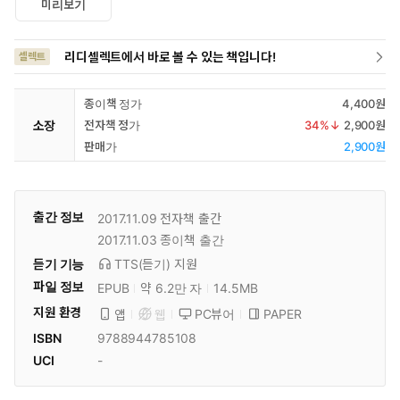
미리보기
리디셀렉트에서 바로 볼 수 있는 책입니다!
셀렉트
종이책 정가
4,400원
소장
전자책 정가
34
%↓
2,900원
판매가
2,900원
출간 정보
2017.11.09
전자책 출간
2017.11.03
종이책 출간
듣기 기능
TTS(듣기)
지원
파일 정보
EPUB
약 6.2만 자
14.5MB
지원 환경
PC뷰어
PAPER
앱
웹
ISBN
9788944785108
UCI
-