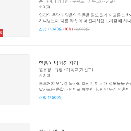
존 파이퍼
외 1명
두란노
기독교(개신교)
0
(
0
)
인간의 욕망과 믿음의 역동을 밀도 있게 파고든 신학자
하나님보다 ‘다른 약속’이 더 진짜처럼 느껴질 때 
관하여 의무감으로 죄를 짓는 사람은 없다. 우리가 
소장
11,340원
(10%)
12,600원
죄가 저마다 그럴듯한 '행복'을 약속하기 때문이다. 
그리스도인이 점점 예수가 아니라
믿음이 넘어진 자리
원유경
규장
기독교(개신교)
0
(
0
)
포드처치 원유경 목사의 최신간 이 시대 성도들을 끈
날카로운 통찰과 언어로 해부한다. 만약 우리 영혼
하강에도 여전히 같은 자리에서 멈추고, 같은 자리에
소장
17,500원
하지만 믿음의 삶은 회전목마가 아니다. 믿음의 삶은
여정이다. _프롤로그 중에서