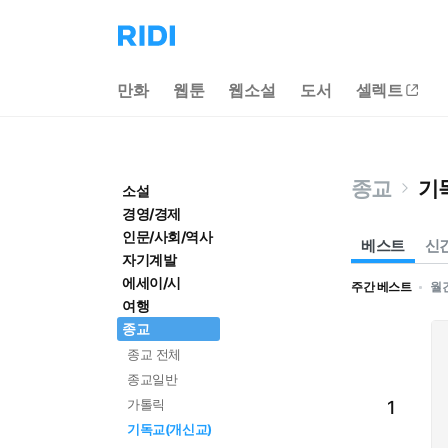
리
디
홈
만화
웹툰
웹소설
도서
셀렉트
으
로
이
동
종교
기
소설
경영/경제
인문/사회/역사
베스트
신
자기계발
에세이/시
주간 베스트
월
여행
종교
종교 전체
종교일반
가톨릭
1
기독교(개신교)