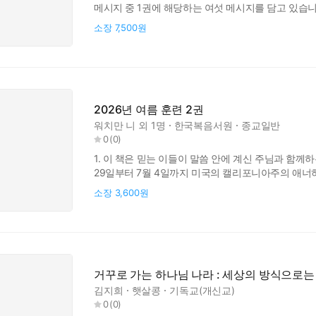
메시지 중 1권에 해당하는 여섯 메시지를 담고 있습니다
훈련은 이 주제에 관한 첫 번째 훈련입니다. 다음 
소장
7,500원
진리들과 주된 부담을 요약해 주고 있습니다.
2026년 여름 훈련 2권
워치만 니
외 1명
한국복음서원
종교일반
0
(
0
)
1. 이 책은 믿는 이들이 말씀 안에 계신 주님과 함께하
29일부터 7월 4일까지 미국의 캘리포니아주의 애너하임
부분적으로 복습할 수 있도록 만들어졌습니다. 말씀 
소장
3,600원
생명과 진리로 조성되며, 그리스도의 몸의 건축을 위해
책의 개요를 포함한
거꾸로 가는 하나님 나라 : 세상의 방식으로는
김지희
햇살콩
기독교(개신교)
0
(
0
)