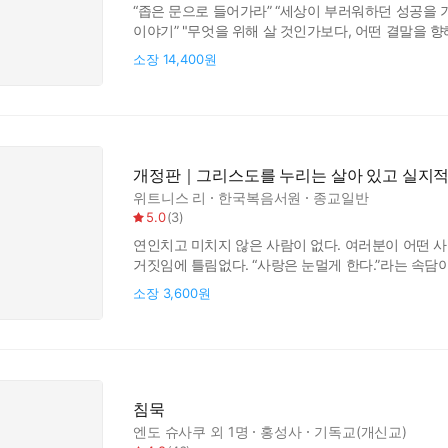
“좁은 문으로 들어가라” “세상이 부러워하던 성공을
이야기” "무엇을 위해 살 것인가보다, 어떤 결말을 
화제성에 기댄 단순한 에세이나 간증집이 아닙니다. 
소장
14,400원
시대가 만들어 놓은 길을 합리화하는 우리의 무뎌진 
결과가 아니라 태도"라고 말하며, 말씀
개정판｜그리스도를 누리는 살아 있고 실지적
위트니스 리
한국복음서원
종교일반
5.0
(
3
)
연인치고 미치지 않은 사람이 없다. 여러분이 어떤 
거짓임에 틀림없다. “사랑은 눈멀게 한다.”라는 속담
하는 것이 아니라 눈멀게 하고자 하는 부담이 있다.
소장
3,600원
열렸고 그들은 분명하게 되었다(창 3:5-7). 다른 
눈이 멀게 되었다(행 9:8
침묵
엔도 슈사쿠
외 1명
홍성사
기독교(개신교)