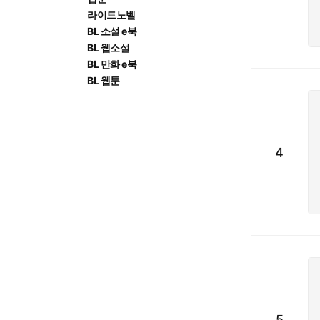
라이트노벨
BL 소설 e북
BL 웹소설
BL 만화 e북
BL 웹툰
4
5