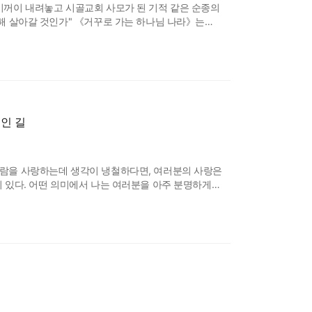
 기꺼이 내려놓고 시골교회 사모가 된 기적 같은 순종의
향해 살아갈 것인가" 《거꾸로 가는 하나님 나라》는
저자는 다수가 가는 넓은 길이 안전하다고 믿으며
신앙에 날카롭고도 묵직한 질문을 던집니다. "순종은
인 길
사람을 사랑하는데 생각이 냉철하다면, 여러분의 사랑은
이 있다. 어떤 의미에서 나는 여러분을 아주 분명하게
 하와와 아담이 지식나무의 열매를 먹자 그들의 눈이
한편에서 예수님께서 다소의 사울에게 오셨을 때, 사울의