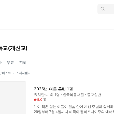
인
스
턴
트
검
색
독교(개신교)
간
무료
전체
간 베스트
스테디셀러
2026년 여름 훈련 1권
워치만 니
외 1명
한국복음서원
종교일반
5.0
(
1
)
1. 이 책은 믿는 이들이 말씀 안에 계신 주님과 함께하
29일부터 7월 4일까지 미국의 캘리포니아주의 애너하임