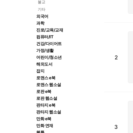
불교
기타
외국어
과학
진로/교육/교재
컴퓨터/IT
건강/다이어트
가정/생활
2
어린이/청소년
해외도서
잡지
로맨스 e북
로맨스 웹소설
로판 e북
로판 웹소설
판타지 e북
판타지 웹소설
만화 e북
만화 연재
3
웹툰