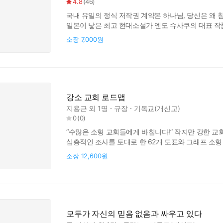
4.8
(
46
)
국내 유일의 정식 저작권 계약본 하나님, 당신은 왜 
일본이 낳은 최고 현대소설가 엔도 슈사쿠의 대표 작품
사실에 소설적 재미를 곁들여 진지하면서도 생동감 있
소장
7,000원
포르투갈 예수회 소속 신부의 선교와 곧 이은 배교(背
신부가 겪는 고난과 갈등. 그리고
강소 교회 로드맵
지용근
외 1명
규장
기독교(개신교)
0
(
0
)
“수많은 소형 교회들에게 바칩니다!” 작지만 강한 교회
심층적인 조사를 토대로 한 62개 도표와 그래프 소형
제시 데이터로 분석하고 진단한 강소 교회 12단계 목
소장
12,600원
모두가 자신의 믿음 없음과 싸우고 있다