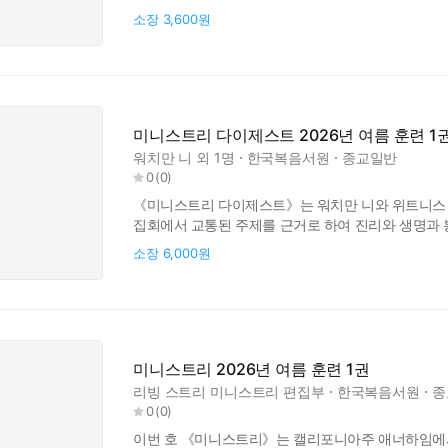
부분적으로 복습할 수 있도록 만들어졌습니다. 말씀 
소장
3,600원
생명과 진리로 조성되며, 그리스도의 몸의 건축을 위해
책의 개요를 포함한
미니스트리 다이제스트 2026년 여름 훈련 1
워치만 니
외 1명
한국복음서원
종교일반
0
(
0
)
《미니스트리 다이제스트》는 워치만 니와 위트니스 리
집회에서 교통된 주제를 근거로 하여 진리와 생명과 
성도들의 그리스도인의 생활과 교회생활의 다양한 방
소장
6,000원
메시지들은 개인 추구, 복음 전파, 가정 집회에서의 
사용하기에 적합합니다. 이 책의 내용은 그리스
미니스트리 2026년 여름 훈련 1권
리빙 스트리 미니스트리 편집부
한국복음서원
종
0
(
0
)
이번 호 《미니스트리》는 캘리포니아주 애너하임에서 