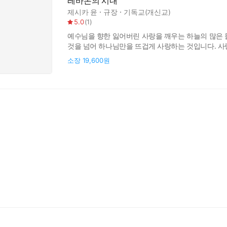
레바논의 시내
제시카 윤
규장
기독교(개신교)
5.0
(
1
)
예수님을 향한 잃어버린 사랑을 깨우는 하늘의 많은 물
것을 넘어 하나님만을 뜨겁게 사랑하는 것입니다. 사
시작할 때 영혼은 생명을 회복합니다. 《동산의 샘》
소장
19,600원
광야의 시간을 통해 더 깊은 곳으로 나아가다! 하나
시내’는 단순한 자연의 풍경이 아닙니다.