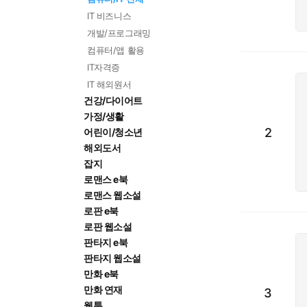
IT 비즈니스
개발/프로그래밍
컴퓨터/앱 활용
IT자격증
IT 해외원서
건강/다이어트
가정/생활
2
어린이/청소년
해외도서
잡지
로맨스 e북
로맨스 웹소설
로판 e북
로판 웹소설
판타지 e북
판타지 웹소설
만화 e북
만화 연재
3
웹툰