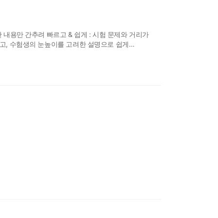
 내용만 간추려 빠르고 & 쉽게 : 시험 문제와 거리가
하고, 수험생의 눈높이를 고려한 설명으로 쉽게
 문제 구성 : 총 21장, 486개 핵심으로 구성된
필수 학습 이론을 완벽하게 이해하고 흡수할 수 있도록
클로드 에이전트 협업