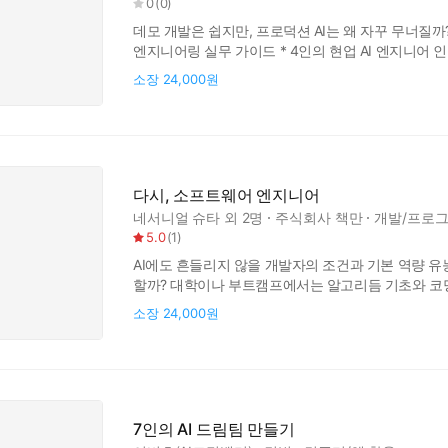
0
(
0
)
데모 개발은 쉽지만, 프로덕션 AI는 왜 자꾸 무너질
엔지니어링 실무 가이드 * 4인의 현업 AI 엔지니어 인
붙이고, 에이전트에 도구를 연결하는 일은 이제 어렵
소장
24,000원
검색 결과가 빗나가고, 프롬프트가 어제와 다르게 동작
답변이 사용자에게
다시, 소프트웨어 엔지니어
네서니얼 슈타
외 2명
주식회사 책만
개발/프로
5.0
(
1
)
AI에도 흔들리지 않을 개발자의 조건과 기본 역량 
할까? 대학이나 부트캠프에서는 알고리듬 기초와 코
필수 주제를 다루는 경우는 거의 없다. 이 책은 소
소장
24,000원
지식과 기술을 알려준다. 저자인 네서니얼 슈타와 
기를 수 있도록 길잡이가 되어 준다. 핵심
7인의 AI 드림팀 만들기