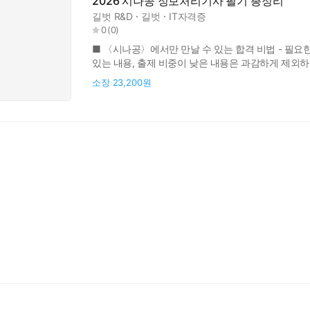
2026 시나공 정보처리기사 필기 총정리
길벗 R&D
길벗
IT자격증
0
(
0
)
■ 〈시나공〉에서만 만날 수 있는 합격 비법 - 필요한
있는 내용, 출제 비중이 낮은 내용은 과감하게 제외
공부하면서도 빠른 합격이 가능하게 만들었습니다. - 필수
소장
23,200원
도서는 각 장이 끝날 때마다 기출문제은행을 배치해 
구성했습니다. - 상황별, 개