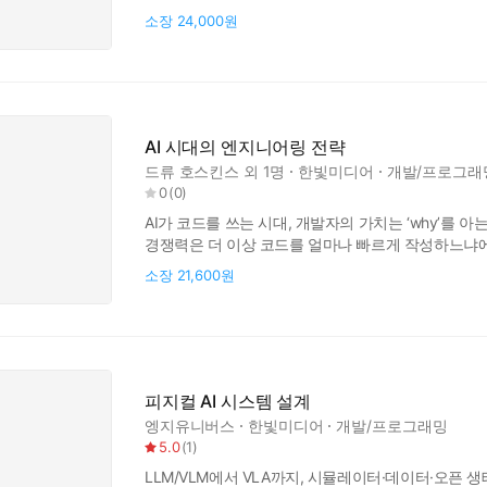
엔지니어링을 체계적으로 정리한 최초의 실전서다. 이 
소장
24,000원
공개한 하네스 관련 오픈소스 자료는 깃허브에서 3천 
주목을 받은 바 있다. 하
AI 시대의 엔지니어링 전략
드류 호스킨스
외 1명
한빛미디어
개발/프로그래
0
(
0
)
AI가 코드를 쓰는 시대, 개발자의 가치는 ‘why’를 
경쟁력은 더 이상 코드를 얼마나 빠르게 작성하느냐에
하는지 판단하고, 그 선택을 사용자 임팩트로 연결하
소장
21,600원
데서 멈추지 않고, 사용자와 제품 전체를 바라보는 
Microsoft, Me
피지컬 AI 시스템 설계
엥지유니버스
한빛미디어
개발/프로그래밍
5.0
(
1
)
LLM/VLM에서 VLA까지, 시뮬레이터·데이터·오픈 생