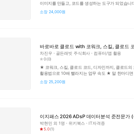
이미지를 만들고, 코드를 생성하는 도구가 되었습니다.
세계를 보고, 판단하고, 직접 행동할 수 있을까요? 
소장
24,000원
준비했습니다. 이 책은 로봇공학 전공서가 아닙니다. L
모델, 로봇 데이
바로바로 클로드 with 코워크, 스킬, 클로드 
차진우
골든래빗 주식회사
컴퓨터/앱 활용
0
(
0
)
★ 코워크, 스킬, 클로드 코드, 디자인까지, 클로드의 
활용법으로 10배 빨라지는 업무 속도 ★ 말 한마디면 
똑똑한 AI 비서 하나 있었으면 좋겠다"라고 누구나 한
소장
25,200원
어떤 것을 선택해야 할까요? 챗GPT나 제미나이도 훌
이지패스 2026 ADsP 데이터분석 준전문가 
박현민
외 1명
위키북스
IT자격증
5.0
(
1
)