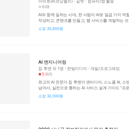
이비호(AI코딩밸리)
길벗
컴퓨터/앱 활용
0
(
0
)
AI와 함께 일하는 시대, 한 사람이 AI로 일곱 가지 역
작성하고, 콘텐츠를 만들고, 웹 서비스를 개발하는 
처리하기 위해 여러 전문가를 채용하거나 외부 업체의
소장
20,800원
역량을 갖춘 가상의 팀을 구성하고 함께 일할 수 있게
큰 조직의 역량
AI 엔지니어링
칩 후옌
외 1명
한빛미디어
개발/프로그래밍
5.0
(
1
)
최고의 AI 전문가 칩 후옌이 엔비디아, 스노클 AI,
넘어서, 실전으로 통하는 AI 서비스 설계 가이드 “
모델을 활용해 누구나 손쉽게 AI 애플리케이션을 만들
소장
32,000원
레벨의 시스템을 구축하려면 단순한 API 호출이나
사용자가 만족하는 서비스로 완