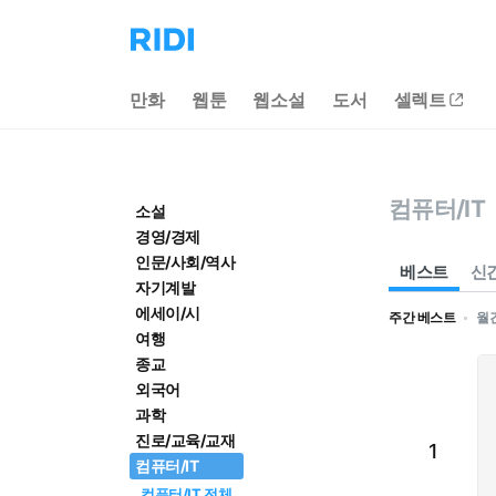
리
디
홈
만화
웹툰
웹소설
도서
셀렉트
으
로
이
동
컴퓨터/IT
소설
경영/경제
인문/사회/역사
베스트
신
자기계발
에세이/시
주간 베스트
월
여행
종교
외국어
과학
진로/교육/교재
1
컴퓨터/IT
컴퓨터/IT 전체