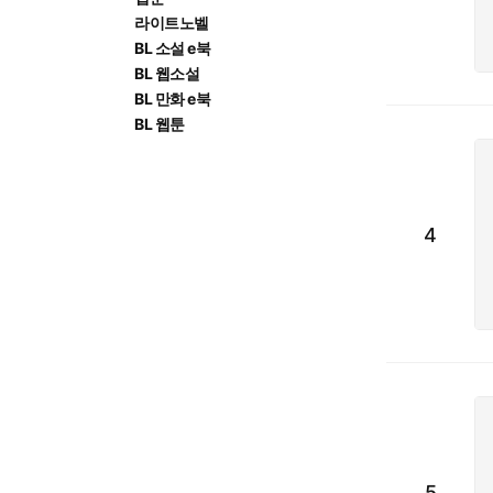
라이트노벨
BL 소설 e북
BL 웹소설
BL 만화 e북
BL 웹툰
4
5