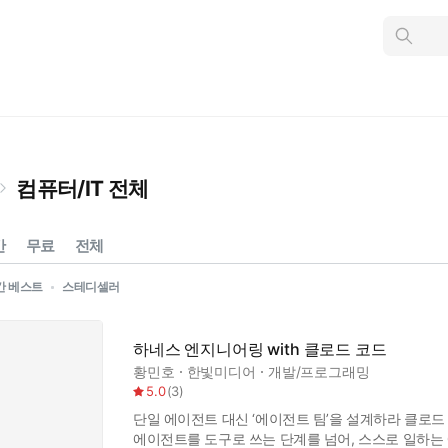
인
스
턴
트
검
색
컴퓨터/IT 전체
간
무료
전체
간 베스트
스테디셀러
하네스 엔지니어링 with 클로드 코드
황민호
한빛미디어
개발/프로그래밍
5.0
(
3
)
단일 에이전트 대신 ‘에이전트 팀’을 설계하라 클로드
에이전트를 도구로 쓰는 단계를 넘어, 스스로 일하는