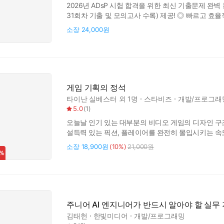
2026년 ADsP 시험 합격을 위한 최신 기출문제 완벽 분
31회차 기출 및 모의고사 수록) 제공! ◎ 빠르고 효
콘텐츠를 ADsP 출제 경향에 맞게 핵심적으로 간결
소장
24,000원
효율을 높일 수 있도록 구성했습니다. ◎ 초심자, 비
데이터 분석
게임 기획의 정석
타이난 실베스터
외 1명
스타비즈
개발/프로그래
5.0
(
1
)
오늘날 인기 있는 대부분의 비디오 게임의 디자인 구
설득력 있는 픽션, 플레이어를 완전히 몰입시키는 속
제작하기 위한 원칙과 사례를 배울 수 있다. 기획 
소장
18,900원
(10%)
21,000원
팀과 협력하는 방법, 창의적인 막다른 길을 피하는 
일상적인 프로세스에 대해서도 살펴본다.
주니어 AI 엔지니어가 반드시 알아야 할 실무
김태헌
한빛미디어
개발/프로그래밍