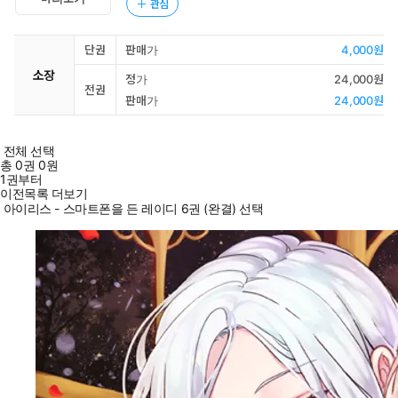
관심
단권
판매가
4,000원
소장
정가
24,000원
전권
판매가
24,000원
전체 선택
총
0
권
0원
1권부터
이전목록 더보기
아이리스 - 스마트폰을 든 레이디 6권 (완결) 선택