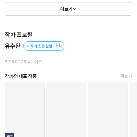
그런데…….
더보기
이안은 아이리스의 눈을 지그시 응시했다.
“일전에 제가 했던 말을 기억하십니까?”
“의뢰비는 다른 것으로 받으시겠다는 말씀 말인가요?”
작가 프로필
“예. 지금 받고 싶군요.”
유수완
작가 신간 알림 · 소식
아이리스는 가진 게 없는 사람이었다.
다른 귀족 자제처럼 든든한 부모가 있는 것도 아니고, 돈이 많지도
않았다.
2016.02.29
업데이트
그런 자신에게 무얼 받겠다는 말일까.
아이리스가 깜빡였다.
작가의 대표 작품
더보기
그가 빙그레 웃으며 말했다.
“나랑 연애하자.”
선황의 장자, 제국 최고의 미남, 완벽한 남편감으로 손꼽히는 발렌시
아가 공작이 왜 내게?!
복수를 위한 동아줄이 날 잡아달라고 살랑거린다.