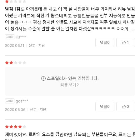
별점 1점도 아까운데 돈 내고 이 책 살 사람들이 너무 가여워서 리뷰 남김
어쨌든 키워드에 적힌 거 뽑으내려고 등장인물들을 전부 저능아로 만들
어 놓음 ㅋㅋㅋ 평생 정치한 인물도 사교계 지배자도 여주 앞에서 하나같
이 생각하는 수준이 말할 줄 아는 일차원 다섯살ㅋㅋㅋㅋㅋㅋ ㅇㅇ의 눈
이 ㅇㅇ로 불타올랐다 ㅇㅇ는 이후 ㅇㅇ가 ㅇㅇ될 줄 몰랐다 이 표현만 오
liu***
천만번 쯤 나오는데 이건 그래 뭐 흐린눈으로 넘기고 진짜 이성적으로 합
댓글
0
1
2020.06.11
신고
차단
리적으로 상식적으로 최소 십대 후반의 황족을 대행할 수 있는 자리를 차
지하려는 귀족 여성이 으아아아앙 단비꼬야 단비만 부쨩해 이러는 건 진
짜 너무하지 않나? 아무튼 감사합니다 저도 글 쓸 용기를 얻었습니다 조
만간 맥락없는 일차원 악역들 다 눈 불태우고 드러눕혀서 으아아앙 하는
신간 발매되면 제가 쓴 걸 수도 있습니다
스포일러가 있는 리뷰입니다.
리뷰 보기
got***
댓글
0
0
2020.05.06
신고
차단
재미있어요. 로판의 요소들 감안하면 납득되는 부분들이구요, 표지는 좀..