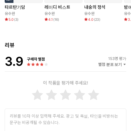
타르탄기담
레이디 비스트
내숭의 정석
밤
유수완
유수완
유수완
유수
5.0
(
3
)
4.1
(
16
)
4.0
(
23
)
3
리뷰
3.9
153
명 평가
구매자 별점
별점 분포 보기
이 작품을 평가해 주세요!