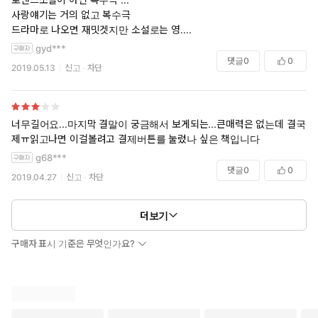
사랑얘기는 거의 없고 복수극
드라마로 나오면 재밋겟지만 소설로는 영....
gyd***
댓글
0
0
2019.05.13
신고
차단
너무길어요...마지막 결말이 궁금해서 보게되는...큰매력은 없는데 결국결
제ㅠ읽고나면 이걸볼려고 결제버튼를 눌렀나 싶은 책입니다
g68***
댓글
0
0
2019.04.27
신고
차단
더보기
구매자 표시 기준은 무엇인가요?