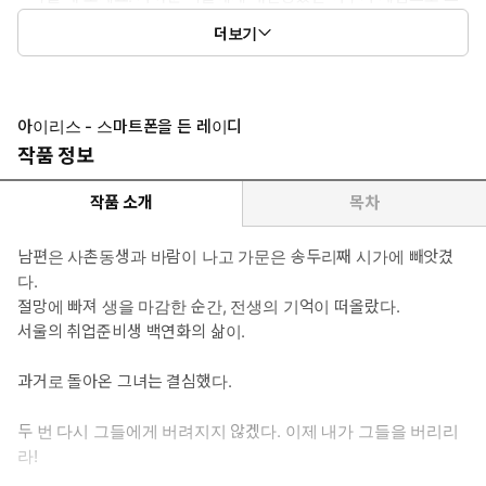
들을 벌하고 자기 운명을 개척하는 이야기가 보고 싶을 때, 오로지
더보기
한 여자만 바라보는 사랑 이야기가 보고 싶을 때.
* 공감 글귀:
“뜻 모를 말씀만 하시네요.”
아이리스가 인상을 쓴 채 그를 흘겼다.
아이리스 - 스마트폰을 든 레이디
“왜 모를까요.”
작품 정보
이안은 천천히 무릎을 굽히고, 그녀의 손목을 잡았다.
“내가 너-”
작품 소개
목차
그가 그녀의 손목에 입을 맞췄다.
“사랑한다는 건데.”
남편은 사촌동생과 바람이 나고 가문은 송두리째 시가에 빼앗겼
그녀의 숨이 일순 멎었다.
다.
절망에 빠져 생을 마감한 순간, 전생의 기억이 떠올랐다.
서울의 취업준비생 백연화의 삶이.
과거로 돌아온 그녀는 결심했다.
두 번 다시 그들에게 버려지지 않겠다. 이제 내가 그들을 버리리
라!