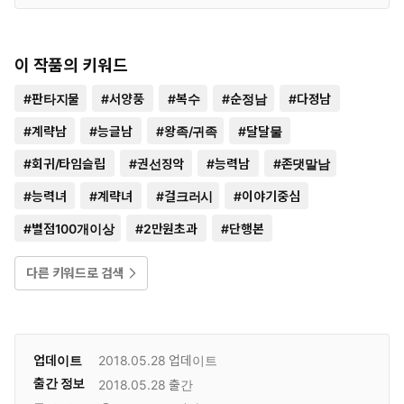
이 작품의 키워드
#
판타지물
#
서양풍
#
복수
#
순정남
#
다정남
#
계략남
#
능글남
#
왕족/귀족
#
달달물
#
회귀/타임슬립
#
권선징악
#
능력남
#
존댓말남
#
능력녀
#
계략녀
#
걸크러시
#
이야기중심
#
별점100개이상
#
2만원초과
#
단행본
다른 키워드로 검색
업데이트
2018.05.28
업데이트
출간 정보
2018.05.28
출간