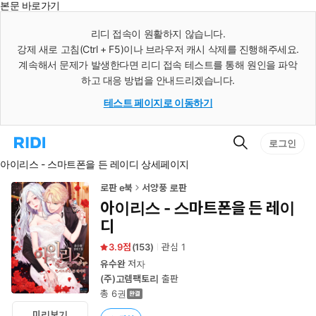
본문 바로가기
인
스
리디 접속이 원활하지 않습니다.
턴
강제 새로 고침(Ctrl + F5)이나 브라우저 캐시 삭제를 진행해주세요.
트
검
계속해서 문제가 발생한다면 리디 접속 테스트를 통해 원인을 파악
색
하고 대응 방법을 안내드리겠습니다.
테스트 페이지로 이동하기
검
리
로그인
색
디
아이리스 - 스마트폰을 든 레이디 상세페이지
홈
으
로
로판 e북
서양풍 로판
이
아이리스 - 스마트폰을 든 레이
동
디
3.9
(
153
)
관심
1
유수완
저자
(주)고렘팩토리
출판
총 6권
미리보기