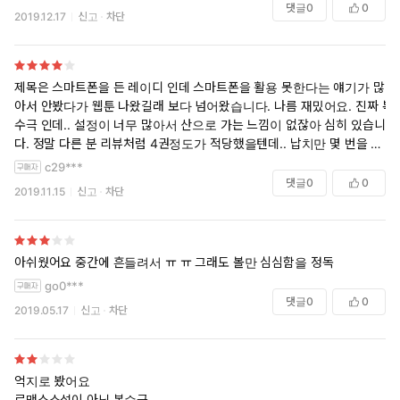
댓글
0
0
2019.12.17
신고
차단
제목은 스마트폰을 든 레이디 인데 스마트폰을 활용 못한다는 얘기가 많
아서 안봤다가 웹툰 나왔길래 보다 넘어왔습니다. 나름 재밌어요. 진짜 복
수극 인데.. 설정이 너무 많아서 산으로 가는 느낌이 없잖아 심히 있습니
다. 정말 다른 분 리뷰처럼 4권정도가 적당했을텐데.. 납치만 몇 번을 당
하고.. 노예로 팔려가서 3년뒤에 돌아오고.. 좀.. 그랬네여.. 이부분이 정
c29***
말 갑분;;; 그래도 나름의 복수극, 지략들이 재미 있습니다. 애들도 귀엽고
댓글
0
0
2019.11.15
신고
차단
요.
아쉬웠어요 중간에 흔들려서 ㅠ ㅠ 그래도 볼만 심심함을 정독
go0***
댓글
0
0
2019.05.17
신고
차단
억지로 봤어요
로맨스소설이 아닌 복수극 ...