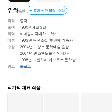
위화
작가 신간 알림 · 소식
余華
국적
중국
출생
1960년 4월 3일
학력
베이징제국대학교 학사
데뷔
1983년 단편소설 '첫번째 기숙사'
수상
2004년 프랑스 문학예술 훈장
2004년 반스앤노블 신인작가상
1998년 그린차네 카보우르 문학상
링크
블로그
작가의 대표 작품