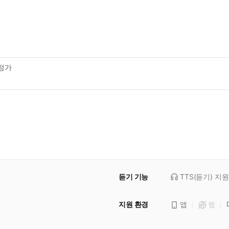
정가
듣기 기능
TTS(듣기)
지원
지원 환경
앱
웹