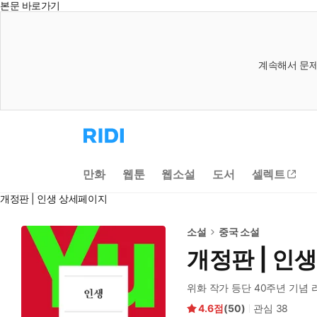
본문 바로가기
계속해서 문제
리
디
홈
으
만화
웹툰
웹소설
도서
셀렉트
로
이
개정판 | 인생 상세페이지
동
소설
중국 소설
개정판 | 인생
위화 작가 등단 40주년 기념
4.6
(
50
)
관심
38