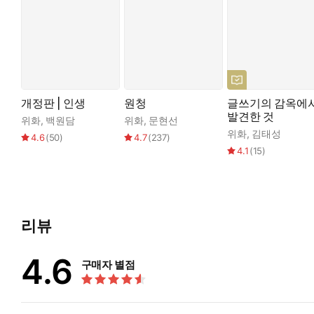
개정판 | 인생
원청
글쓰기의 감옥에
발견한 것
위화
,
백원담
위화
,
문현선
위화
,
김태성
4.6
(
50
)
4.7
(
237
)
4.1
(
15
)
리뷰
4.6
구매자 별점