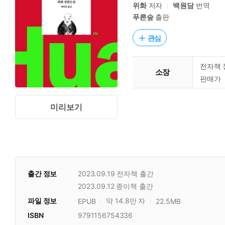
위화
저자
백원담
번역
푸른숲
출판
관심
전자책 
소장
판매가
미리보기
출간 정보
2023.09.19
전자책 출간
2023.09.12
종이책 출간
파일 정보
약 14.8만 자
EPUB
22.5MB
ISBN
9791156754336