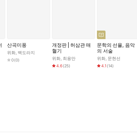
서
산곡미풍
개정판 | 허삼관 매
문학의 선율, 음악
혈기
의 서술
위화
,
백도라지
위화
,
최용만
위화
,
문현선
0
(
0
)
4.6
(
25
)
4.1
(
14
)