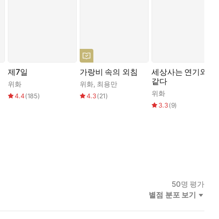
제7일
가랑비 속의 외침
세상사는 연기와
같다
위화
위화
,
최용만
위화
4.4
(
185
)
4.3
(
21
)
3.3
(
9
)
50
명 평가
별점 분포 보기