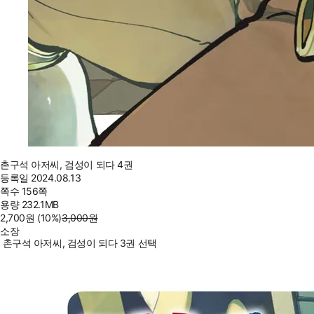
촌구석 아저씨, 검성이 되다 4권
등록일
2024.08.13
쪽수
156쪽
용량
232.1MB
2,700
원
(10%
)
3,000
원
소장
촌구석 아저씨, 검성이 되다 3권 선택