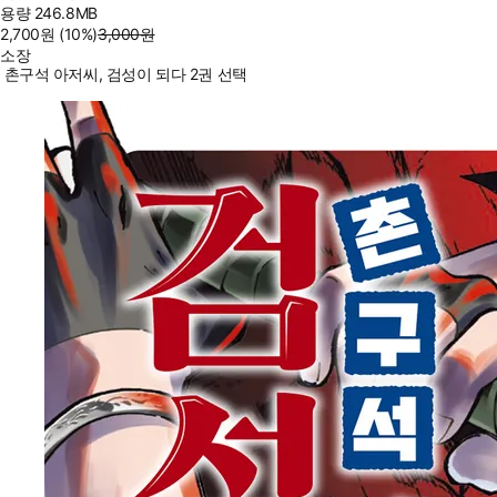
용량
246.8MB
2,700
원
(10%
)
3,000
원
소장
촌구석 아저씨, 검성이 되다 2권 선택