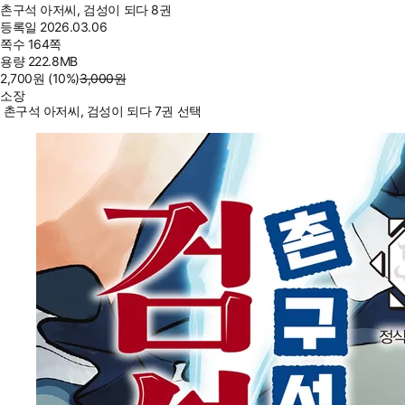
촌구석 아저씨, 검성이 되다 8권
등록일
2026.03.06
쪽수
164쪽
용량
222.8MB
2,700
원
(10%
)
3,000
원
소장
촌구석 아저씨, 검성이 되다 7권 선택