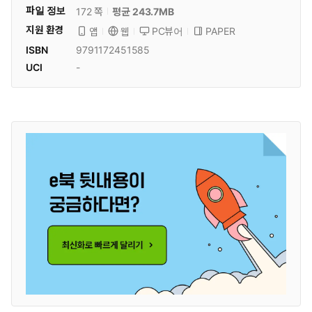
파일 정보
172 쪽
평균 243.7MB
지원 환경
PC뷰어
PAPER
앱
웹
ISBN
9791172451585
UCI
-