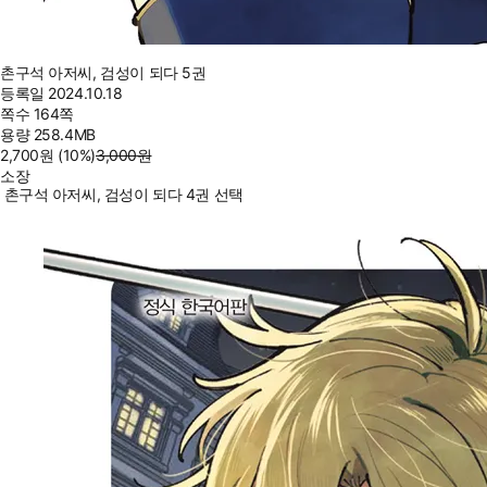
촌구석 아저씨, 검성이 되다 5권
등록일
2024.10.18
쪽수
164쪽
용량
258.4MB
2,700
원
(10%
)
3,000
원
소장
촌구석 아저씨, 검성이 되다 4권 선택