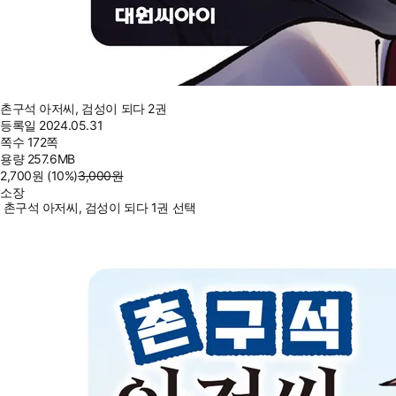
촌구석 아저씨, 검성이 되다 2권
등록일
2024.05.31
쪽수
172쪽
용량
257.6MB
2,700
원
(10%
)
3,000
원
소장
촌구석 아저씨, 검성이 되다 1권 선택