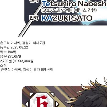
촌구석 아저씨, 검성이 되다 7권
등록일
2025.08.22
쪽수
180쪽
용량
255.6MB
2,700
원
(10%
)
3,000
원
소장
촌구석 아저씨, 검성이 되다 6권 선택