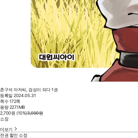
촌구석 아저씨, 검성이 되다 1권
등록일
2024.05.31
쪽수
172쪽
용량
227.1MB
2,700
원
(10%
)
3,000
원
소장
더보기
전권 할인 소장