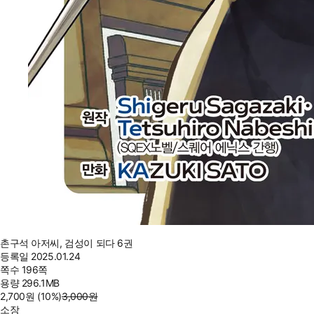
촌구석 아저씨, 검성이 되다 6권
등록일
2025.01.24
쪽수
196쪽
용량
296.1MB
2,700
원
(10%
)
3,000
원
소장