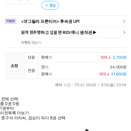
관심
<샹그릴라 프론티어> 후속권 UP!
이벤트
원작 정주행하고 싶을 땐 RIDI 애니 원작관 ▶
이벤트 더보기
단권
판매가
10
%↓
2,700원
소장
정가
24,000원
전권
판매가
10
%↓
21,600원
혜택 기간 :
7.1(수) 00:00 ~ 8.10(월) 23:59
전체 선택
총
0
권
0원
1권부터
이전목록 더보기
촌구석 아저씨, 검성이 되다 8권 선택