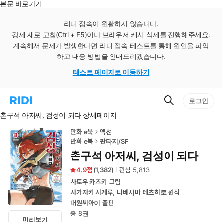
본문 바로가기
인
스
리디 접속이 원활하지 않습니다.
턴
강제 새로 고침(Ctrl + F5)이나 브라우저 캐시 삭제를 진행해주세요.
트
검
계속해서 문제가 발생한다면 리디 접속 테스트를 통해 원인을 파악
색
하고 대응 방법을 안내드리겠습니다.
테스트 페이지로 이동하기
검
리
로그인
색
디
촌구석 아저씨, 검성이 되다 상세페이지
홈
으
로
만화 e북
액션
이
만화 e북
판타지/SF
동
촌구석 아저씨, 검성이 되다
4.9
(
1,382
)
관심
5,813
사토우 카즈키
그림
사가자키 시게루
,
나베시마 테츠히로
원작
대원씨아이
출판
총 8권
미리보기