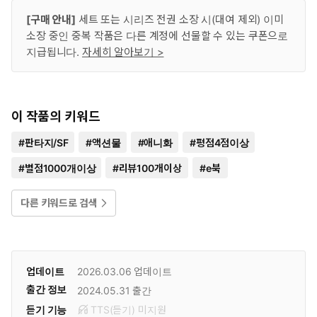
[구매 안내]
세트 또는 시리즈 전권 소장 시(대여 제외) 이미
소장 중인 중복 작품은 다른 계정에 선물할 수 있는 쿠폰으로
지급됩니다.
자세히 알아보기 >
이 작품의 키워드
#
판타지/SF
#
액션물
#
애니화
#
평점4점이상
#
별점1000개이상
#
리뷰100개이상
#
e북
다른 키워드로 검색
업데이트
2026.03.06
업데이트
출간 정보
2024.05.31
출간
듣기 기능
TTS(듣기)
미
지원