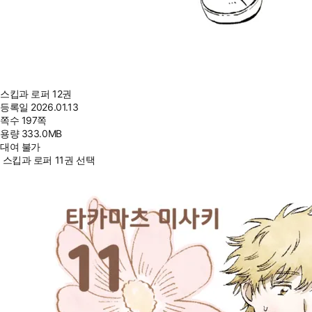
스킵과 로퍼 12권
등록일
2026.01.13
쪽수
197쪽
용량
333.0MB
대여 불가
스킵과 로퍼 11권 선택