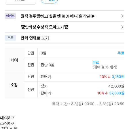
원작 정주행하고 싶을 땐 RIDI 애니 원작관 ▶
이벤트
🏆만화상 수상작 모아보기🏆
만화 연재로 보기
추천
단권
3일
무료
대여
무료
전권
권당 3일
(
대여 불가 제외
)
단권
판매가
10
%↓
3,150원
소장
정가
42,000원
전권
판매가
10
%↓
37,800원
혜택 기간 :
8.3(월) 00:00 ~ 8.31(월) 23:59
대여하기
소장하기
전체 선택