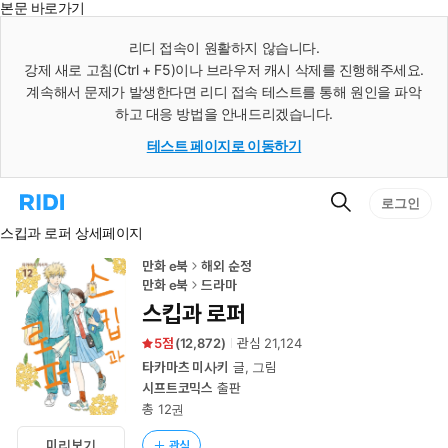
본문 바로가기
인
스
리디 접속이 원활하지 않습니다.
턴
강제 새로 고침(Ctrl + F5)이나 브라우저 캐시 삭제를 진행해주세요.
트
검
계속해서 문제가 발생한다면 리디 접속 테스트를 통해 원인을 파악
색
하고 대응 방법을 안내드리겠습니다.
테스트 페이지로 이동하기
검
리
로그인
색
디
스킵과 로퍼 상세페이지
홈
으
로
만화 e북
해외 순정
이
만화 e북
드라마
동
스킵과 로퍼
5
(
12,872
)
관심
21,124
타카마츠 미사키
글, 그림
시프트코믹스
출판
총 12권
미리보기
관심