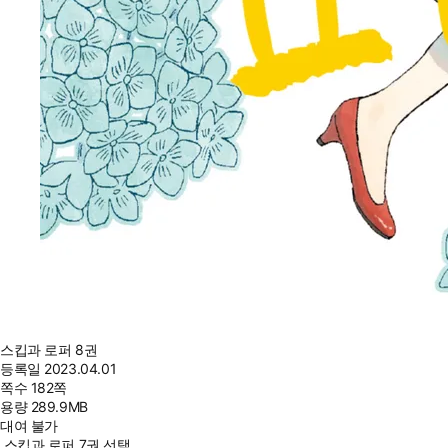
스킵과 로퍼 8권
등록일
2023.04.01
쪽수
182쪽
용량
289.9MB
대여 불가
스킵과 로퍼 7권 선택