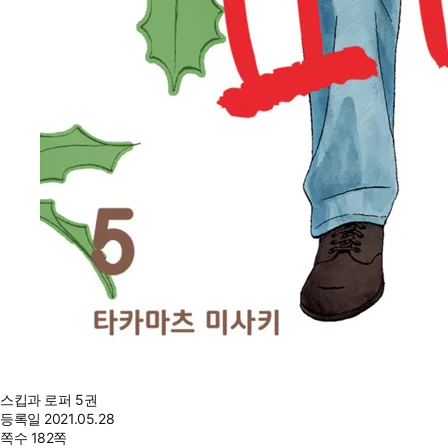
스킵과 로퍼 5권
등록일
2021.05.28
쪽수
182쪽