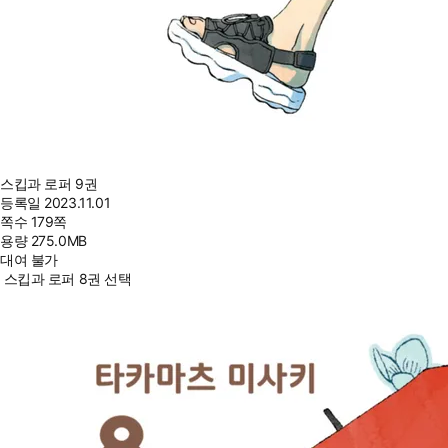
스킵과 로퍼 9권
등록일
2023.11.01
쪽수
179쪽
용량
275.0MB
대여 불가
스킵과 로퍼 8권 선택