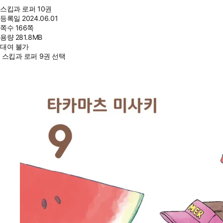
스킵과 로퍼 10권
등록일
2024.06.01
쪽수
166쪽
용량
281.8MB
대여 불가
스킵과 로퍼 9권 선택