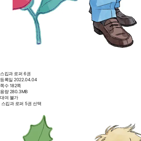
스킵과 로퍼 6권
등록일
2022.04.04
쪽수
182쪽
용량
280.3MB
대여 불가
스킵과 로퍼 5권 선택