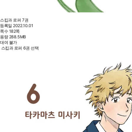
스킵과 로퍼 7권
등록일
2022.10.01
쪽수
182쪽
용량
288.5MB
대여 불가
스킵과 로퍼 6권 선택