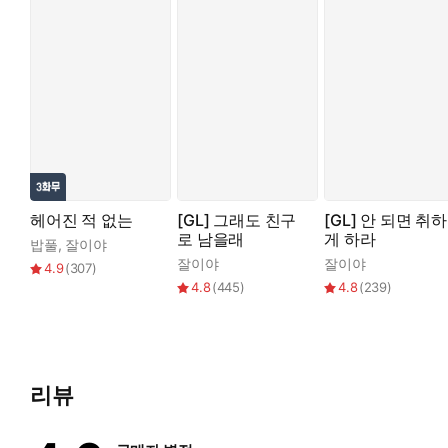
“적당히 해.”
만났다 하면 으르렁거리는 두 사람.
하지만 운명의 장난처럼 게이트 사고로 싱크홀에 함께 처박히게 
산소조차 부족한 좁고 어두운 흙구덩이 속에서 샤크는 폭주를 막
“네가 자초한 거야. ……못 멈춰.”
단 한 번의 가이딩.
헤어진 적 없는
[GL] 그래도 친구
[GL] 안 되면 취하
로 남을래
게 하라
밥풀
,
잘이야
그것은 이제껏 느껴본 적 없는, 전신을 마비시키는 강렬한 쾌감
잘이야
잘이야
4.9
(
307
)
4.8
(
445
)
4.8
(
239
)
그날 이후 샤크의 모든 감각은 오직 임이수 한 사람에게만 반응
남녀 할 거 없이 다른 모든 가이드와의 매칭률이 0에 가깝게 떨어
리뷰
“가만히 있어야 빨리 끝나.”
“아, 너, 머 하여어……!”