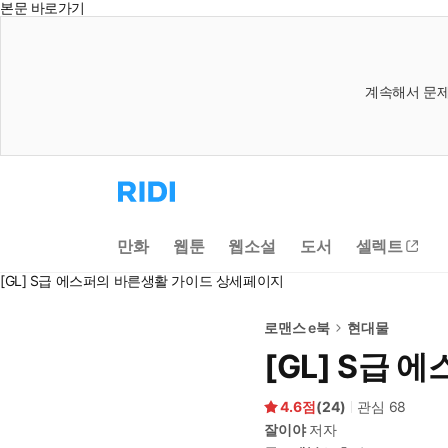
본문 바로가기
계속해서 문제
리
디
홈
으
만화
웹툰
웹소설
도서
셀렉트
로
이
[GL] S급 에스퍼의 바른생활 가이드 상세페이지
동
로맨스 e북
현대물
[GL] S급
4.6
(
24
)
관심
68
잘이야
저자