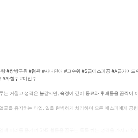
사랑 #쌍방구원 #혐관 #사내연애 #고수위 #S급에스퍼공 #A급가이드
 #까칠수 #미인수
 말투는 거칠고 성격은 불같지만, 속정이 깊어 동료와 후배들을 끔찍이
한 얼굴을 유지하는 타입. 일을 완벽하게 처리하며 모든 에스퍼에게 공
 염색 머리를 즐기며 SNS 활동을 꿈꾸는 톡톡 튀는 성격을 가지고 있다