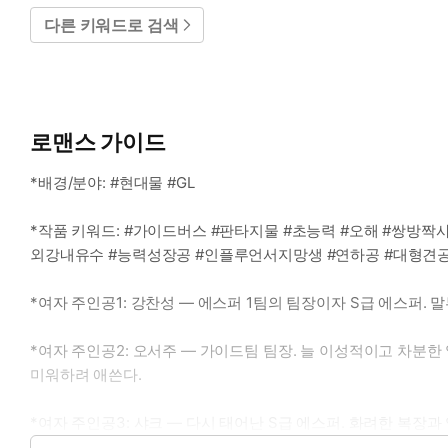
다른 키워드로 검색
로맨스 가이드
*배경/분야: #현대물 #GL
*작품 키워드: #가이드버스 #판타지물 #초능력 #오해 #쌍방짝
외강내유수 #능력성장공 #인플루언서지망생 #연하공 #대형견공
*여자 주인공1: 강찬성 ― 에스퍼 1팀의 팀장이자 S급 에스퍼.
*여자 주인공2: 오서주 ― 가이드팀 팀장. 늘 이성적이고 차분
미워하려 애쓴다.
*여자 주인공3: 샤크 ― 다시 태어난 S급 에스퍼. 화려한 복장과