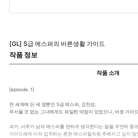
*여자 주인공4: 임이수 ― 샤크를 ‘문제아’로 낙인찍고 혐오하던
*이럴 때 보세요: 세계 최고의 힘을 가졌지만 사랑 앞에서는 한없
능력치 만렙의 세계관 최강자 에스퍼가 좋아하는 가이드 앞에서는 
서로 죽일 듯이 미워하던 두 사람이 거부할 수 없는 신체적 각인에
[GL] S급 에스퍼의 바른생활 가이드
*공감 글귀:
작품 정보
“제가 잠들어 있는 사이에, 계속했어요?”
작품 소개
“…….”
“키스.”
[episode. 1]
“더 세게 해봐.”
“주는 대로 받아.”
전 세계에 단 세 명뿐인 S급 에스퍼, 강찬성.
무서울 것 없는 그녀에게도 유일한 약점이 있었으니, 바로 가이드
과거, 서주가 남자 에스퍼를 편하게 생각한다는 말을 우연히 듣게
가이드에게 미쳐 집착하는 흔한 에스퍼들처럼 추해지고 싶지 않았