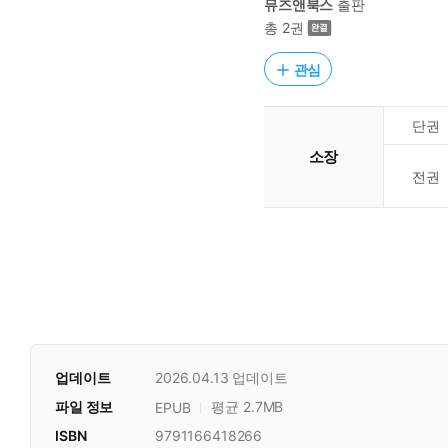
뮤즈앤북스
출판
총 2권
관심
단권
소장
전권
업데이트
2026.04.13
업데이트
파일 정보
평균 2.7MB
EPUB
ISBN
9791166418266