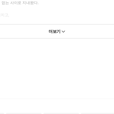
점 없는 사이로 지내왔다.
어지고,
더보기
잡았다.
 자아가 속절없이 흔들리기 시작하는데.
S급 에스퍼 샤크.
, 그녀의 눈앞에 나타난 건 사사건건 시비를 걸어대는 까칠한 가이드