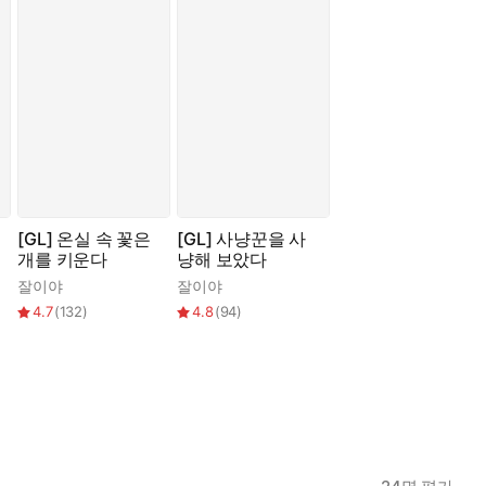
[GL] 온실 속 꽃은
[GL] 사냥꾼을 사
개를 키운다
냥해 보았다
잘이야
잘이야
4.7
(
132
)
4.8
(
94
)
.