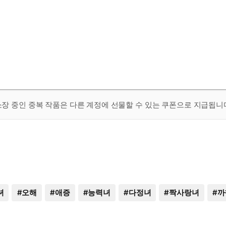
 소장 중인 중복 작품은 다른 계정에 선물할 수 있는 쿠폰으로 지급됩니
녀
#
오해
#
애증
#
능력녀
#
다정녀
#
짝사랑녀
#
까