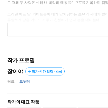
그 결과 두 사람은 센터 내 최악의 매칭률인 ‘7%’를 기록하며 접
그러던 어느 날, 가이드들이 대거 납치당하는 초유의 사태가 벌
유일하게 남은 가이드 서주가 찬성에게 먼저 손을 내미는데…….
“가이딩해 드릴게요.”
“하지만…… 아무 의미 없는 거 아시잖아요.”
매칭률 7%. 극악의 효율인 걸 온 센터 사람이 다 알았다.
찬성이 회의적인 반응을 보이는데도 서주는 기어이 찬성의 손을 
작가 프로필
맞닿은 손끝. 아무런 효과도 없어야 할 그 접촉에 찬성의 이성과
잘이야
작가 신간 알림 · 소식
[episode. 2]
링크
트위터
3년 전 세상을 멸망시킬 뻔한 대사고를 치고 능력을 봉인당했던 
드디어 봉인이 풀리고 다시금 얻게 된 강대한 힘에 적응하기도 전
작가의 대표 작품
“왜 너랑 내가 같은 현장이야?”