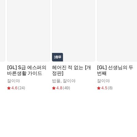
되고,
기 위해 이수의 가이딩을 받아들인다.
[GL] S급 에스퍼의
헤어진 적 없는 [개
[GL] 선생님의 두
바른생활 가이드
정판]
번째
이었다.
잘이야
밥풀
,
잘이야
잘이야
4.6
(
24
)
4.8
(
49
)
4.5
(
8
)
하기 시작하는데…….
져 버린 기현상 속, 어쩔 수 없이 둘은 가이딩을 위해 다시 만나게 되고