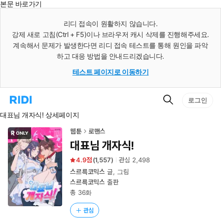
본문 바로가기
인
스
리디 접속이 원활하지 않습니다.
턴
강제 새로 고침(Ctrl + F5)이나 브라우저 캐시 삭제를 진행해주세요.
트
검
계속해서 문제가 발생한다면 리디 접속 테스트를 통해 원인을 파악
색
하고 대응 방법을 안내드리겠습니다.
테스트 페이지로 이동하기
검
리
로그인
색
디
대표님 개자식! 상세페이지
홈
으
로
웹툰
로맨스
이
대표님 개자식!
동
4.9
(
1,557
)
관심
2,498
스르륵코믹스
글, 그림
스르륵코믹스
출판
총 36화
관심