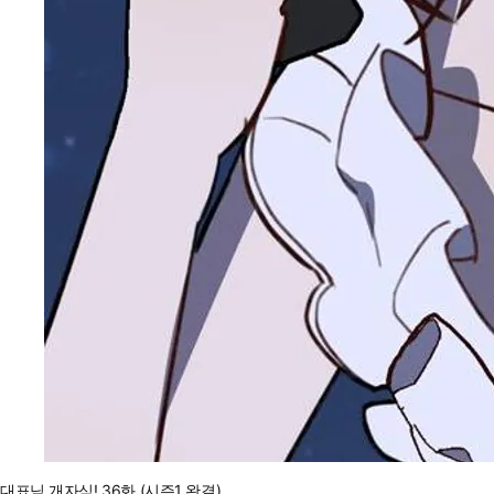
대표님 개자식! 36화 (시즌1 완결)