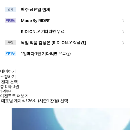
매주 금요일 연재
연재
Made By RIDI💙
이벤트
RIDI ONLY 기다리면 무료
독점 작품 감상은 [RIDI ONLY 작품관]
독점
1일
마다
1편 기다리면 무료
리다무
대여하기
소장하기
전체 선택
총
0
화
0원
1권부터
이전목록 더보기
대표님 개자식! 36화 (시즌1 완결) 선택