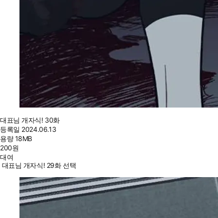
대표님 개자식! 30화
등록일
2024.06.13
용량
18MB
200
원
대여
대표님 개자식! 29화 선택