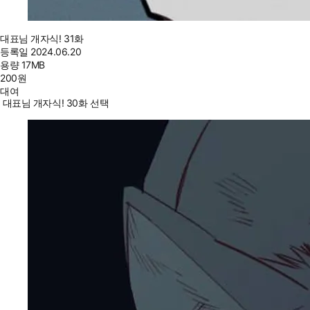
대표님 개자식! 31화
등록일
2024.06.20
용량
17MB
200
원
대여
대표님 개자식! 30화 선택