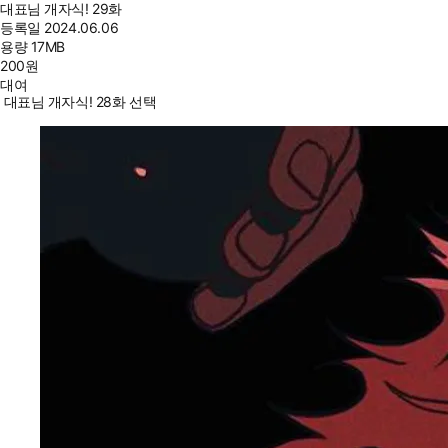
대표님 개자식! 29화
등록일
2024.06.06
용량
17MB
200
원
대여
대표님 개자식! 28화 선택