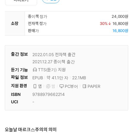
종이책 정가
24,000원
소장
전자책 정가
30
%↓
16,800원
판매가
16,800원
출간 정보
2022.01.05
전자책 출간
2021.12.27
종이책 출간
듣기 기능
TTS(듣기)
지원
파일 정보
EPUB
약 41.1만 자
22.1MB
지원 환경
PC뷰어
PAPER
앱
웹
ISBN
9788979662214
UCI
-
오늘날 마르크스주의의 의미