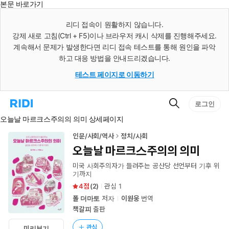
본문 바로가기
인
스
리디 접속이 원활하지 않습니다.
턴
강제 새로 고침(Ctrl + F5)이나 브라우저 캐시 삭제를 진행해주세요.
트
검
계속해서 문제가 발생한다면 리디 접속 테스트를 통해 원인을 파악
색
하고 대응 방법을 안내드리겠습니다.
테스트 페이지로 이동하기
검
리
로그인
색
디
오늘날 마르크스주의의 의미 상세페이지
홈
으
로
인문/사회/역사
정치/사회
이
오늘날 마르크스주의의 의미
동
미국 사회주의자가 들려주는 공산당 선언부터 기후 위
기까지
4
(
2
)
관심
1
폴 더마토
저자
이원웅
번역
책갈피
출판
관심
미리보기