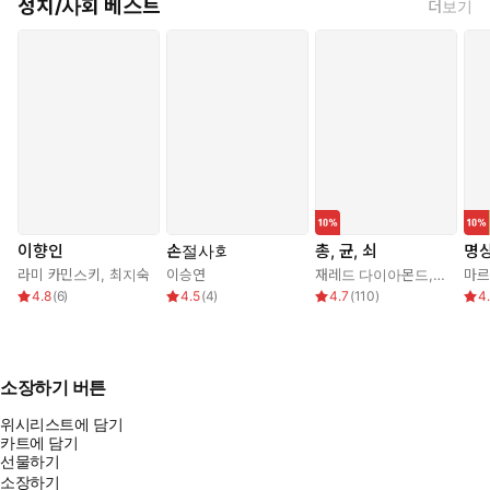
정치/사회 베스트
더보기
이향인
손절사회
총, 균, 쇠
명
라미 카민스키
,
최지숙
이승연
재레드 다이아몬드
,
강주헌
4.8
(
6
)
4.5
(
4
)
4.7
(
110
)
4
소장하기 버튼
위시리스트에 담기
카트에 담기
선물하기
소장하기