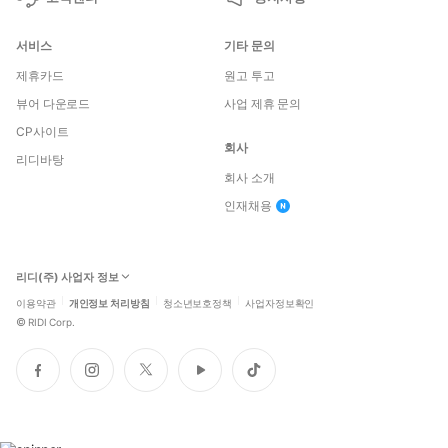
서비스
기타 문의
제휴카드
원고 투고
뷰어 다운로드
사업 제휴 문의
CP사이트
회사
리디바탕
회사 소개
인재채용
리디(주) 사업자 정보
이용약관
개인정보 처리방침
청소년보호정책
사업자정보확인
©
RIDI Corp.
페
인
트
유
틱
이
스
위
튜
톡
스
타
터
브
북
그
램