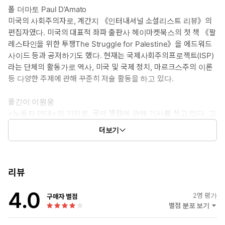
폴 더마토 Paul D’Amato
미국의 사회주의자로, 계간지 《인터내셔널 소셜리스트 리뷰》의
편집자였다. 미국의 대표적 좌파 출판사 헤이마켓북스의 첫 책 《팔
레스타인을 위한 투쟁The Struggle for Palestine》을 에드워드
사이드 등과 공저하기도 했다. 현재는 국제사회주의프로젝트(ISP)
라는 단체의 활동가로 역사, 미국 및 국제 정치, 마르크스주의 이론
등 다양한 주제에 관해 꾸준히 저술 활동을 하고 있다.
옮긴이 이원웅
<노동자 연대>의 기자로, 국제 쟁점에 관해 기사를 쓰고 있다. 고
려대학교에서 영어영문학을 전공했으며, 옮긴 책으로는 《자본주
더보기
의 위기의 시대 왜 사회주의인가?》(책갈피, 공역)가 있다.
리뷰
4.0
2
명 평가
구매자 별점
별점 분포 보기