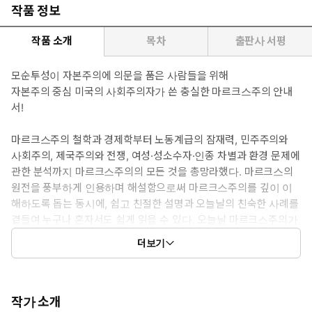
작품 정보
작품 소개
목차
출판사 서평
모순투성이 자본주의에 의문을 품은 사람들을 위해
자본주의 중심 미국의 사회주의자가 쓴 충실한 마르크스주의 안내
서!
마르크스주의 철학과 경제학부터 노동계급의 잠재력, 민주주의와
사회주의, 제국주의와 전쟁, 여성·성소수자·인종 차별과 환경 문제에
관한 분석까지 마르크스주의의 모든 것을 총망라했다. 마르크스의
원전을 풍부하게 인용하며 해설함으로써 마르크스주의를 깊이 이
해하도록 돕는 동시에, 쉽고 친절한 설명과 오늘날의 친숙한 사례를
곁들여 누구나 혼자서도 쉽게 읽을 수 있다. 오늘날 마르크스주의가
유효하고 필요한 이유를 설명하는 훌륭한 입문서다. 2006년 처음
더보기
영어판이 출판된 이래 미국의 독자들 사이에서 입문서로 널리 읽히
며 오랫동안 사랑받았고, 터키·중국·인도 등 여러 나라에서 출판됐
다. 한국어판은 2014년 개정증보판을 번역한 것이다.
작가 소개