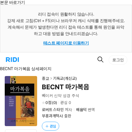
본문 바로가기
인
스
리디 접속이 원활하지 않습니다.
턴
강제 새로 고침(Ctrl + F5)이나 브라우저 캐시 삭제를 진행해주세요.
트
검
계속해서 문제가 발생한다면 리디 접속 테스트를 통해 원인을 파악
색
하고 대응 방법을 안내드리겠습니다.
테스트 페이지로 이동하기
검
리
로그인
색
디
BECNT 마가복음 상세페이지
홈
으
로
종교
기독교(개신교)
이
BECNT 마가복음
동
베이커 신약 성경 주석
0
(
0
)
관심
0
로버트 스타인
저자
배용덕
번역
부흥과개혁사
출판
관심