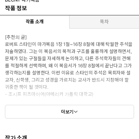
작품 정보
작품 소개
목차
[추천의 글]
로버트 스타인이 마가복음 1장 1절~16장 8절에 대해 탁월한 주석을
저술하였다. 그는 이 복음서의 목적과 구조를 훌륭하게 설명하면서,
문제가 있는 구절들을 자세하게 논의하고, 다른 주석학자들의 견해
를 적절하게 선택하며, 왜 이 복음서가 16장 8절에서 끝난다고 그가
생각하는지를 설명한다. 이런 이유로 스타인의 주석은 목회자와 설
교자, 신학생, 그리고 성경을 가르치는 교사가 반드시 지참해야 할
귀중한 책이 될 것이다.
- 조시프 피츠마이어(아메리카 가톨릭 대학교)
더보기
스타인이 마가복음에 대해 위대한 주석을 썼다. 이 책은 해석학적 통
찰력으로 가득 차 있으면서도 독자들에게 매우 친근하다. 이 책을 읽
는 학자, 목회자, 학생, 그리고 일반 성도들은 스타인이 어려운 문제
작가 소개