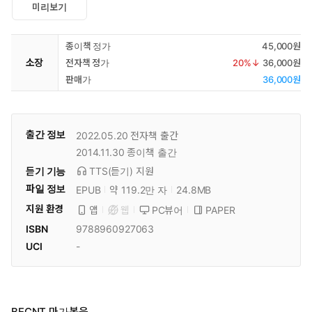
미리보기
종이책 정가
45,000원
소장
전자책 정가
20
%↓
36,000원
판매가
36,000원
출간 정보
2022.05.20
전자책 출간
2014.11.30
종이책 출간
듣기 기능
TTS(듣기)
지원
파일 정보
EPUB
약 119.2만 자
24.8MB
지원 환경
PC뷰어
PAPER
앱
웹
ISBN
9788960927063
UCI
-
BECNT 마가복음