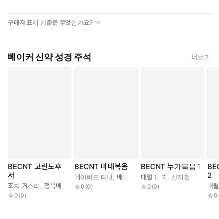
복음서를 통해 가르치려고 했던 것을 알아내는 것이다. 마가는 영감
을 받아 단어들과 내용을 선택함으로 이 의미를 성문화했으며, 그 이
구매자 표시 기준은 무엇인가요?
후로 마가의 최초 청중과 독자들은 마가복음에서 하나님으로부터
비롯된 말씀을 발견했다.
이 주석은 진공 상태에서 기록된 것이 아니라 지난 수세기 동안 우리
베이커 신약 성경 주석
더보기
가 마가복음을 이해하는 일에 진전을 이루는 데 공헌해 왔던 많은 학
자들에게 커다란 빚을 지고 있다. 이 주석도 여러 점에서 이러한 이
해를 덧붙이는 일에 도움이 될 것으로 기대한다. 나는 이 주석을 쓰
는 일에 도움을 주었던 많은 사람들에게 감사드리고자 한다. 이들 중
에 벧엘신학대학원(Bethel Seminary)의 교수 비서인 글로리아 메
츠(Gloria Metz)가 있는데, 그는 20년 동안 나에게 주신 하나님의
선물이었으며, 또한 컴퓨터로 하는 작업에 숨어 있는 많은 힘든 일들
로부터 나의 짐을 덜어 주었다. 대학원 학생인 제임스 해밀턴 주니어
(James M. Hamilton Jr.)는 원고의 여러 부분들을 세밀하게 읽고
서 참고사항들을 검토해 주는 일에 수고했다. 수년 동안 나의 강의
BECNT 고린도후
BECNT 마태복음
BECNT 누가복음 1
BE
서
2
를 들었던 학생들은 마가복음 전체를 공부해 나가면서 나에게 도전
데이비드 터너
,
배용덕
대럴 L. 벅
,
신지철
조지 거스리
,
정옥배
대럴 
0
(
0
)
0
(
0
)
을 주었고 나의 사고를 날카롭게 해 주었다. 지난 35년에 걸쳐 가르
0
(
0
)
0
치는 특권을 부여했던 벧엘 대학교과 벧엘 신학대학원 및 남침례교
신학대학원에 감사드린다. 나와 함께 BECNT 시리즈의 공동 편집자