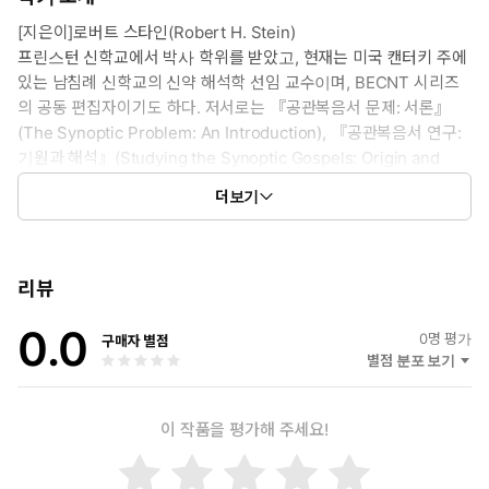
들에 정면으로 부딪쳐서 어떻게 합리적인 해결책들을 제시하고 있는
[지은이]로버트 스타인(Robert H. Stein)
지 알게 될 것이다. 이 주석을 읽음으로써 독자들은 복음서 기자인
프린스턴 신학교에서 박사 학위를 받았고, 현재는 미국 캔터키 주에
마가가 무엇을 말하고자 했으며 마가의 최초 독자들이 마가복음을
있는 남침례 신학교의 신약 해석학 선임 교수이며, BECNT 시리즈
어떻게 이해했을 것인지에 대한 진정한 의미를 얻게 될 것이다. 이
의 공동 편집자이기도 하다. 저서로는 『공관복음서 문제: 서론』
책은 BECNT 시리즈에 탁월한 공헌을 하고 있다.
(The Synoptic Problem: An Introduction), 『공관복음서 연구:
- 크레이그 에반스(아카디아 신학교)
기원과 해석』(Studying the Synoptic Gospels: Origin and
Interpretation), NAC(The New American Commentary) 시리
더보기
즈의 『누가복음』 주석 등 다수가 있다.
[저자 서문]
독자들을 돕기 위해 이 주석에서 따르고 있는 구성 방식은 논의
리뷰
되고 있는 각 단락을 네 부분으로 나누는 것이다. (1) 첫째는, 회
색 음영으로 처리된 부분으로서, 인접 문맥과 확대된 문맥 모두
0.0
0
명 평가
구매자 별점
에서 그 단락이 나오는 문맥을 논의하는 것이다. 마가에 의해 주
별점 분포 보기
어지는 이 문맥은 현재 본문을 이해하는 방법들 및 그 구절이 전
체 복음서 메시지에 어떻게 어울리는지를 제공한다. 마가의 보다
광범위한 단락들(1:1~13, 1:14~3:6, 3:7~6:6a, 6:6b~8:21,
이 작품을 평가해 주세요!
8:22~10:52, 11:1~13:37, 14:1~16:8)도 이들 각 단락의 처음에 논
의된다. (2) 둘째, 설명 단락에 있는 단어들과 문구들을 논의하면서