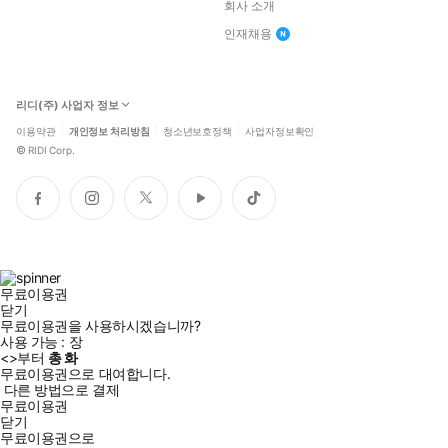
회사 소개
인재채용
리디(주) 사업자 정보
이용약관
개인정보 처리방침
청소년보호정책
사업자정보확인
©
RIDI Corp.
페
인
트
유
틱
이
스
위
튜
톡
스
타
터
브
북
그
램
무료이용권
닫기
무료이용권을 사용하시겠습니까?
사용 가능 :
장
<
>부터
총
화
무료이용권으로 대여합니다.
다른 방법으로 결제
무료이용권
닫기
무료이용권으로