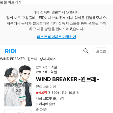
본문 바로가기
인
스
리디 접속이 원활하지 않습니다.
턴
강제 새로 고침(Ctrl + F5)이나 브라우저 캐시 삭제를 진행해주세요.
트
검
계속해서 문제가 발생한다면 리디 접속 테스트를 통해 원인을 파악
색
하고 대응 방법을 안내드리겠습니다.
테스트 페이지로 이동하기
검
리
로그인
색
디
WIND BREAKER -윈브레- 상세페이지
홈
으
로
만화 e북
액션
이
만화 e북
학원
동
WIND BREAKER -윈브레-
윈드 브레이커
4.9
(
5,590
)
관심
19,516
니이 사토루
글, 그림
프레지에
출판
총 24권