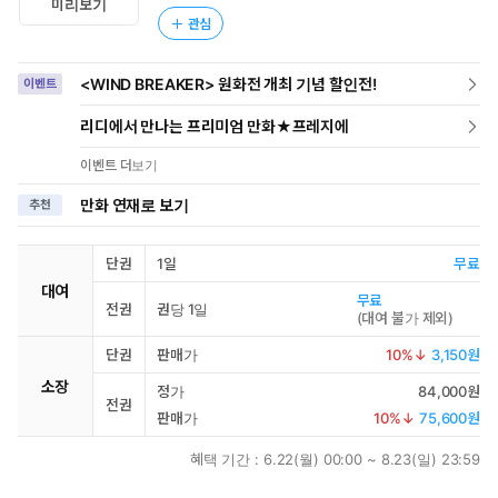
미리보기
관심
<WIND BREAKER> 원화전 개최 기념 할인전!
이벤트
리디에서 만나는 프리미엄 만화★프레지에
이벤트 더보기
만화 연재로 보기
추천
단권
1일
무료
대여
무료
전권
권당 1일
(
대여 불가 제외
)
단권
판매가
10
%↓
3,150원
소장
정가
84,000원
전권
판매가
10
%↓
75,600원
혜택 기간 :
6.22(월) 00:00 ~ 8.23(일) 23:59