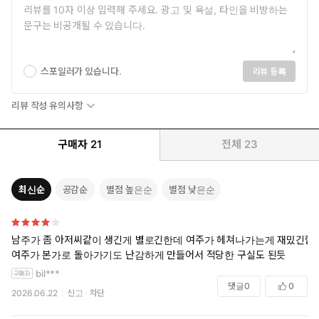
그러나 시집온 그녀를 맞이한 것은 남편의 거부와 굴욕적인 대우뿐.
결국 저택을 뛰쳐나온 그녀는 부모도, 신분도 의지할 수 없는 적
국에서
스포일러가 있습니다.
리뷰 등록
살아남기 위한 길을 스스로 개척해 나가기 시작하는데…….
냉대받는 패전국 영애와 적국 장군 남편이 오해와 거래로 시작하
리뷰 작성 유의사항
는 사랑 이야기!
구매자
21
전체
23
최신순
공감순
별점 높은순
별점 낮은순
남주가 좀 아저씨같이 생긴게 별로긴한데 여주가 헤쳐나가는게 재밌긴함
여주가 본가로 돌아가기도 난감하게 만들어서 적당한 구실도 된듯
bil***
댓글
0
0
2026.06.22
신고
차단