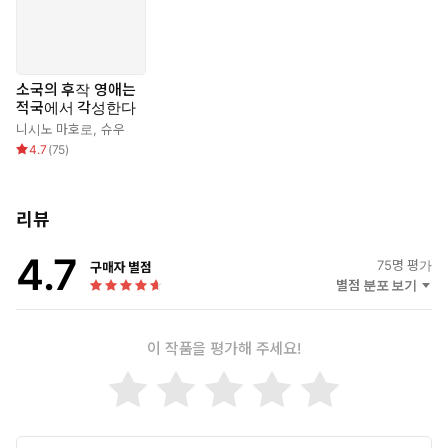
소국의 후작 영애는
적국에서 각성한다
니시노 마호로
,
슈우
4.7
(
75
)
리뷰
4.7
75
명 평가
구매자 별점
별점 분포 보기
이 작품을 평가해 주세요!
풍요로운 소국 재상의 딸로 자란 후작 영애 베르틴.
하지만 결혼을 눈앞에 둔 어느 날,
패전 배상금 대신 적국인 연합국의 대표 세실리오에게 시집을 가
게 된다.