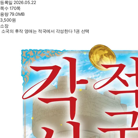
등록일
2026.05.22
쪽수
170쪽
용량
79.0MB
3,500
원
소장
소국의 후작 영애는 적국에서 각성한다 1권 선택