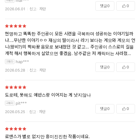
mar***
댓글
0
0
2026.06.01
신고
차단
현명하고 똑똑한 주인공이 모든 시련을 극복하며 성공하는 이야기일까
나....무난한 이야기ㅇㅇ 재상의 딸이라서 라기 보다는 계모와 계모의 언
니(왕비?)의 짝짜꿍 음모로 보내졌던 것 같고... 주인공이 스스로의 길을
개척 해서 행복하게 살았으면 좋겠음. 남주같은 저 캐릭터는 사라졌으면^
^ 로맨스 없이 주인공 성공해서 잘살자
hap***
댓글
0
0
2026.05.28
신고
차단
도로테, 못해도 에반스랑 이어지는 게 낫지않나
pit***
댓글
0
0
2026.05.25
신고
차단
로맨스가 별로 없지만 흥미진진한 작품이네요.