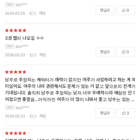
tet***
댓글
0
0
2026.05.25
신고
차단
3권 빨리 나오길 ㅇㅇ
aru***
댓글
0
0
2026.05.23
신고
차단
남주로 추정되는 캐릭터가 매력이 없지만 여주가 사업하려고 하는 게 재
미있어요. 여주의 나라 관련해서도 문제가 있는 거 같고 앞으로의 전개가
기대됩니다. 솔직히 남주로 추정되는 남자 너무 무매력이라 얘랑은 안 이
어졌으면 좋겠음...아직까진 여주가 더 많이 나와서 좋고 남주는 있는 듯
없는 듯한 존재로 냅두고 여주의 원탑물로 갔음 좋겠더
sun***
댓글
0
3
2026.05.23
신고
차단