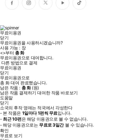
페
인
트
유
틱
이
스
위
튜
톡
스
타
터
브
북
그
램
무료이용권
닫기
무료이용권을 사용하시겠습니까?
사용 가능 :
장
<
>부터
총
화
무료이용권으로 대여합니다.
다른 방법으로 결제
무료이용권
닫기
무료이용권으로
총
화
대여 완료했습니다.
남은 작품 :
총
화
(
원)
남은 작품 결제하기
대여한 작품 바로보기
도움말
닫기
소국의 후작 영애는 적국에서 각성한다
- 본 작품은
1일
마다
1
편씩 무료
입니다.
-
최근
10편
은 해당 이용권으로 볼 수 없습니다.
- 해당 이용권으로는
무료로
3일
간
볼 수 있습니다.
확인
무료로 보기