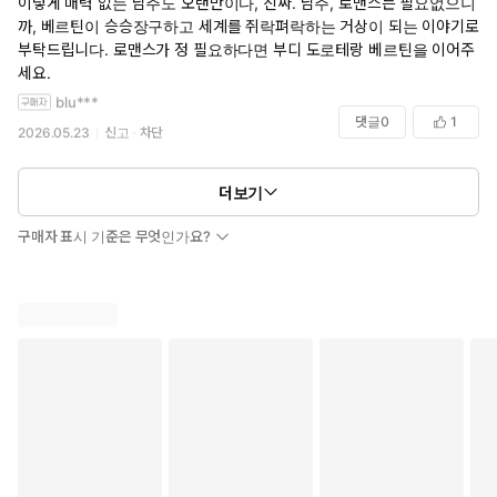
이렇게 매력 없는 남주도 오랜만이다, 진짜. 남주, 로맨스는 필요없으니
까, 베르틴이 승승장구하고 세계를 쥐락펴락하는 거상이 되는 이야기로
부탁드립니다. 로맨스가 정 필요하다면 부디 도로테랑 베르틴을 이어주
세요.
blu***
댓글
0
1
2026.05.23
신고
차단
더보기
구매자 표시 기준은 무엇인가요?