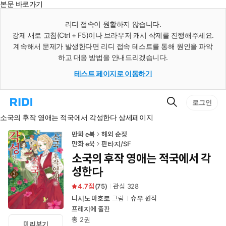
본문 바로가기
인
스
리디 접속이 원활하지 않습니다.
턴
강제 새로 고침(Ctrl + F5)이나 브라우저 캐시 삭제를 진행해주세요.
트
검
계속해서 문제가 발생한다면 리디 접속 테스트를 통해 원인을 파악
색
하고 대응 방법을 안내드리겠습니다.
테스트 페이지로 이동하기
검
리
로그인
색
디
소국의 후작 영애는 적국에서 각성한다 상세페이지
홈
으
로
만화 e북
해외 순정
이
만화 e북
판타지/SF
동
소국의 후작 영애는 적국에서 각
성한다
4.7
(
75
)
관심
328
니시노 마호로
그림
슈우
원작
프레지에
출판
총 2권
미리보기