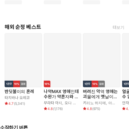
해외 순정 베스트
더보기
반딧불이의 혼례
나약MAX 영애인데
버려진 악역 영애는
얼
수완가 약혼자와 내
괴물에게 옛날이야
수
타치바나 오레코
기를 하고 말았다
기를 들려준다
무라타 아지
,
오다 히로
키리노 하지메
,
아키자와 에데
안자
4.7
(
5,341
)
4.8
(
1,176
)
4.8
(
975
)
4
소장하기 버튼