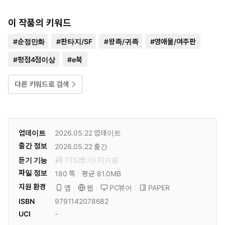
이 작품의 키워드
#
순정만화
#
판타지/SF
#
왕족/귀족
#
영애물/여주판
#
평점4점이상
#
e북
다른 키워드로 검색
업데이트
2026.05.22
업데이트
출간 정보
2026.05.22
출간
듣기 기능
TTS(듣기)
미
지원
파일 정보
180 쪽
평균 81.0MB
지원 환경
PC뷰어
PAPER
앱
웹
ISBN
9791142078682
UCI
-