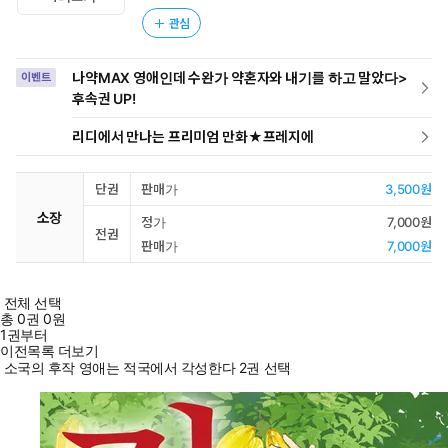
관심
나약MAX 영애인데 수완가 약혼자와 내기를 하고 말았다>
이벤트
후속권 UP!
리디에서 만나는 프리미엄 만화★프레지에
단권
판매가
3,500원
소장
정가
7,000원
전권
판매가
7,000원
전체 선택
총
0
권
0원
1권부터
이전목록 더보기
소국의 후작 영애는 적국에서 각성한다 2권 선택