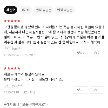
전쟁에서 가장 위험한 논리는 근거 없는 낙관론이며, 가장 위험한
사람은 대책 없는 강경론자다. 전쟁에서는 강경론이 득세한다. 그
최신순
공감순
별점 높은순
별점 낮은순
직전에 작은 승리라도 거두었다면, 신중론을 펴는 사람은 비겁자로
몰리기 십상이다.
진정한 용기는 두려움에서 나온다. 두려움을 모르는 사람은 진정한
고전을 풀어냄에 있어 현대의 사례를 드는 것은 불가피한 측면이 있을 텐
용사가 될 수 없다. 리더는 경박해서 용감해 보이는 사람과 진정한
데, 지금까지 다른 해설서들은 그게 좀 과해서 원전의 뜻을 해쳤었다는 느
투사, 겁이 많아서 신중한 사람과 시야가 넓어서 신중한 사람을 구
낌이 드네요. 이 책은 그런 느낌이 없고 딱 적당하게 적절한 예를 들어 풀
어주신 것 같습니다. 한자 원문이 없는 건 좀 아쉽네요. 어차피 해석하지
별할 줄 알아야 한다. 그래야 이런 참모들이 하는 조언을 받아들여
는 못하지만 한자 원문이 있으면 옛날 성경 번역본 보듯 멋있는 느낌이 있
싸울 때와 싸우지 말아야 할 때를 판단할 수 있다.
fun***
을텐데.
댓글
0
0
몽골군이라고 하면 전투적이고 야성적인 전사를 연상하기 쉽다.
2025.05.14
신고
차단
실제로 칭기즈칸 이전에는 그런 인물이 용사 대접을 받았다 하지
만 칭기즈칸은 전사의 기준을 바꿨다. 칭기즈칸이 가장 꺼린 리
더가 대책 없이 용감하고 무모한 전사였다. 칭기즈칸은 그런 인
새로운 해석과 통찰이 있네요.
물은 아예 전쟁터에서 격리해 말 먹이는 곳으로 쫓아 보냈다. 칭
평타 이상입니다. 사실 이정도면 최상이죠.
기즈칸에게 우수한 장교는 싸울 때와 싸우지 않을 때를 구분하는
yoo***
사람, 공격을 개시할 최적의 타이밍까지 꾹 참고 기다릴 줄 아는
댓글
0
0
사람이었다. 지혜와 인내, 칭기즈칸은 초원의 야만적인 전사의
2025.03.18
신고
차단
이미지와는 어울리지 않을 것 같은 이 두 가지 기준을 철저히 준
수했고, 그의 군대는 세계 최강의 군대가 되었다. — 148쪽
구매자 표시 기준은 무엇인가요?