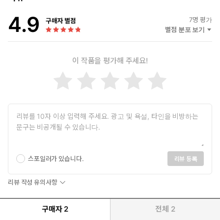
1805년 울름 전투에서 나폴레옹과 맞섰던 오스트리아 사령관 카
를 마크는 나폴레옹의 미스터리로 고민하다가 정신이상이 되어
4.9
7
명 평가
구매자 별점
사망했다는 설이 있다. 나폴레옹의 미스터리란, 나폴레옹군의 불
별점 분포 보기
가사의한 이동 능력이었다. 아니, 출몰이라는 표현이 옳겠다. 그전
까지의 전쟁은 전투 지역에 투입할 군대를 미리 모아놓고 벌이는
것이 정석이었다. 불확실한 지도, 좁은 도로, 뒤처지는 병참 능력과
이 작품을 평가해 주세요!
보병 중심의 군대라는 특성으로 인해 당시의 지휘관들은 전투 예
상 지역에 병력을 모아놓고 전투를 시작했다. 뒤에 숨겨놓은 군대
가 있다고 해도 멀리 떨어트려 놓을 수는 없었다. 이런 뻔한 속임
수를 탐지하기 위해 양측은 서로 기병을 동원해 보병의 하루 이동
범위를 정찰했다. 그 안에 적군이 없다면 이 전장에 있는 군대가
전부라는 의미였다.
그런데 나폴레옹은 이 범주를 넘어서 심하면 수백 킬로미터 밖에 있
는 군단을 서로 다른 경로로 이동시켜, 정해진 시간에 전투지에 도
스포일러가 있습니다.
착하게 했다. 눈앞에 있는 나폴레옹군의 규모만 보고 전투에 돌입한
리뷰 등록
상대는 전투 중에 갑자기 등장하는 프랑스군에 기겁하고 패전하는
일이 다반사였다. 아우스터리츠 전투는 지금의 체코에서 벌어졌는
리뷰 작성 유의사항
데, 다부 원수가 110킬로미터의 거리를 이틀 만에 강행군으로 돌파
해서 전장에 도착했다. — 23-24
구매자
2
전체
2