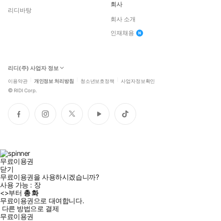
회사
리디바탕
회사 소개
인재채용
리디(주) 사업자 정보
이용약관
개인정보 처리방침
청소년보호정책
사업자정보확인
©
RIDI Corp.
페
인
트
유
틱
이
스
위
튜
톡
스
타
터
브
북
그
램
무료이용권
닫기
무료이용권을 사용하시겠습니까?
사용 가능 :
장
<
>부터
총
화
무료이용권으로 대여합니다.
다른 방법으로 결제
무료이용권