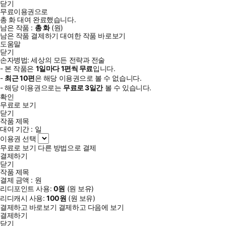
닫기
무료이용권으로
총
화
대여 완료했습니다.
남은 작품 :
총
화
(
원)
남은 작품 결제하기
대여한 작품 바로보기
도움말
닫기
손자병법: 세상의 모든 전략과 전술
- 본 작품은
1일
마다
1
편씩 무료
입니다.
-
최근
10편
은 해당 이용권으로 볼 수 없습니다.
- 해당 이용권으로는
무료로
3일
간
볼 수 있습니다.
확인
무료로 보기
닫기
작품 제목
대여 기간 :
일
이용권 선택
무료로 보기
다른 방법으로 결제
결제하기
닫기
작품 제목
결제 금액 :
원
리디포인트 사용:
0
원
(
원 보유)
리디캐시 사용:
100
원
(
원 보유)
결제하고 바로보기
결제하고 다음에 보기
결제하기
닫기