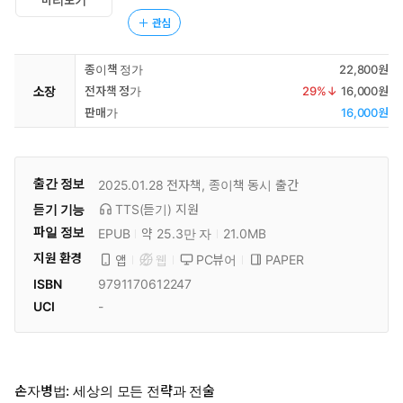
미리보기
관심
종이책 정가
22,800원
소장
전자책 정가
29
%↓
16,000원
판매가
16,000원
출간 정보
2025.01.28
전자책, 종이책 동시 출간
듣기 기능
TTS(듣기)
지원
파일 정보
EPUB
약 25.3만 자
21.0MB
지원 환경
PC뷰어
PAPER
앱
웹
ISBN
9791170612247
UCI
-
손자병법: 세상의 모든 전략과 전술