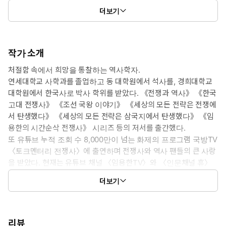
더보기
작가 소개
처절함 속에서 희망을 통찰하는 역사학자.
연세대학교 사학과를 졸업하고 동 대학원에서 석사를, 경희대학교
대학원에서 한국사로 박사 학위를 받았다. 《전쟁과 역사》 《한국
고대 전쟁사》 《조선 국왕 이야기》 《세상의 모든 전략은 전쟁에
서 탄생했다》 《세상의 모든 전략은 삼국지에서 탄생했다》 《임
용한의 시간순삭 전쟁사》 시리즈 등의 저서를 출간했다.
또 유튜브 누적 조회 수 8,000만이 넘는 화제의 프로그램 국방TV
〈토크멘터리 전쟁사〉에 출연하며 전쟁사와 역사 팬들의 큰 사랑
을 받았다. 현재는 유튜브 채널 〈임용한TV〉와 〈인문채널 휴〉
를 운영하고 동아닷컴 칼럼 ‘임용한의 전쟁사’를 연재하고 하고 있
더보기
으며 KJ인문경영연구원 대표로 연구 활동을 지속하고 있다.
실상을 끄집어내는 능력이 전쟁을 승패를 좌우하는 만큼, 그 능력
을 배양하려는 노력 역시 무척이나 중요한 것이어서 한 천재의 사
례를 들어보고자 한다.
리뷰