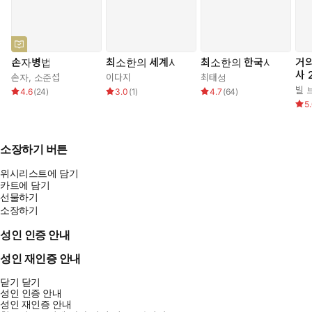
여러 반목하는 집단과 거들먹거리는 귀족 집단의 군대 연합체였
다. 손자는 그런 시대를 살았기에 분열의 위력에 일찍 주목했고,
이를 전술에 적용하게 되었을 것이다.
그러나 분열의 수단으로 속도와 기동을 제시한 것은 놀라운 통찰이
손자병법
최소한의 세계사
최소한의 한국사
거의
다. 당시는 중원에 아직 기병이 등장하지도 않았고, 전차는 활용이
사 
손자
,
소준섭
이다지
최태성
너무 제한적이었다. 기병은 유목민의 전유물이었다. 그런데도 손자
빌 
4.6
(
24
)
3.0
(
1
)
4.7
(
64
)
는 기병전이 가능할 때나 상상할 수 있는 개념인 속도의 전술을 이
5
론으로 전개시켰다. 이런 통찰력이 《손자병법》의 진정한 생명력
이다. — 397-398
소장하기 버튼
위시리스트에 담기
카트에 담기
선물하기
소장하기
성인 인증 안내
성인 재인증 안내
닫기
닫기
성인 인증 안내
성인 재인증 안내