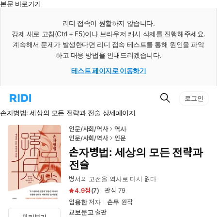
본문 바로가기
인
스
리디 접속이 원활하지 않습니다.
턴
강제 새로 고침(Ctrl + F5)이나 브라우저 캐시 삭제를 진행해주세요.
트
검
계속해서 문제가 발생한다면 리디 접속 테스트를 통해 원인을 파악
색
하고 대응 방법을 안내드리겠습니다.
테스트 페이지로 이동하기
검
리
로그인
색
디
손자병법: 세상의 모든 전략과 전술 상세페이지
홈
으
로
인문/사회/역사
역사
이
인문/사회/역사
인문
동
손자병법: 세상의 모든 전략과
전술
병서의 고전을 역사로 다시 읽다
4.9
(
7
)
관심
79
임용한
저자
손무
원작
교보문고
출판