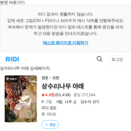
본문 바로가기
인
스
리디 접속이 원활하지 않습니다.
턴
강제 새로 고침(Ctrl + F5)이나 브라우저 캐시 삭제를 진행해주세요.
트
검
계속해서 문제가 발생한다면 리디 접속 테스트를 통해 원인을 파악
색
하고 대응 방법을 안내드리겠습니다.
테스트 페이지로 이동하기
검
리
로그인
색
디
상수리나무 아래 상세페이지
홈
으
로
웹툰
로판
이
상수리나무 아래
동
4.9
(
53,438
)
관심
217,244
P
그림
서말
,
나무
글
김수지
원작
리디
출판
총 162화
관심