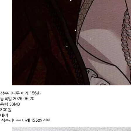
상수리나무 아래 156화
등록일
2026.06.20
용량
33MB
300
원
대여
상수리나무 아래 155화 선택