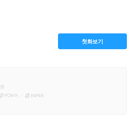
첫화보기
원
PC뷰어
PAPER