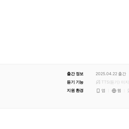
출간 정보
2025.04.22
출간
듣기 기능
TTS(듣기)
미
지
지원 환경
앱
웹