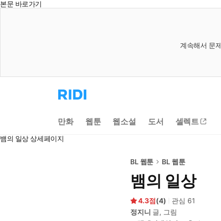
본문 바로가기
계속해서 문제
리
디
홈
으
만화
웹툰
웹소설
도서
셀렉트
로
이
뱀의 일상 상세페이지
동
BL 웹툰
BL 웹툰
뱀의 일상
4.3
(
4
)
관심
61
정지니
글, 그림