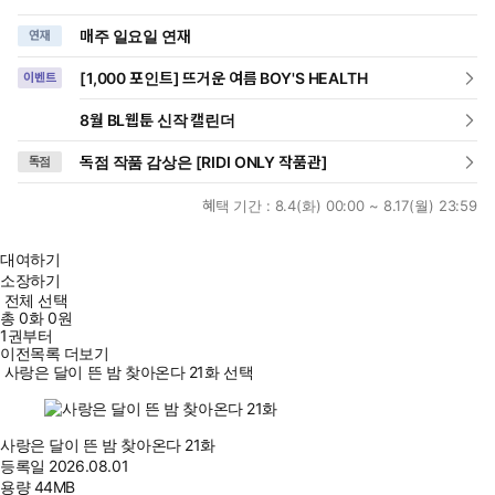
매주 일요일 연재
연재
[1,000 포인트] 뜨거운 여름 BOY'S HEALTH
이벤트
8월 BL웹툰 신작 캘린더
독점 작품 감상은 [RIDI ONLY 작품관]
독점
혜택 기간 :
8.4(화) 00:00 ~ 8.17(월) 23:59
대여하기
소장하기
전체 선택
총
0
화
0원
1권부터
이전목록 더보기
사랑은 달이 뜬 밤 찾아온다 21화 선택
사랑은 달이 뜬 밤 찾아온다 21화
등록일
2026.08.01
용량
44MB