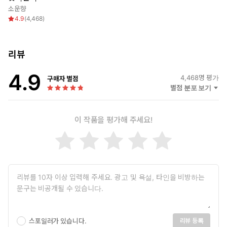
그는 매일 밤마다 프시케에게 접근해보지만
소운향
낮에도 프시케 주변을 맴도는 한 남자가 나타나는데...
4.9
(
4,468
)
리뷰
4.9
4,468
명 평가
구매자 별점
별점 분포 보기
이 작품을 평가해 주세요!
스포일러가 있습니다.
리뷰 등록