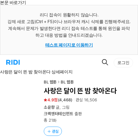
본문 바로가기
인
스
리디 접속이 원활하지 않습니다.
턴
강제 새로 고침(Ctrl + F5)이나 브라우저 캐시 삭제를 진행해주세요.
트
검
계속해서 문제가 발생한다면 리디 접속 테스트를 통해 원인을 파악
색
하고 대응 방법을 안내드리겠습니다.
테스트 페이지로 이동하기
검
리
로그인
색
디
사랑은 달이 뜬 밤 찾아온다 상세페이지
홈
으
로
BL 웹툰
BL 웹툰
이
사랑은 달이 뜬 밤 찾아온다
동
4.9
(
4,468
)
관심
16,506
소운향
글, 그림
크랙엔터테인먼트
출판
총 21화
관심