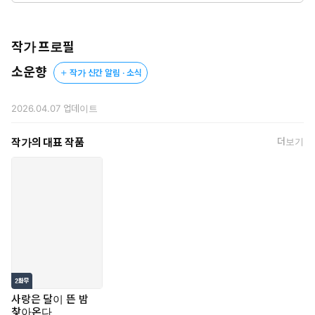
작가 프로필
소운향
작가 신간 알림 · 소식
세상에서 가장 아름다운 인간, '프시케'.
2026.04.07
업데이트
그의 향한 찬사가 결국 신의 자리를 위협하자
아프로디테는 자신의 아들, '에로스'를 시켜
작가의 대표 작품
더보기
프시케를 저주하도록 명령한다.
신의 화살이 그를 향하던 순간,
프시케의 '은밀한 비밀'을 발견하게 된 에로스.
그는 미모에 홀려 화살에 찔리는 실수를 저지르고.
에로스는 금화살의 능력이 자신에게도
영향을 미칠지 호기심이 생긴다.
'내가 부여한 이 사랑은 거짓일까, 진실일까.'
사랑은 달이 뜬 밤
찾아온다