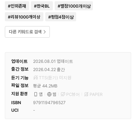
#
인외존재
#
한국BL
#
별점1000개이상
#
리뷰1000개이상
#
평점4점이상
다른 키워드로 검색
업데이트
2026.08.01
업데이트
출간 정보
2026.04.22
출간
듣기 기능
TTS(듣기)
미
지원
파일 정보
평균 44.2MB
지원 환경
PC뷰어
PAPER
앱
웹
ISBN
9791194796527
UCI
-