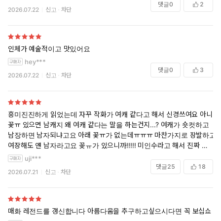
댓글
0
2
2026.07.22
신고
차단
인체가 예술적이고 맛있어요
hey***
댓글
0
3
2026.07.22
신고
차단
흥미진진하게 읽었는데 자꾸 작화가 여캐 같다고 해서 신경쓰여요 아니
꽃ㅠ 있으면 남캐지 왜 여캐 같다는 말을 하는건지...? 여캐가 숏컷하고
남장하면 남자되냐고요 아래 꽃ㅠ가 없는데ㅠㅠㅠ 마찬가지로 장발하고
여장해도 얜 남자라고요 꽂ㅠ가 있으니까!!!!! 미인수라고 해서 진짜 미인
을 가져왔더니 여캐 같대 그래서 보편적인 여캐 속성을 빼면 미인이 아닌
uji***
것 같대 뭔 아수라백작을 원하시는 거냐고요 뜨거운 아이스아메리카노
댓글
25
18
2026.07.21
신고
차단
열림교회 닫힘 같은 소리 하고 있어ㅠㅠㅠㅠㅠ 애초에 미인이 뭔지 걍 미
인슈탈트 붕괴 옴 당신이 골라잡은 미인수 악으로 깡으로 버티세요
매화 레전드를 갱신합니다 아름다움을 추구하고싶으시다면 꼭 보십쇼