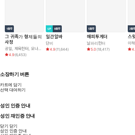
그 귀족가 형제들의
일간알바
해피투게더
스윗
사정
단비
날파리헌터
이하
공일
,
제육헌터
,
모나글로리아
4.9
(
11,644
)
5.0
(
18,417
)
4
4.9
(
6,453
)
소장하기 버튼
카트에 담기
선택 대여하기
성인 인증 안내
성인 재인증 안내
닫기
닫기
성인 인증 안내