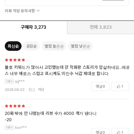
리뷰 작성 유의사항
구매자
3,273
전체
3,823
최신순
공감순
별점 높은순
별점 낮은순
불호 키워드가 많아서 고민했는데 걍 작화랑 스토리가 압살하네요..에로
스 너무 에로스 스럽고 프시케도 미인수 닉값 제대로 합니다
sij***
댓글
0
1
2026.08.02
신고
차단
20화 밖에 안 나왔는데 리뷰 수가 4000 개가 넘다니
-20
tov***
댓글
0
1