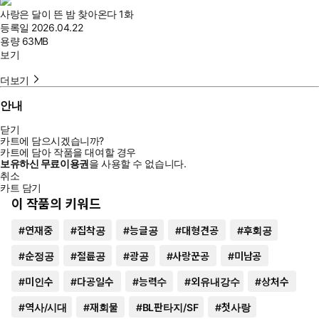
사랑은 달이 뜬 밤 찾아온다 1화
등록일
2026.04.22
용량
63MB
보기
더보기
안내
닫기
카트에 담으시겠습니까?
카트에 담아 작품을 대여할 경우
보유하신 무료이용권
을 사용할 수 없습니다.
취소
카트 담기
이 작품의 키워드
#
연재중
#
집착공
#
능글공
#
대형견공
#
후회공
#
순정공
#
절륜공
#
광공
#
사랑꾼공
#
미남공
#
미인수
#
다공일수
#
능력수
#
외유내강수
#
상처수
#
역사/시대
#
재회물
#
BL판타지/SF
#
첫사랑