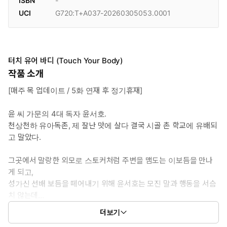
ISBN
-
UCI
G720:T+A037-20260305053.0001
터치 유어 바디 (Touch Your Body)
작품 소개
[매주 목 업데이트 / 5화 연재 후 정기휴재]
윤 씨 가문의 4대 독자 윤서호.
천상천하 유아독존, 제 잘난 맛에 살다 결국 시골 촌 학교에 유배되
고 말았다.
그곳에서 말랑한 외모로 스토커처럼 주변을 맴도는 이보듬을 만나
게 되고,
성가신 선배 보듬을 떼어내기 위해 윤서호는 모진 말과 행동을 서슴
치 않는데…
더보기
“셀카 한 장 찍어줄 테니까, 그거 받고 떨어질래요?”