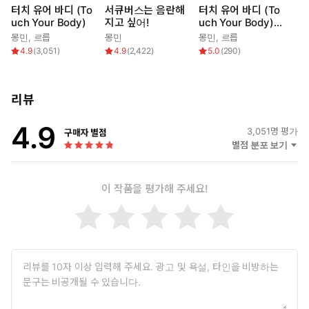
터치 유어 바디 (To
서큐버스는 음란해
터치 유어 바디 (To
uch Your Body)
지고 싶어!
uch Your Body)
(개정판)
몽민
,
르릅
몽민
몽민
,
르릅
4.9
(
3,051
)
4.9
(
2,422
)
5.0
(
290
)
리뷰
4.9
3,051
명 평가
구매자 별점
별점 분포 보기
이 작품을 평가해 주세요!