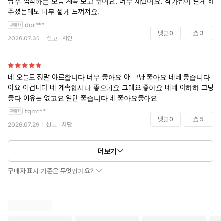
남주 집착하는 모습 계속 보고 싶어요. 너무 재밌어요. 작가님이 길게 해
주셨는데도 너무 짧게 느껴져요.
dor***
댓글
0
3
2026.07.30
신고
차단
네 오늘도 정말 야르합니다 너무 좋아요 아 그냥 좋아요 네네 좋습니다 좋
아요 이겁니다 네 계속합시다 좋으네요 그래요 좋아요 네네 아하하 그냥
좋다 이유는 없고요 일단 좋습니다 네 좋아요좋아요
tqm***
댓글
0
5
2026.07.29
신고
차단
더보기
구매자 표시 기준은 무엇인가요?