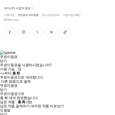
리디(주) 사업자 정보
이용약관
개인정보 처리방침
청소년보호정책
사업자정보확인
©
RIDI Corp.
페
인
트
유
틱
이
스
위
튜
톡
스
타
터
브
북
그
램
무료이용권
닫기
무료이용권을 사용하시겠습니까?
사용 가능 :
장
<
>부터
총
화
무료이용권으로 대여합니다.
다른 방법으로 결제
무료이용권
닫기
무료이용권으로
총
화
대여 완료했습니다.
남은 작품 :
총
화
(
원)
남은 작품 결제하기
대여한 작품 바로보기
도움말
닫기