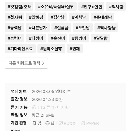
#
엇갈림/오해
#
소유욕/독점욕/질투
#
친구>연인
#
짝사랑
#
첫사랑
#
연하남
#
집착남
#
계략남
#
츤데레남
#
능력남
#
나쁜남자
#
절륜남
#
오만남
#
짝사랑남
#
능력녀
#
다정녀
#
순진녀
#
평범녀
#
달달함
#
기다리면무료
#
원작소설有
#
연재
다른 키워드로 검색
업데이트
2026.08.05
업데이트
출간 정보
2026.04.23
출간
듣기 기능
TTS(듣기)
미
지원
파일 정보
평균 21.6MB
지원 환경
PC뷰어
PAPER
앱
웹