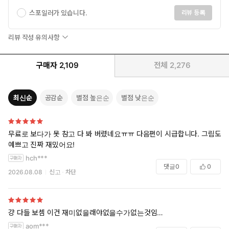
스포일러가 있습니다.
리뷰 등록
리뷰 작성 유의사항
구매자
2,109
전체
2,276
최신순
공감순
별점 높은순
별점 낮은순
무료로 보다가 못 참고 다 봐 버렸네요ㅠㅠ 다음편이 시급합니다. 그림도
예쁘고 진짜 재밌어요!
hch***
댓글
0
0
2026.08.08
신고
차단
걍 다들 보셈 이건 재미없을래야없을수가없는것임…
aom***