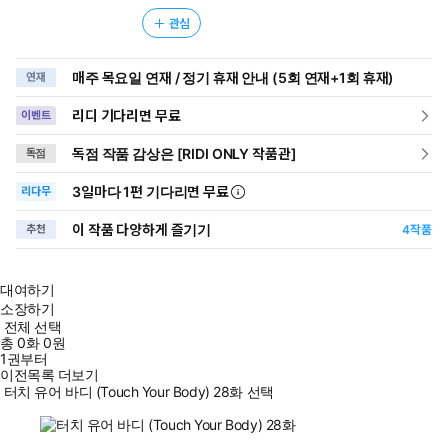
관심
매주 목요일 연재 / 정기 휴재 안내 (5회 연재+1회 휴재)
연재
리디 기다리면 무료
이벤트
독점 작품 감상은 [RIDI ONLY 작품관]
독점
3일
마다
1편 기다리면 무료
리다무
이 작품 다양하게 즐기기
추천
4
작품
대여하기
소장하기
전체 선택
총
0
화
0원
1권부터
이전목록 더보기
터치 유어 바디 (Touch Your Body) 28화 선택