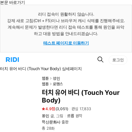
본문 바로가기
인
스
리디 접속이 원활하지 않습니다.
턴
강제 새로 고침(Ctrl + F5)이나 브라우저 캐시 삭제를 진행해주세요.
트
검
계속해서 문제가 발생한다면 리디 접속 테스트를 통해 원인을 파악
색
하고 대응 방법을 안내드리겠습니다.
테스트 페이지로 이동하기
검
리
로그인
색
디
터치 유어 바디 (Touch Your Body) 상세페이지
홈
으
로
웹툰
성인
이
웹툰
로맨스
동
터치 유어 바디 (Touch Your
Body)
4.9
(
3,051
)
관심
17,833
몽민
글, 그림
르릅
원작
학산문화사
출판
총 28화