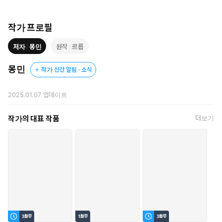
“얼굴 나오는 거? 필요 없는데…”
하. 관심 없는 척해봤자, 원하는 것이 있다는 저 얼굴은 속일 수 없지.
작가 프로필
저자
몽민
원작
르릅
그런데 왜일까. 시간이 지날수록 보듬이 자꾸만 꿈에 나오고 저 맹
한 얼굴을 못 보면 미칠것만 같다.
몽민
작가 신간 알림 · 소식
그래서 고민 끝에, 보듬에게 고백할 기회를 주기로 했다.
“내 스포츠 마사지 대회 모델이 되어줘.”
2025.01.07
업데이트
“전 누구랑도 사귈 마음 없… 선배 지금 나랑 장난해요??”
작가의 대표 작품
더보기
이 하찮은 스토커가 여태껏 내 몸만 원한 거였다고?!
ⓒ몽민(원작:르릅)/학산문화사