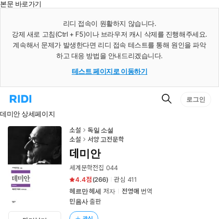
본문 바로가기
인
스
리디 접속이 원활하지 않습니다.
턴
강제 새로 고침(Ctrl + F5)이나 브라우저 캐시 삭제를 진행해주세요.
트
검
계속해서 문제가 발생한다면 리디 접속 테스트를 통해 원인을 파악
색
하고 대응 방법을 안내드리겠습니다.
테스트 페이지로 이동하기
검
리
로그인
색
디
데미안 상세페이지
홈
으
로
소설
독일 소설
이
소설
서양 고전문학
동
데미안
세계문학전집 044
4.4
(
266
)
관심
411
헤르만 헤세
저자
전영애
번역
민음사
출판
관심