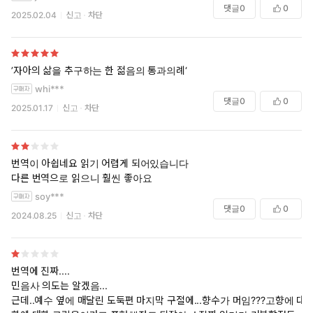
댓글
0
0
2025.02.04
신고
차단
’자아의 삶을 추구하는 한 젊음의 통과의례‘
whi***
댓글
0
0
2025.01.17
신고
차단
번역이 아쉽네요 읽기 어렵게 되어있습니다
다른 번역으로 읽으니 훨씬 좋아요
soy***
댓글
0
0
2024.08.25
신고
차단
번역에 진짜....
민음사 의도는 알겠음...
근데..예수 옆에 매달린 도둑편 마지막 구절에...향수가 머임???고향에 대