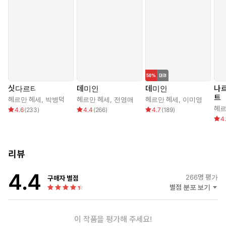
싯다르타
데미안
데미안
나
트
헤르만 헤세
,
박병덕
헤르만 헤세
,
전영애
헤르만 헤세
,
이미영
헤르
4.6
(
233
)
4.4
(
266
)
4.7
(
189
)
4
리뷰
4.4
266
명 평가
구매자 별점
별점 분포 보기
이 작품을 평가해 주세요!