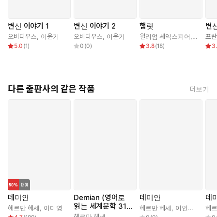
데미안 | 헤르만 헤세, 전영애 저
#데미안 #헤르만헤세 #민음사 #고전문학 #싱클레어 #아프락사스 #독
변신 이야기 1
변신 이야기 2
햄릿
변신
서 #책읽기 #북스타그램
오비디우스
,
이윤기
오비디우스
,
이윤기
윌리엄 셰익스피어
,
최종철
프란
5.0
(
1
)
0
(
0
)
3.8
(
18
)
3
다른 출판사의 같은 작품
더보기
데미안
Demian (영어로
데미안
데
읽는 세계문학 31
헤르만 헤세
,
이미영
헤르만 헤세
,
이인웅
,
신혜선
헤르
9)
헤르만 헤세