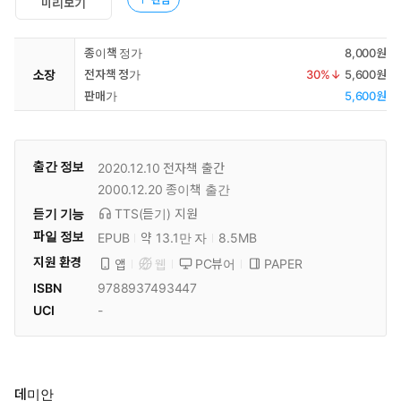
미리보기
종이책 정가
8,000원
소장
전자책 정가
30
%↓
5,600원
판매가
5,600원
출간 정보
2020.12.10
전자책 출간
2000.12.20
종이책 출간
듣기 기능
TTS(듣기)
지원
파일 정보
EPUB
약 13.1만 자
8.5MB
지원 환경
PC뷰어
PAPER
앱
웹
ISBN
9788937493447
UCI
-
데미안