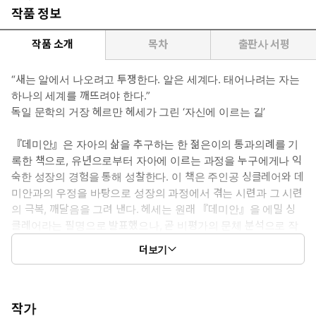
작품 정보
작품 소개
목차
출판사 서평
“새는 알에서 나오려고 투쟁한다. 알은 세계다. 태어나려는 자는
하나의 세계를 깨뜨려야 한다.”
독일 문학의 거장 헤르만 헤세가 그린 ‘자신에 이르는 길’
『데미안』은 자아의 삶을 추구하는 한 젊은이의 통과의례를 기
록한 책으로, 유년으로부터 자아에 이르는 과정을 누구에게나 익
숙한 성장의 경험을 통해 성찰한다. 이 책은 주인공 싱클레어와 데
미안과의 우정을 바탕으로 성장의 과정에서 겪는 시련과 그 시련
의 극복, 깨달음을 그려 낸다. 헤세는 원래 『데미안』을 에밀 싱
클레어라는 필명으로 발표했으나, 곧 비평가의 문체 분석으로 작
가가 헤세라는 것이 드러났다. 이 작품은 헤세 자신에게도 재출발
더보기
을 의미했으며, 소년기의 심리, 엄격한 구도성, 문명 비판, 만물의
근원으로서의 어머니의 관념 등 헤세의 전, 후기 작품 특징이 고루
나타나 있다.
작가