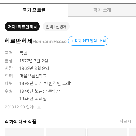
작가 프로필
작가 소개
저자
헤르만 헤세
번역
전영애
헤르만 헤세
Hermann Hesse
작가 신간 알림 · 소식
국적
독일
출생
1877년 7월 2일
사망
1962년 8월 9일
학력
마울브론신학교
데뷔
1899년 시집 '낭만적인 노래'
수상
1946년 노벨상 문학상
1946년 괴테상
2018.12.20
업데이트
작가의 대표 작품
더보기