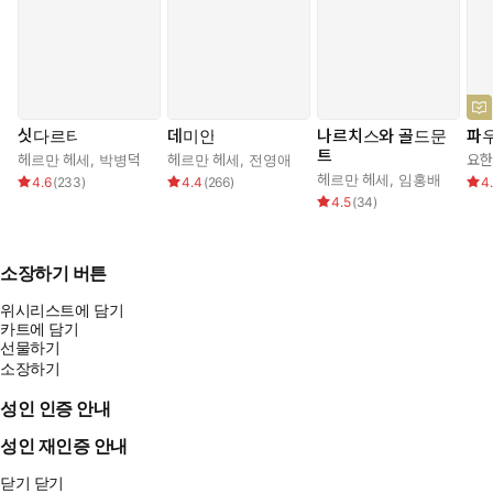
싯다르타
데미안
나르치스와 골드문
파
트
헤르만 헤세
,
박병덕
헤르만 헤세
,
전영애
요한
헤르만 헤세
,
임홍배
4.6
(
233
)
4.4
(
266
)
4
4.5
(
34
)
소장하기 버튼
위시리스트에 담기
카트에 담기
선물하기
소장하기
성인 인증 안내
성인 재인증 안내
닫기
닫기