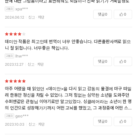
한에 대한 그림움이라고 표현해줘도 되잖아~! 진짜 읽기가 거북할정도
xpa***
댓글
0
0
2024.06.12
신고
차단
데미안 작품은 최고인데 번역이 너무 안좋습니다. 다른출판사꺼로 읽으
니 잘 읽힙니다. 너무좋은 책입니다.
lhw***
댓글
0
0
2023.12.27
신고
차단
아주 어렸을 때 읽었던 <데미안>을 다시 읽고 감동의 물결에 마구 떠밀
려 한동안 정신을 차릴 수 없었다. 그저 힘없는 심약한 소년을 도와주던
수퍼맨같은 큰형님 이야기로만 알고있었다. 싱클레어라는 소년이 한 명
의 인간으로 성장해가기까지 어떤 고뇌를 했었고, 그 과정중에 어떤 스승
들을 만났으며 선과 악, 타자와 자아의 의지를 구별하며 앞으로 나가기 위
geo***
해 어떤 실패와 깨달음을 얻었는지 이제사 들여다볼 수 있었다.
댓글
0
0
2023.10.03
신고
차단
소설의 첫부분, 너무 인상적이었다. 싱클레이의 독백이 아니라 1차세계대