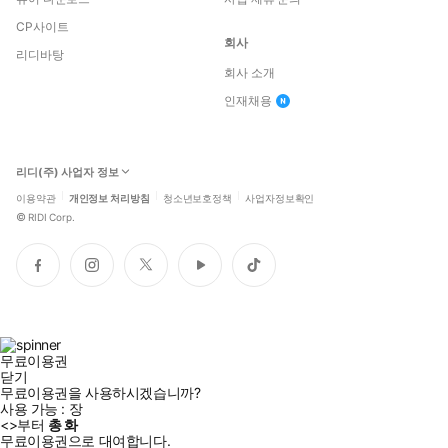
CP사이트
회사
리디바탕
회사 소개
인재채용
리디(주) 사업자 정보
이용약관
개인정보 처리방침
청소년보호정책
사업자정보확인
©
RIDI Corp.
페
인
트
유
틱
이
스
위
튜
톡
스
타
터
브
북
그
램
무료이용권
닫기
무료이용권을 사용하시겠습니까?
사용 가능 :
장
<
>부터
총
화
무료이용권으로 대여합니다.