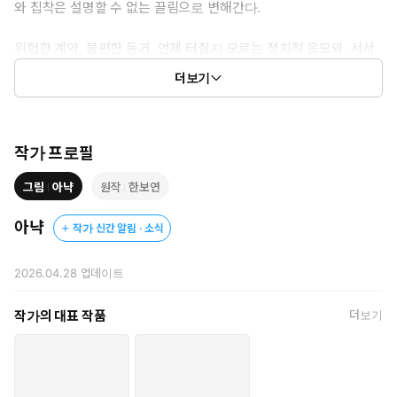
와 집착은 설명할 수 없는 끌림으로 변해간다.
위험한 계약, 불편한 동거. 언제 터질지 모르는 정치적 음모와, 서서
히 번져가는 금지된 감정. 두 사람의 곁에는 또 다른 이의 그림자까
더보기
지 드리워져, 그들의 마음을 더욱 흔든다.
숨겨진 진실에 다가갈수록 더 깊어지는 의문, 그리고 피할 수 없
는 치명적인 매혹.
작가 프로필
‘속죄, 그 잔혹함에 대하여’
그림
아냑
원작
한보연
증오와 사랑, 속죄와 배신이 뒤엉킨 끝에서, 과연 누가 살아남을
것인가.
아냑
작가 신간 알림 · 소식
2026.04.28
업데이트
작가의 대표 작품
더보기