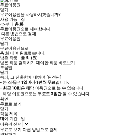
무료이용권
닫기
무료이용권을 사용하시겠습니까?
사용 가능 :
장
<
>부터
총
화
무료이용권으로 대여합니다.
다른 방법으로 결제
무료이용권
닫기
무료이용권으로
총
화
대여 완료했습니다.
남은 작품 :
총
화
(
원)
남은 작품 결제하기
대여한 작품 바로보기
도움말
닫기
속죄, 그 잔혹함에 대하여 [완전판]
- 본 작품은
1일
마다
1
편씩 무료
입니다.
-
최근
10편
은 해당 이용권으로 볼 수 없습니다.
- 해당 이용권으로는
무료로
3일
간
볼 수 있습니다.
확인
무료로 보기
닫기
작품 제목
대여 기간 :
일
이용권 선택
무료로 보기
다른 방법으로 결제
결제하기