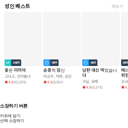
성인 베스트
더보기
꽃은 미끼야
순종적 임신
남편 대신 먹었습니
메리
다
위
고다고
,
건어물녀
마교주
,
차파
,
금단
서닐
,
유채
강
4.9
(
12,975
)
4.9
(
5,551
)
4.9
(
3,315
)
4
소장하기 버튼
카트에 담기
선택 소장하기