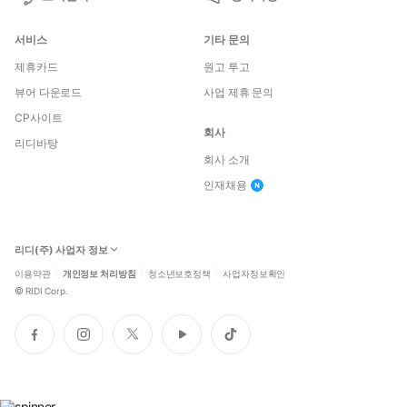
서비스
기타 문의
제휴카드
원고 투고
뷰어 다운로드
사업 제휴 문의
CP사이트
회사
리디바탕
회사 소개
인재채용
리디(주) 사업자 정보
이용약관
개인정보 처리방침
청소년보호정책
사업자정보확인
©
RIDI Corp.
페
인
트
유
틱
이
스
위
튜
톡
스
타
터
브
북
그
램