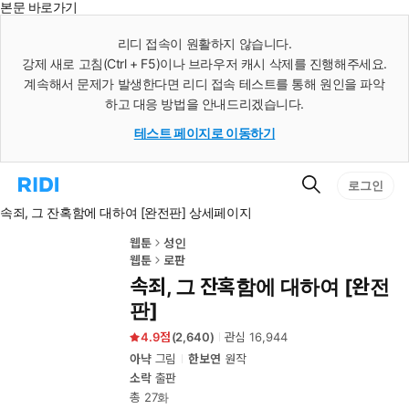
본문 바로가기
인
스
리디 접속이 원활하지 않습니다.
턴
강제 새로 고침(Ctrl + F5)이나 브라우저 캐시 삭제를 진행해주세요.
트
검
계속해서 문제가 발생한다면 리디 접속 테스트를 통해 원인을 파악
색
하고 대응 방법을 안내드리겠습니다.
테스트 페이지로 이동하기
검
리
로그인
색
디
속죄, 그 잔혹함에 대하여 [완전판] 상세페이지
홈
으
로
웹툰
성인
이
웹툰
로판
동
속죄, 그 잔혹함에 대하여 [완전
판]
4.9
(
2,640
)
관심
16,944
아냑
그림
한보연
원작
소락
출판
총 27화