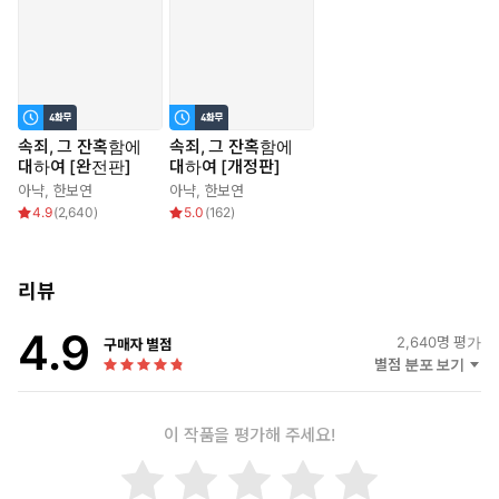
속죄, 그 잔혹함에
속죄, 그 잔혹함에
대하여 [완전판]
대하여 [개정판]
아냑
,
한보연
아냑
,
한보연
4.9
(
2,640
)
5.0
(
162
)
리뷰
4.9
2,640
명 평가
구매자 별점
별점 분포 보기
이 작품을 평가해 주세요!