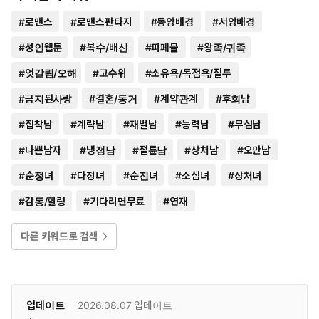
#
로맨스
#
로맨스판타지
#
동양배경
#
서양배경
#
성인웹툰
#
복수/배신
#
피폐물
#
왕족/귀족
#
엇갈림/오해
#
고수위
#
소유욕/독점욕/질투
#
금지된사랑
#
결혼/동거
#
계약관계
#
후회남
#
집착남
#
계략남
#
재벌남
#
능력남
#
무심남
#
나쁜남자
#
냉정남
#
절륜남
#
상처남
#
오만남
#
순정녀
#
다정녀
#
순진녀
#
소심녀
#
상처녀
#
감동/힐링
#
기다리면무료
#
연재
다른 키워드로 검색
업데이트
2026.08.07
업데이트