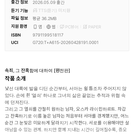
출간 정보
2026.05.09
출간
듣기 기능
TTS(듣기)
미
지원
파일 정보
평균 36.2MB
지원 환경
PC뷰어
PAPER
앱
웹
ISBN
9791199518117
UCI
G720:T+A615-20260428191.0001
속죄, 그 잔혹함에 대하여 [완전판]
작품 소개
낯선 대륙에 발을 디딘 순간부터, 서아는 쉴 틈조차 주어지지 않
았다. 손에 쥔 ‘열쇠’ 하나로 그녀의 삶은 끝없는 추적과 위협 속
에 던져진다.
그리고 그 열쇠를 간절히 원하는 남자, 오스카 라이힌하르트. 차갑
고 잔혹하기로 이름 높은 남자는 처음부터 서아를 경계했지만, 어느
순간 그 눈빛은 미묘하게 달라지기 시작한다. 서로를 이용해야만 살
아남을 수 있는 관계. 하지만 함께 지내는 시간이 길어질수록, 증오