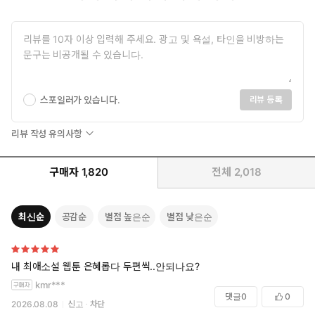
스포일러가 있습니다.
리뷰 등록
리뷰 작성 유의사항
구매자
1,820
전체
2,018
최신순
공감순
별점 높은순
별점 낮은순
내 최애소설 웹툰 은혜롭다 두편씩..안되나요?
kmr***
댓글
0
0
2026.08.08
신고
차단