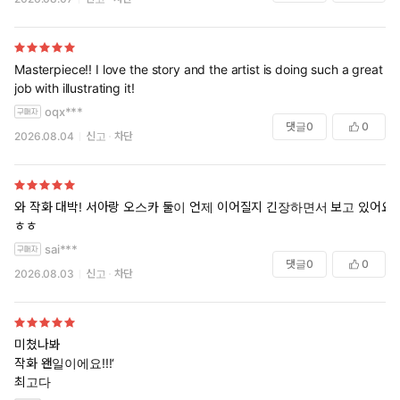
Masterpiece!! I love the story and the artist is doing such a great
job with illustrating it!
oqx***
댓글
0
0
2026.08.04
신고
차단
와 작화 대박! 서아랑 오스카 둘이 언제 이어질지 긴장하면서 보고 있어요
ㅎㅎ
sai***
댓글
0
0
2026.08.03
신고
차단
미쳤나봐
작화 왠일이에요!!!‘
최고다