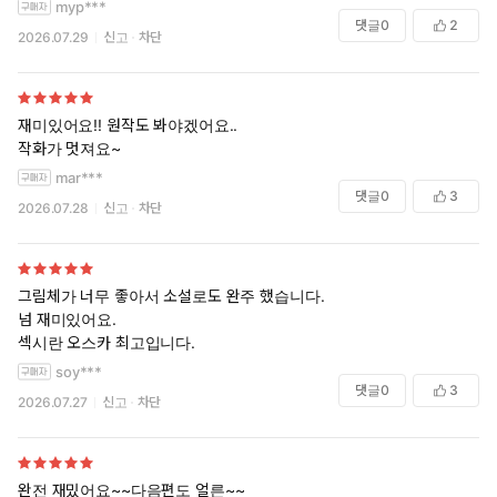
myp***
댓글
0
2
2026.07.29
신고
차단
재미있어요!! 원작도 봐야겠어요..
작화가 멋져요~
mar***
댓글
0
3
2026.07.28
신고
차단
그림체가 너무 좋아서 소설로도 완주 했습니다.
넘 재미있어요.
섹시란 오스카 최고입니다.
soy***
댓글
0
3
2026.07.27
신고
차단
완전 재밌어요~~다음편도 얼른~~