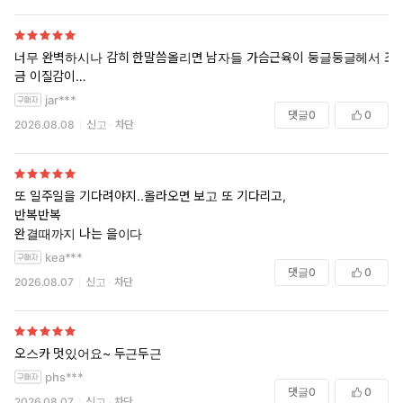
너무 완벽하시나 감히 한말씀올리면 남자들 가슴근육이 둥글둥글헤서 조
금 이질감이…
jar***
댓글
0
0
2026.08.08
신고
차단
또 일주일을 기다려야지..올라오면 보고 또 기다리고,
반복반복
완결때까지 나는 을이다
kea***
댓글
0
0
2026.08.07
신고
차단
오스카 멋있어요~ 두근두근
phs***
댓글
0
0
2026.08.07
신고
차단