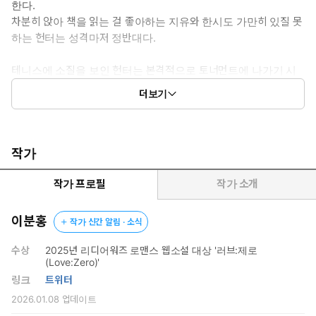
한다.
지유 파커, 너 방금 십만 달러에 나한테 널 팔았어.
차분히 앉아 책을 읽는 걸 좋아하는 지유와 한시도 가만히 있질 못
하는 헌터는 성격마저 정반대다.
테니스에 소질을 보인 헌터는 본격적으로 토너먼트에 나가기 시
작하고, 지유가 참석한 경기마다 우승을 한다. 그러자 헌터는 지
더보기
유를 자신의 우승 징크스라고 믿게 된다. 경기 때마다 와 달라고
조르는 헌터가 귀찮아진 지유는 작은 거짓말을 한다.
[저명한 심리학자가 쓴 책에서 읽었는데, 누군가의 존재를 느끼기
작가
위해 그 존재가 꼭 물리적으로 함께 있을 필요는 없대.]
[그게 무슨 헛소리야.]
작가 프로필
작가 소개
[손 내밀어 봐. 간지러워도 좀 참아.]
이분홍
작가 신간 알림 · 소식
사실은 분리불안을 느끼는 아이들을 위한 그림 동화책에서 본 방법
이었다.
수상
2025년 리디어워즈 로맨스 웹소설 대상 '러브:제로
(Love:Zero)'
헌터의 손바닥에 제 이름을 쓰고, 키스하는 척 0.1초쯤 입술을 살
링크
트위터
짝 댔을 뿐인데 헌터는 다음날 토너먼트 우승 트로피를 들고 돌
아왔다.
2026.01.08
업데이트