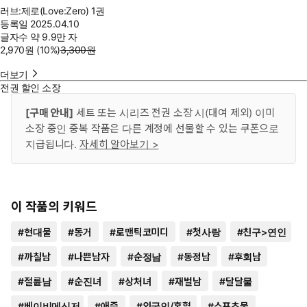
러브:제로(Love:Zero) 1권
등록일
2025.04.10
글자수
약 9.9만 자
2,970
원
(10%
)
3,300
원
더보기
전권 할인 소장
[구매 안내]
세트 또는 시리즈 전권 소장 시(대여 제외) 이미
소장 중인 중복 작품은 다른 계정에 선물할 수 있는 쿠폰으로
지급됩니다.
자세히 알아보기 >
이 작품의 키워드
#
현대물
#
동거
#
로맨틱코미디
#
첫사랑
#
친구>연인
#
까칠남
#
나쁜남자
#
순정남
#
동정남
#
후회남
#
절륜남
#
순진녀
#
상처녀
#
재벌남
#
달달물
#
베이비메신저
#
애증
#
외국인/혼혈
#
스포츠물