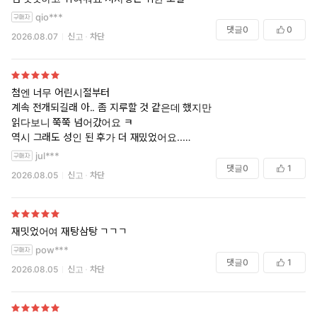
qio***
댓글
0
0
2026.08.07
신고
차단
첨엔 너무 어린시절부터
계속 전개되길래 아.. 좀 지루할 것 같은데 했지만
읽다보니 쭉쭉 넘어갔어요 ㅋ
역시 그래도 성인 된 후가 더 재밌었어요..
우리나라와 다른 학교생활과 용어가 새롭기도하고 어려운듯도 하지만 그
jul***
래도 필력이 좋으셔서 그런가 지루하지않있습니다.
댓글
0
1
2026.08.05
신고
차단
결국 1권먼저 보고 결정해야지 한게 쭈욱 쉬지않고 외전까지 몰입하게 되
었네요, 헌터시점 조금 더 길었어도 좋았을듯 ㅋ
재밋었어여 재탕삼탕 ㄱㄱㄱ
pow***
댓글
0
1
2026.08.05
신고
차단