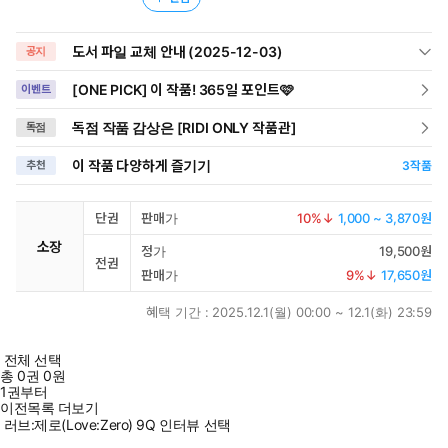
도서 파일 교체 안내 (2025-12-03)
공지
[ONE PICK] 이 작품! 365일 포인트🩷
이벤트
독점 작품 감상은 [RIDI ONLY 작품관]
독점
이 작품 다양하게 즐기기
추천
3
작품
단권
판매가
10
%↓
1,000 ~ 3,870원
소장
정가
19,500원
전권
판매가
9
%↓
17,650원
혜택 기간 :
2025.12.1(월) 00:00 ~ 12.1(화) 23:59
전체 선택
총
0
권
0원
1권부터
이전목록 더보기
러브:제로(Love:Zero) 9Q 인터뷰 선택