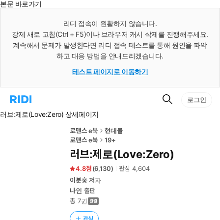
본문 바로가기
인
스
리디 접속이 원활하지 않습니다.
턴
강제 새로 고침(Ctrl + F5)이나 브라우저 캐시 삭제를 진행해주세요.
트
검
계속해서 문제가 발생한다면 리디 접속 테스트를 통해 원인을 파악
색
하고 대응 방법을 안내드리겠습니다.
테스트 페이지로 이동하기
검
리
로그인
색
디
러브:제로(Love:Zero) 상세페이지
홈
으
로
로맨스 e북
현대물
이
로맨스 e북
19+
동
러브:제로(Love:Zero)
4.8
(
6,130
)
관심
4,604
이분홍
저자
나인
출판
총 7권
관심