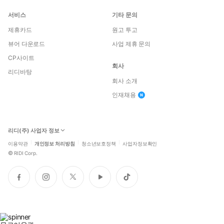
서비스
기타 문의
제휴카드
원고 투고
뷰어 다운로드
사업 제휴 문의
CP사이트
회사
리디바탕
회사 소개
인재채용
리디(주) 사업자 정보
이용약관
개인정보 처리방침
청소년보호정책
사업자정보확인
©
RIDI Corp.
페
인
트
유
틱
이
스
위
튜
톡
스
타
터
브
북
그
램