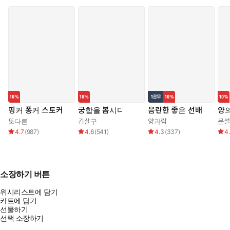
핑커 퐁커 스토커
궁합을 봅시다
음란한 좋은 선배
양의
또다른
김살구
양과람
문설
4.7
(
987
)
4.6
(
541
)
4.3
(
337
)
4
소장하기 버튼
위시리스트에 담기
카트에 담기
선물하기
선택 소장하기