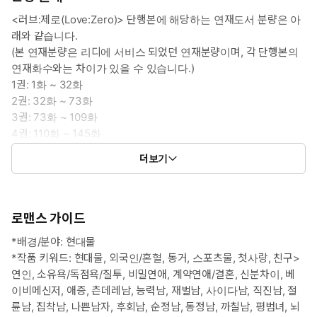
<러브:제로(Love:Zero)> 단행본에 해당하는 연재도서 분량은 아
래와 같습니다.
(본 연재분량은 리디에 서비스 되었던 연재분량이며, 각 단행본의
연재화수와는 차이가 있을 수 있습니다.)
1권: 1화 ~ 32화
2권: 32화 ~ 73화
3권: 73화 ~ 109화
4권: 110화 ~ 145화
(외전): (외전) 1화 ~ 23화
더보기
6권: (특별외전) 1화 ~ 10화
로맨스 가이드
*배경/분야: 현대물
*작품 키워드: 현대물, 외국인/혼혈, 동거, 스포츠물, 첫사랑, 친구>
연인, 소유욕/독점욕/질투, 비밀연애, 계약연애/결혼, 신분차이, 베
이비메신저, 애증, 츤데레남, 능력남, 재벌남, 사이다남, 직진남, 절
륜남, 집착남, 나쁜남자, 후회남, 순정남, 동정남, 까칠남, 평범녀, 뇌