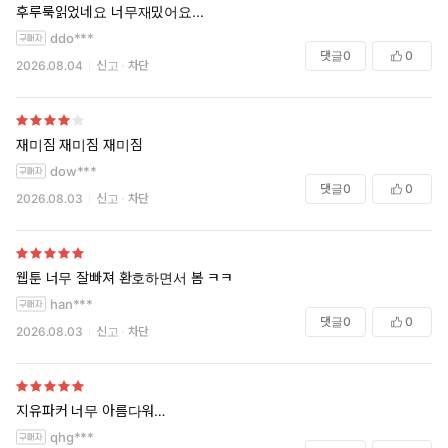
후루룩읽었네요 너무재밌어요...
ddo***
댓글
0
0
2026.08.04
신고
차단
재미짐 재미짐 재미짐
dow***
댓글
0
0
2026.08.03
신고
차단
웹툰 너무 잘빠져 환호하면서 봄 ㅋㅋ
han***
댓글
0
0
2026.08.03
신고
차단
지유파커 너무 아름다워…
qhg***