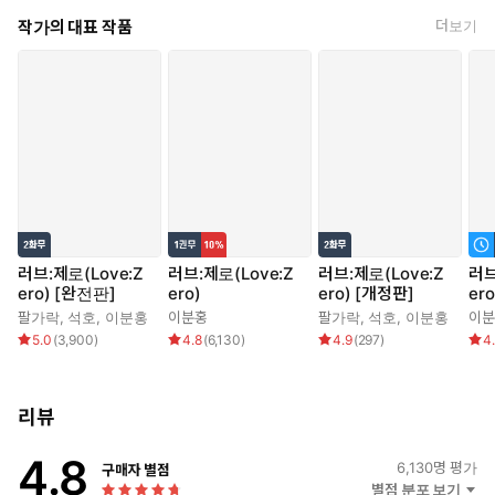
그런 두 사람에게도 질풍노도의 시기가 찾아왔다.
작가의 대표 작품
더보기
[저기, 그냥 혹시나 해서 물어보는 건데….]
[뭔데, 빨리 말해.]
[너, 나 좋아해?]
[내가? 너를? 미쳤어?]
그러던 중, 지유에게 비극이 닥친다. 갈 곳이 없는 그녀를 해밀턴 가
에서 거두지만, 지유는 헌터의 친구가 아닌 사용인으로 전락하고
만다.
러브:제로(Love:Z
러브:제로(Love:Z
러브:제로(Love:Z
러브
ero) [완전판]
ero)
ero) [개정판]
ero
살아남기 위해 헌터를 이용하는 지유, 그리고 징크스 때문에 지
팔가락
,
석호
,
이분홍
이분홍
팔가락
,
석호
,
이분홍
이분
유를 이용하는 헌터.
5.0
(
3,900
)
4.8
(
6,130
)
4.9
(
297
)
4
테니스 경기에서 “러브”는 제로를 뜻한다. 러브 게임은 한쪽 선수
의 포인트가 제로인 게임이다.
리뷰
애증으로 얽히고설킨 관계 속에서, 서로를 마주 보며 네트를 사이
에 둔 두 사람이 주고받는 러브 게임.
4.8
6,130
명 평가
구매자 별점
그 게임의 승자는 과연 누구일까?
별점 분포 보기