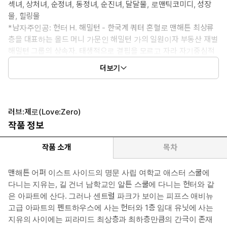
섹녀, 상처녀, 순정녀, 동정녀, 순진녀, 달달물, 로맨틱코미디, 성장
물, 힐링물
*남자주인공: 헌터 H. 해밀턴 - 한국계 쿼터 혼혈로 맨해튼 최상류
층을 대표하는 올드 머니 가문인 해밀턴 가의 일원이자 부동산 재벌
해밀턴 그룹의 상속자. 태생적으로 결핍을 모르고 자라 자기중심적
이고 오만하며, 주목받는 데 익숙한 성격이다. 어린 시절부터 테니
더보기
스에 뛰어난 재능을 보였다. 과거의 경험으로 인해 지유를 우승 징
크스처럼 여긴다. 테니스는 노력한 만큼의 결과로 보상을 받는데,
지유는 뜻대로 되지 않아 애가 탄다. 특히 그녀가 자신에게는 보여
주지 않는 보조개를 만개하며 다른 사람을 향해 웃는 모습을 볼 때
러브:제로(Love:Zero)
면, 그 작은 세상을 통째로 부숴버리고 싶은 충동에 휩싸인다.
작품 정보
*여자주인공: 올리비아 지유 파커 - 미국인 아버지와 한국인 어머니
사이에서 태어난 혼혈. 야망 있는 엄마가 무리를 해서 사립학교에
작품 소개
목차
보냈다. 평소에는 도도하고 새침해 보이지만, 웃을 때 보조개가 예
쁘게 들어가면서 전혀 다른 인상을 준다. 여리고 내성적이며 수줍음
맨해튼 어퍼 이스트 사이드의 명문 사립 여학교 애스터 스쿨에
을 많이 타는 성격으로, 현실이 버겁게 느껴질 땐 책 속으로 파고들
다니는 지유는, 길 건너 남학교인 알튼 스쿨에 다니는 헌터와 같
곤 한다. 헌터와는 같은 아파트에 살면서 함께 자란다. 하루아침에
은 아파트에 산다. 그러나 센트럴 파크가 보이는 피프스 애비뉴
나락으로 떨어진 뒤 생존을 위해 헌터의 징크스를 이용한다.
고급 아파트의 펜트하우스에 사는 헌터와 1층 임대 유닛에 사는
*이럴 때 보세요: 알콩달콩한 사랑이야기에 푹 빠지고 싶을 때
지유의 사이에는 피라미드 최상층과 최하층만큼의 간극이 존재
*공감 글귀: