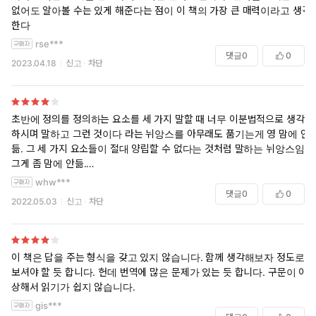
원리를 찾는 것이 매우 중요하다. 또한 다양한 사람들의 입장과 관
필요성이 많이 거론되었음을 알 수 있다.
없어도 알아볼 수는 있게 해준다는 점이 이 책의 가장 큰 매력이라고 생각
점의 차이를 깨달을 필요가 있다. 이 책에 등장하는 아리스토텔레
한다
오바마는 민주주의가 중우정치로 변질될 것을 우려하지 말고, 민주주의
스, 칸트, 밀, 롤스와 같은 사상가들이 이야기한 정의를 둘러싼 원칙
rse***
의 가능성과 본질을 믿고 끝까지 참여하고 시민으로서의 권리를 행사하
은 우리의 철학적 기반을 다지는 좋은 재료가 된다. 이 책의 진정한
댓글
0
0
2023.04.18
신고
차단
라고 당부하며 임기를 마쳤다. 키***튼과 린다랩스틱 또한 역사를 배움으
목적은 독자들로 하여금 정의에 대한 자신의 견해를 정립하고 비판
로써 공동체에 대한 소속감과 함께 시민성을 함양하고 다원적인 사회 참
적으로 검토하도록 만들어, 자신이 무엇을 왜 그렇게 생각하는지 알
여에 보다 적극적으로 나설 수 있다고 했다. 마이클 샌델은 공리주의와 자
도록 하는 데 있다.
유주의의 한계를 지적하며 사회적 문제에 대한 만능철학은 존재하지 않
저자는 여기에 그치지 않는다. 정치 철학이란 세상을 올바르게 살
초반에 정의를 정의하는 요소를 세 가지 말할 때 너무 이분법적으로 생각
으며, 상황에 따라 공동체가 함께 숙고하며 판단하는 것이 더 타당하다는
아가기 위한 투쟁이다. 정의를 둘러싼 논쟁은 수 없이 되풀이되며,
하시며 말하고 그런 것이다 라는 뉘앙스를 아무래도 품기는게 영 맘에 안
것을 강조한다.
듦. 그 세 가지 요소들이 절대 양립할 수 없다는 것처럼 말하는 뉘앙스임.
우리의 판단과 원칙 사이에서 접점을 찾고 편견의 타래에 머물지
그게 좀 맘에 안듦.
않기 위해 여럿이 함께 대화에 참여하라고 촉구한다. 저자는 “행
오늘날 정치갈등, 빈부갈등, 남녀갈등, 세대갈등 등으로 커뮤니티에서 온
예를 들면 읽어보면 분명 자유를 선택하면 미덕을 선택할 수 없다는 듯이
동의 세계에서 이성의 영역으로, 다시 이성의 영역에서 행동의
whw***
갖 비방이 난무하며 사회분열이 극에 달한 우리나라에는 마이클 샌델의
계속 얘기함.
댓글
0
0
세계로 마음을 돌리는 것이 바로 도덕적 사고의 근간을 형성한
자유적 공동체주의가 그 어느때보다도 필요해보인다. 하지만 미국도 트
2022.05.03
신고
차단
그런식의 말이 많아서 그런 것이다 라는 정보를 전달하려는 것 같아 기대
럼프가 재당선될 것이 유력한 현 상황에서는 인플레이션으로 인한 경제
다”고 강조한다. 저자는 정의란 일부 사상가들이나 정치가들의
치 이하임.
침체가 가장 심각한 이슈이며 철학과 인문학은 결국 시민들에게 ‘빵’을 먹
전유물이 아니라고 말한다. 하버드 대학교에서 강의를 듣는 학생
여줄 수 없다는 점에서 차순위로 밀릴 수 밖에 없는 안타까운 사회의 모습
들도, 이 책을 읽는 독자들도 위대한 사상가들과 어깨를 나란히
그치만 생각을 많이 할 수 있게 하는 책이라는 점에서 4점 헷
을 보여주고 있다.
이 책은 답을 주는 형식을 갖고 있지 않습니다. 함께 생각해보자 정도로
하며 자신의 논리를 펼쳐나갈 수 있음을 보여준다. 마이클 샌델 역
보셔야 할 듯 합니다. 헌데 번역에 많은 문제가 있는 듯 합니다. 구문이 이
시 롤스의 정의 이론의 장단점을 지적하고 보완하며 새로운 대안
상해서 읽기가 쉽지 않습니다.
을 탐구하는 철학자다. 자유적 공동체주의 입장에서 롤스의 장점
gis***
을 수용하면서도, 롤스의 자유주의의 한계를 넘어서는 입장을 체