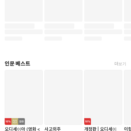
인문 베스트
더보기
오디세이아 (영화 <
사고외주
개정판 | 오디세이
이