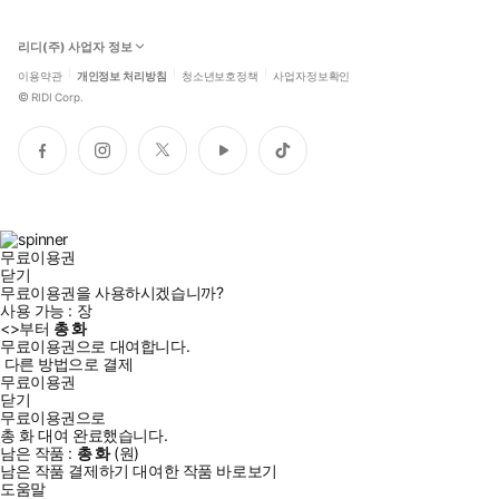
리디(주) 사업자 정보
이용약관
개인정보 처리방침
청소년보호정책
사업자정보확인
©
RIDI Corp.
페
인
트
유
틱
이
스
위
튜
톡
스
타
터
브
북
그
램
무료이용권
닫기
무료이용권을 사용하시겠습니까?
사용 가능 :
장
<
>부터
총
화
무료이용권으로 대여합니다.
다른 방법으로 결제
무료이용권
닫기
무료이용권으로
총
화
대여 완료했습니다.
남은 작품 :
총
화
(
원)
남은 작품 결제하기
대여한 작품 바로보기
도움말