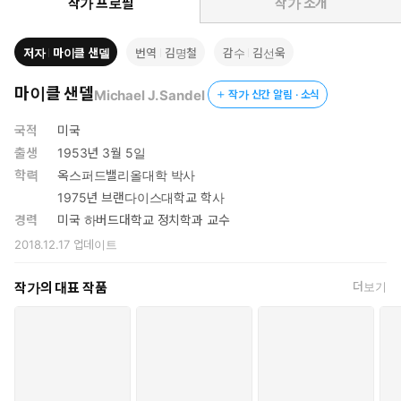
에 대해 옳고 그름의 논쟁이 불붙은 2014년 대한민국 사회에 또다
작가 프로필
작가 소개
시 정의 열풍이 불고 있다. 불평등의 원인으로 시장만능주의가 지
목되고 있으며, 혹자는 부자에게 세금을 거둬 가난한 사람을 도와
저자
마이클 샌델
번역
김명철
감수
김선욱
야 공정하다고 주장한다. 하지만 개인이 노력해 번 돈을 세금으로
빼앗는 행위는 공정하지 못하다고 생각하는 사람도 있다. 무엇이
마이클 샌델
Michael J. Sandel
작가 신간 알림 · 소식
과연 옳은 판단인가?
경제 불평등과 공공성의 상실 같은 문제들이 한국 사회를 위협하고
국적
미국
있는 지금이야말로 민주주의 사회의 정의를 실천하기 위한 도덕성
출생
1953년 3월 5일
이 무엇인지 알아보고, 나아가 사회 문제를 극복할 수 있는 올바른
학력
옥스퍼드밸리올대학 박사
대안을 살펴볼 때다. 정치 철학의 역사 속에서도 벤담, 칸트, 롤스와
1975년 브랜다이스대학교 학사
같은 사상가들이 당대의 문제와 씨름하며 대안을 모색했으며 그들
경력
미국 하버드대학교 정치학과 교수
의 이론을 통해 오늘을 되돌아볼 수 있다. 하버드 대학교 마이클 샌
2018.12.17
업데이트
델 교수는 구제 금융, 모병제, 대리 출산, 외주 임신, 동성 결혼, 이민
법 개혁, 과거사 공개 사과와 같은 현실 문제를 비롯해 경로를 이탈
작가의 대표 작품
더보기
한 전차, 고통의 대가를 계량하는 시험과 같은 사고 실험을 토론 주
제로 삼아 독자들이 위대한 사상가들과 어깨를 나란히 하고 우리
사회의 ‘정의’란 무엇인지 고민하도록 안내한다. 그는 “논쟁이야말
로 건강한 사회의 상징”이라고 확신한다.
이 책의 저자 마이클 샌델은 자본주의, 행복, 평등, 자유, 미덕과 같은
주제로 이 시대 도덕과 정의는 무엇인지 탐구했다. 정치 철학가인 마