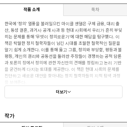
작품 소개
목차
한국에 ‘정의’ 열풍을 불러일으킨 마이클 샌델은 구제 금융, 대리 출
산, 동성 결혼, 과거사 공개 사과 등 현대 사회에서 우리가 흔히 부딪
히는 문제를 통해 ‘무엇이 정의로운가’에 대한 해답을 탐구했다. 이
책은 탁월한 정치 철학자들이 남긴 시대를 초월한 철학적인 질문을
알기 쉽게 소개한다. 이를 통해 옳고 그름, 정의와 부당함, 평등과 불
평등, 개인의 권리와 공동선을 둘러싼 주장들이 경쟁하는 공적 담론
과 토론의 장에서 정의에 관한 자신만의 견해를 정립하고 논리 기반
을 굳건하게 다지는 토대를 제공한다. 이 책은 현대 사회의 문제를
진단하고 새로운 대안을 찾아내는 정치 철학자들의 지적 탐색 과정
을 보여준다.
더보기
정의를 둘러싼 위대한 철학자들과의 대화
글로벌 금융 위기 이후 억만장자 수가 두 배 이상 늘었고, 가장 부
유한 85명이 인류 재산의 절반을 차지하고 있다는 기사가 나왔
작가
다. 극에 달한 경제 불평등 해소를 위한 ‘자본세’라는 급진적 대안