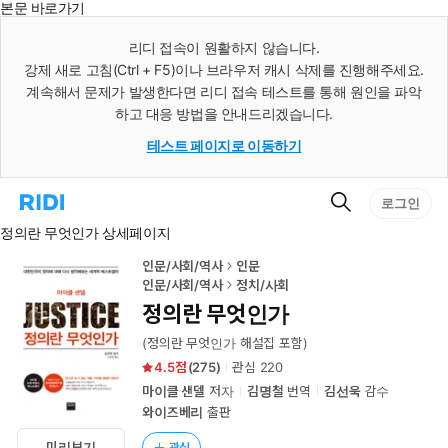
본문 바로가기
인
스
리디 접속이 원활하지 않습니다.
턴
강제 새로 고침(Ctrl + F5)이나 브라우저 캐시 삭제를 진행해주세요.
트
검
계속해서 문제가 발생한다면 리디 접속 테스트를 통해 원인을 파악
색
하고 대응 방법을 안내드리겠습니다.
테스트 페이지로 이동하기
검
리
로그인
색
디
정의란 무엇인가 상세페이지
홈
으
로
인문/사회/역사
인문
이
인문/사회/역사
정치/사회
동
정의란 무엇인가
(정의란 무엇인가 해설집 포함)
4.5
(
275
)
관심
220
마이클 샌델
저자
김명철
번역
김선욱
감수
와이즈베리
출판
미리보기
관심