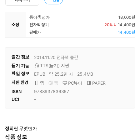
종이책 정가
18,000원
소장
전자책 정가
20
%↓
14,400원
판매가
14,400원
출간 정보
2014.11.20
전자책 출간
듣기 기능
TTS(듣기)
지원
파일 정보
EPUB
약 25.2만 자
25.4MB
지원 환경
PC뷰어
PAPER
앱
웹
ISBN
9788937836367
UCI
-
정의란 무엇인가
작품 정보