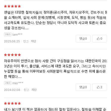
한 대까지 격추당하는 바람에 군인 열여섯 명이 목숨을 잃었다. 루
트렐은 중상을 입고 간신히 목숨을 건졌지만 자신의 행동을 후회했
샌델은 다양한 철학자들의 정의론(공리주의, 자유지상주의, 칸트주의 등)
다.
을 소개하며, 실제 사회 문제(징병제, 시장경제, 도덕, 평등 등)에 적용해
사고하도록 유도한다. 단순한 정답이 아니라 도덕적 사고와 토론의 중요
『정의란 무엇인가』의 저자 마이클 샌델은 특수 부대원이 처한 딜
성을 강조한다.
레마는 앞으로 어떤 일이 벌어질지 확신할 수 없었기 때문이라고 말
iam***
한다. 죄 없는 사람을 죽여서는 안 된다는 생각에서 목동들을 놓아
정의란 단순한 법이나 규칙이 아닌, 공동체, 도덕, 책임의 문제다. 우리는
댓글
0
0
2025.06.25
신고
차단
"정의로운 사회란 무엇인가"를 끊임없이 질문하고 토론해야 한다.
주었다. 하지만 풀어준 목동들이 탈레반에 협조했고 결과적으로 부
대원을 죽음으로 몰았기에 잘못된 결정으로 보인다. 그렇다면 목동
들이 탈레반의 강요에 못 이겨 미군의 위치를 알려 주었다면? 다시
부대원의 희생을 막기 위해 죄 없는 사람들을 죽였어야 하는가의 도
자유주의의 만연으로 점차 사람 간의 구심점을 잃어가는 대한민국의 202
3년은 이미 투기, 출산율, 서비스에 대한 과도한 요구, 그리고 속어지만
덕적인 문제가 제기된다. 또한 이러한 시각은 우리가 어떤 공동체
누칼협 등을 통해 미루어보듯 사회분열이 폭발적으로 수면 위에 올라온
에 살고 있는지에 따라 달라질 수도 있다. 저자는 딜레마에 대해 고
한 해였다.
민하다 보면 옳은 행동과 바람직한 삶을 위해 어떤 식으로 도덕적 주
mer***
장을 전개해야 하는지 깨닫게 된다고 말한다. 저자는 “민주 사회에
오바마 정권(2008년~2016년) 당시 미국에서는 공동선(Common Goo
댓글
0
2
서 살다 보면 정의와 부당함에 관한 이견들을 많이 접하게 된다”고
2024.02.08
신고
차단
d)에 대한 토론과 논의가 활발해졌는데, 집필년도는 조금 더 앞서지만 키
말한다. 이 책은 옳고 그름, 평등과 불평등, 개인의 권리와 공동선을
***튼과 린다랩스틱의 역사는 왜 가르쳐야하는가(Teaching History for
둘러싼 주장들이 경쟁하는 딜레마적 사례를 바탕으로 구성했다. 딜
the Common Good)와 이 책 마이클 샌델의 정의란 무엇인가가 우리나
레마에 빠졌을 때 우리가 처한 상황을 깨닫고 우리가 의존할 도덕적
라에 본격적으로 알려진 시기를 떠올려보면 당시 ‘자유적 공동체주의’의
내가 보기엔 이 책은 깔끔하게 정리된 철학 입문서다. 철학을 이해할 순