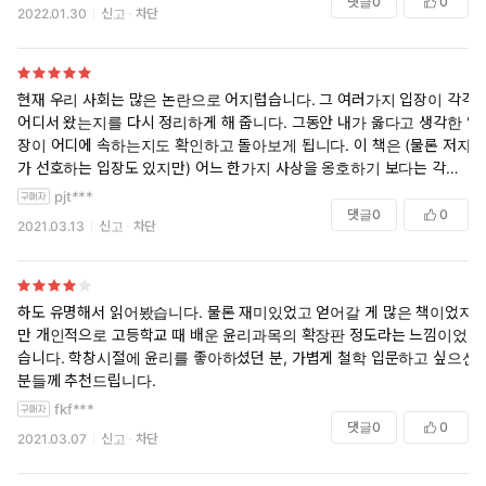
댓글
0
0
2022.01.30
신고
차단
계적으로 구성하고 있다. 그는 다른 공동체가 가진 도덕성을 외면
하는 공동체주의의 사고를 경계한다. 이런 점에서 저자는 단순한
공동체주의가 아니라, 자유주의의 장점을 수용하고 종합한 공동
체주의의 입장을 가지고 있는 것이다. 이것이 저자가 이 책에 정
현재 우리 사회는 많은 논란으로 어지럽습니다. 그 여러가지 입장이 각각
의에 대한 확고한 정답을 담지 않은 이유다. 이 책은 정의에 대해
어디서 왔는지를 다시 정리하게 해 줍니다. 그동안 내가 옳다고 생각한 입
깊이 사색하는 시간을 만들어 미래의 철학자, 인문학자, 정치가가
장이 어디에 속하는지도 확인하고 돌아보게 됩니다. 이 책은 (물론 저자
되기 위해 자신의 사고를 다듬는 독자들에게 깨달음의 기회를 만
가 선호하는 입장도 있지만) 어느 한가지 사상을 옹호하기 보다는 각각의
입장에서 생각해 보게 합니다. 그래서 한번에 그냥 다 읽어 버리기 보다는
나는 획기적인 프레임을 선사한다.
pjt***
던져지는 주제와 그에 대한 각 입장에서 한번씩 생각해 보는게 좋다고 봅
댓글
0
0
2021.03.13
신고
차단
니다.
추천의 글
하도 유명해서 읽어봤습니다. 물론 재미있었고 얻어갈 게 많은 책이었지
토론과 고민을 통해 스스로 어떤 사람인지 알게 되고, 이를 통해
만 개인적으로 고등학교 때 배운 윤리과목의 확장판 정도라는 느낌이었
자신이 가진 입장의 장점과 한계를 인식하게 된다. 나아가 다른
습니다. 학창시절에 윤리를 좋아하셨던 분, 가볍게 철학 입문하고 싶으신
사람들을 이해하게 된다. 이 책은 바로 이런 노력을 하는 시민들
분들께 추천드립니다.
에게 결정적인 도움을 준다. - 김선욱, 숭실대학교 철학과 교수
fkf***
댓글
0
0
2021.03.07
신고
차단
우리가 만들어가야 할 민주주의가 어떤 것이며 이를 위해서 필요한
것은 무엇인지 성찰해 봄직하다. 샌델의 공화주의와 공공철학적 관