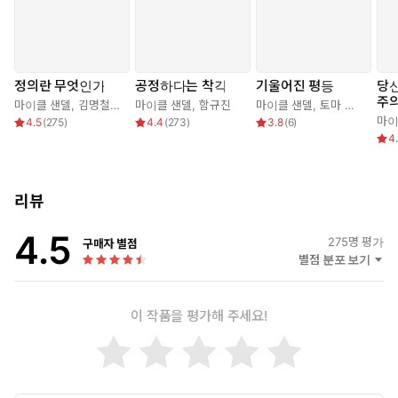
이클 샌델은 27세에 하버드 대학교 교수가 되었고, 존 롤스의 정의
론을 비판한 『자유주의와 정의의 한계』를 발표하면서 세계적 학
자로 인정받았다. 특히 1만 5천 명이 운집한 연세대학교 공개 강연을
통해 대한민국의 지식인들에게 정의에 대해 다시 생각해보는 계기를
정의란 무엇인가
공정하다는 착각
기울어진 평등
당
마련해 주었다. 그의 대표작 『정의란 무엇인가』는 불공정과 불평
주
마이클 샌델
,
김명철
,
김선욱
마이클 샌델
,
함규진
마이클 샌델
,
토마 피케티
,
장
등이 만연해 사회적 갈등이 심화되는 시기에 옳은 행동과 바람직한
마이
4.5
(
275
)
4.4
(
273
)
3.8
(
6
)
삶의 방식을 정립할 수 있는 철학적 기반을 탐구한다.
4
이 책은 정치 철학사 속에서 뛰어난 업적을 남긴 사상가들의 이야기
를 통해 그들이 정의에 대해 어떻게 생각했는지 비판적으로 살펴본
다. 저자는 제러미 벤담과 존 스튜어트 밀의 공리주의는 다수에게 도
리뷰
움이 되는 결정을 지지하지만, 고문이나 대리 출산과 같은 인간의 존
4.5
엄성 문제에는 도덕적 한계를 지니고 있다고 말한다. 또한 이마누엘
275
명 평가
구매자 별점
칸트가 말하는 자유와 도덕의 개념은 설득력이 강하지만, 친구를 위
별점 분포 보기
해 살인자에게 거짓말을 하는 것이 도덕적으로 옳지 못하다는 사례
처럼 정언 명법을 받아들이기 어려운 결과가 나타날 수 있다고 평가
이 작품을 평가해 주세요!
한다. 특정한 이해관계가 사라진 무지의 장막 뒤에서 정의의 원칙을
합의해야 한다는 존 롤스의 주장도 완벽해 보이지만, 노예제를 인정
한 과거 미국 헌법과 같이 아무리 중립적이고 객관적으로 사유하려
해도 결국 공동체의 이익이나 관습을 근본적으로 제거하는 것이 불