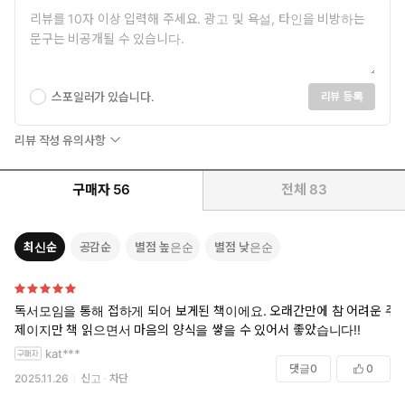
가능하다고 지적한다. 이 책은 비판적인 사고를 통해 정의에 대한 생
각을 수정하고 바로 잡는 정치 철학의 근본적인 존재 이유를 새삼 확
인하고, 모두에게 좋은 사회를 향해 어떻게 살아갈 것인가에 대한 바
람직한 철학적 기반을 마련할 수 있다는 기대를 심어준다.
스포일러가 있습니다.
리뷰 등록
리뷰 작성 유의사항
세계적인 정의 열풍 “시민으로 살아가는 법을 스스로 생각하라”
구매자
56
전체
83
2005년 6월, 미 해군 특수 부대는 탈레반 지도자를 찾기 위해 아
프가니스탄에서 은밀히 정찰 활동에 나섰다. 이들은 무장하지 않
은 염소 목동 두 명과 열네 살가량의 남자아이와 조우했다. 염소
최신순
공감순
별점 높은순
별점 낮은순
목동들은 민간인으로 보였기에 놓아주어야 했지만, 다른 한편으
론 특수 부대의 소재를 탈레반에 알려 줄 위험이 있었다.
한 부대원은 “우리는 임무를 수행 중이다. 저들을 놓아주는 것은 잘
독서모임을 통해 접하게 되어 보게된 책이에요. 오래간만에 참 어려운 주
못이다”며 이들을 죽여야 한다고 주장했다. 부대의 지휘관인 루트
제이지만 책 읽으면서 마음의 양식을 쌓을 수 있어서 좋았습니다!!
렐은 망설였다. 그는 의견이 팽팽히 맞선 가운데 그들을 풀어 주자는
kat***
쪽의 손을 들어 줬다. 곧 후회할 결정이었다. 염소 목동들을 풀어 준
댓글
0
0
후 특수 부대는 탈레반 병사에게 포위되었다. 격렬한 총격전이 벌어
2025.11.26
신고
차단
졌고, 부대원 세 명이 목숨을 잃었다. 이들을 구출하러 온 미군 헬기