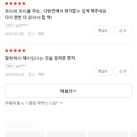
심을 우리가 좀 더 진지하게 공유할 수 있기를 기대한다. - 이현우,
인문학자, ‘로쟈의 저공비행’ 블로그 운영
꼬리에 꼬리를 무는.. 다방면에서 생각할수 있게 해주네요
다시 한번 더 읽어야 할 책!
마이클 샌델은 정치적으로 가장 어려운 도덕적 주제들을 과감히 다
ys5***
루며, 정치적 견해의 차이점을 명확히 보여 준다. - 마이클 거슨, 워
댓글
0
0
2021.01.26
신고
차단
싱턴 포스트
마이클 샌델은 수년간 강의해 온 경험을 통해 정의의 이론들을 명확
하고 빠르게 이해할 수 있도록 설명하고 있다. 철학자들의 견해를
철학책이 재미있다는 것을 알려준 명저.
이토록 쉽게 설명한 책은 없었다. - 조너선 라우흐, 뉴욕 타임스
sai***
댓글
0
0
2020.10.23
신고
차단
역사, 해외 토픽, 문헌 사례, 법적 공방, 그리고 위대한 철학자들의
가르침으로부터 나온 에피소드를 흥미롭고 재미있게 엮었다. 우
더보기
리가 교수들로부터 늘 원했던 뛰어난 해설이다. - 키르쿠스 리뷰
스
구매자 표시 기준은 무엇인가요?