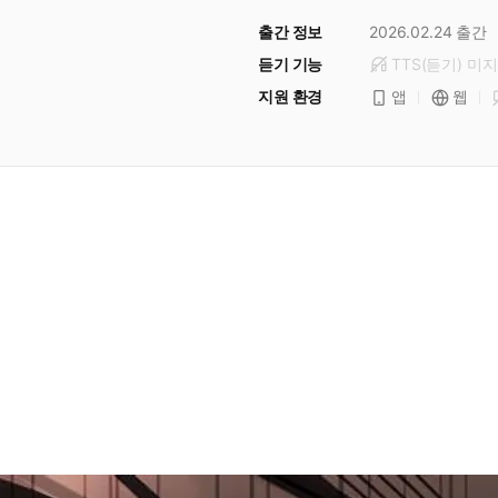
출간 정보
2026.02.24
출간
듣기 기능
TTS(듣기)
미
지
지원 환경
앱
웹