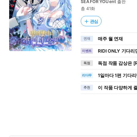
SEA FOR YOU ent
출판
총 41화
관심
매주 월 연재
연재
RIDI ONLY 기다
이벤트
독점 작품 감상은 [R
독점
1일
마다
1편 기다리
리다무
이 작품 다양하게 
추천