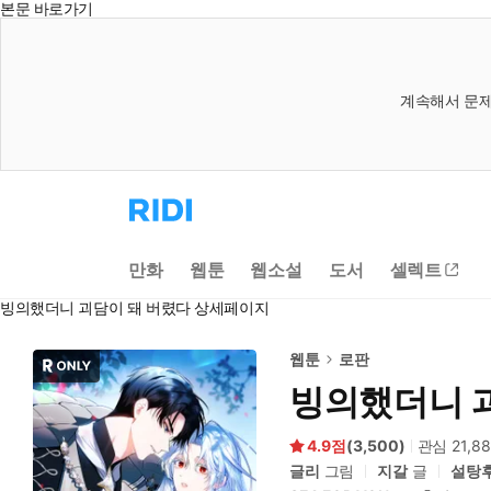
본문 바로가기
계속해서 문제
리
디
홈
으
만화
웹툰
웹소설
도서
셀렉트
로
이
빙의했더니 괴담이 돼 버렸다 상세페이지
동
웹툰
로판
빙의했더니 
4.9
(
3,500
)
관심
21,8
글리
그림
지갈
글
설탕