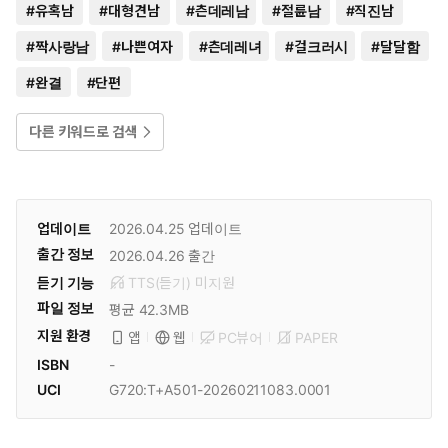
#
유혹남
#
대형견남
#
츤데레남
#
절륜남
#
직진남
#
짝사랑남
#
나쁜여자
#
츤데레녀
#
걸크러시
#
달달함
#
완결
#
단편
다른 키워드로 검색
업데이트
2026.04.25
업데이트
출간 정보
2026.04.26
출간
듣기 기능
TTS(듣기)
미
지원
파일 정보
평균 42.3MB
지원 환경
PC뷰어
PAPER
앱
웹
ISBN
-
UCI
G720:T+A501-20260211083.0001