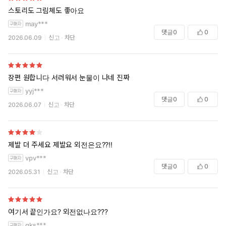
스토리도 그림체도 좋아요
may***
댓글
0
0
2026.06.09
신고
차단
장편 원합니다 서러워서 눈물이 나네 진짜
yyj***
댓글
0
0
2026.06.07
신고
차단
제발 더 주세요 제발요 외전은요??!!
vpv***
댓글
0
0
2026.05.31
신고
차단
여기서 끝인가요? 외전없나요???
gks***