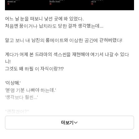
어느 날 눈을 떠보니 낯선 곳에 와 있었다.
처음엔 꿈이거나 납치라도 당한 걸까 생각했는데…
알고 보니 내 남친의 룸메이트와 이상한 공간에 갇혀버렸다!
게다가 어제 본 드라마의 섹스씬을 재현해야 여기서 나갈 수 있다
니!
그것도 왜 하필 이 자식이랑?!?
'이상해.'
'분명 기분 나빠야 하는데.'
'생각보다 훨씬…'
"괜찮겠어?"
"남친 말고 나랑 이러고 있는 거."
더보기
"어쩔 수 없다기엔.. 너무 좋아하는데."