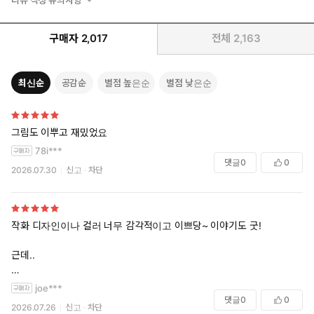
구매자
2,017
전체
2,163
최신순
공감순
별점 높은순
별점 낮은순
그림도 이뿌고 재밌었요
78i***
댓글
0
0
2026.07.30
신고
차단
작화 디자인이나 컬러 너무 감각적이고 이쁘당~ 이야기도 굿!
근데..
joe***
댓글
0
0
2026.07.26
신고
차단