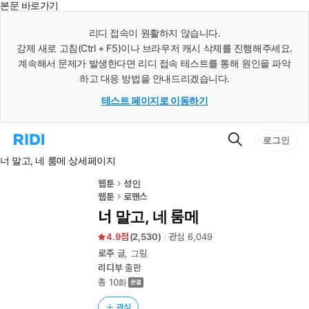
본문 바로가기
인
스
리디 접속이 원활하지 않습니다.
턴
강제 새로 고침(Ctrl + F5)이나 브라우저 캐시 삭제를 진행해주세요.
트
검
계속해서 문제가 발생한다면 리디 접속 테스트를 통해 원인을 파악
색
하고 대응 방법을 안내드리겠습니다.
테스트 페이지로 이동하기
검
리
로그인
색
디
너 말고, 네 룸메 상세페이지
홈
으
로
웹툰
성인
이
웹툰
로맨스
동
너 말고, 네 룸메
4.9
(
2,530
)
관심
6,049
로주
글, 그림
리디부
출판
총 10화
관심