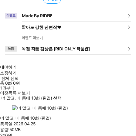
Made By RIDI💙
이벤트
짧아도 강한 단편작❤️
이벤트 더보기
독점 작품 감상은 [RIDI ONLY 작품관]
독점
대여하기
소장하기
전체 선택
총
0
화
0원
1권부터
이전목록 더보기
너 말고, 네 룸메 10화 (완결) 선택
너 말고, 네 룸메 10화 (완결)
등록일
2026.04.25
용량
50MB
300
원