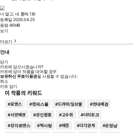
너 말고, 네 룸메 1화
등록일
2026.04.25
용량
46MB
보기
더보기
안내
닫기
카트에 담으시겠습니까?
카트에 담아 작품을 대여할 경우
보유하신 무료이용권
을 사용할 수 없습니다.
취소
카트 담기
이 작품의 키워드
#
로맨스
#
캠퍼스물
#
드라마/일상물
#
현대배경
#
서양배경
#
성인웹툰
#
고수위
#
더티토크
#
삼각로맨스
#
짝사랑
#
애증
#
다각관계
#
순정남