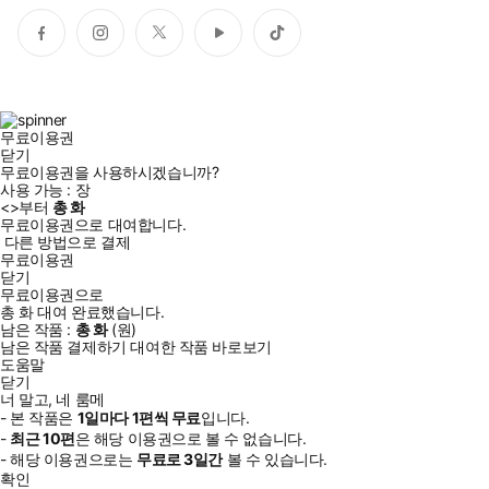
페
인
트
유
틱
이
스
위
튜
톡
스
타
터
브
북
그
램
무료이용권
닫기
무료이용권을 사용하시겠습니까?
사용 가능 :
장
<
>부터
총
화
무료이용권으로 대여합니다.
다른 방법으로 결제
무료이용권
닫기
무료이용권으로
총
화
대여 완료했습니다.
남은 작품 :
총
화
(
원)
남은 작품 결제하기
대여한 작품 바로보기
도움말
닫기
너 말고, 네 룸메
- 본 작품은
1일
마다
1
편씩 무료
입니다.
-
최근
10편
은 해당 이용권으로 볼 수 없습니다.
- 해당 이용권으로는
무료로
3일
간
볼 수 있습니다.
확인