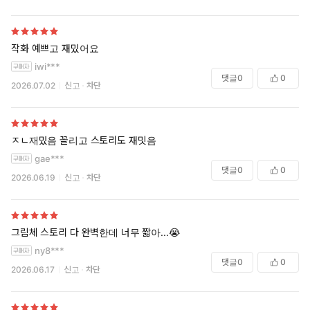
너무 짧아!!!!
작화 예쁘고 재밌어요
iwi***
댓글
0
0
2026.07.02
신고
차단
ㅈㄴ재밌음 꼴리고 스토리도 재밋음
gae***
댓글
0
0
2026.06.19
신고
차단
그림체 스토리 다 완벽한데 너무 짧아...😭
ny8***
댓글
0
0
2026.06.17
신고
차단