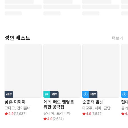
성인 베스트
더보기
꽃은 미끼야
메리 배드 엔딩을
순종적 임신
절대
위한 공략집
고다고
,
건어물녀
마교주
,
차파
,
금단
불
강세아
,
프레티아
4.9
(
12,937
)
4.9
(
5,542
)
4
4.9
(
2,624
)