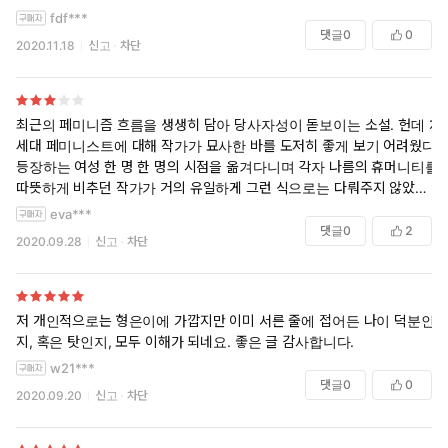
fdf***
댓글
0
0
2020.11.18
신고
차단
최근의 페미니즘 흐름을 생생히 담아 당사자성이 돋보이는 소설. 헌데 차
세대 페미니스트에 대해 작가가 묘사한 바를 도저히 좋게 보기 어려웠다.
등장하는 여성 한 명 한 명의 시점을 옮겨다니며 각자 나름의 휴머니티를
따뜻하게 비추던 작가가 거의 유일하게 그런 식으로는 다뤄주지 않았던
어린 여성들. 이름은 나왔던가 가물가물하다. 기성세대로서 그들의 입장
eva***
을 이해하기 어려울 수 있겠지만, 비혼여성 롤모델을 찾는 시도마저 '마음
댓글
0
2
2020.09.28
신고
차단
대로 기대를 거는 폭력성'으로 표현할 필요까지 있었을까?
저 개인적으로는 형은이에 가깝지만 이미 서른 줄에 접어든 나이 덕분인
지, 혹은 탓인지, 모두 이해가 되네요. 좋은 글 감사합니다.
w21***
댓글
0
0
2020.09.20
신고
차단