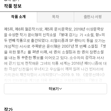
작품 정보
작품 소개
목차
출판사 서평
제5회, 제6회 젊은작가상, 제5회 문지문학상, 2019년 이상문학상
을 수상한 작가 윤이형의 신작소설 『붕대 감기』가 <소설, 향>의
두 번째 작품으로 출간되었다. 리얼리즘과 SF·판타지 등을 오가는
개성적인 서사로 주목받은 윤이형은 2007년 첫 번째 소설집 『셋
을 위한 왈츠』를 펴낸 이래, 세 권의 소설집과 한 권의 장편소설
을 내는 등 꾸준한 행보를 이어오고 있다. 소수자의 감각과 서사
에 끈기 있게 천착해온 그녀의 작품 세계는 2016년 페미니즘에 대
한 각성(“신전들이 무너지고 우상들이 깨져 실려 나간 빈자리에
가치관의 재건작업이 시작되었다”―2019. 9. 19. 《중앙선데이》
작가 인터뷰)을 계기로 더욱 확장되고 구체화되었다. 『붕대 감
기』는 이러한 자각과 다짐의 연장선상에 있는 소설로서, ‘우
더보기
정’이라는 관계 안에서 휘몰아치는 복잡하고 내밀한 감정들을 첨
예한 문제의식과 섬세한 문체로 묘파하며 작가가 현재 몰두하는
‘여성 서사’라는 화두를 가장 적실하게 그려 보인 작품 가운데 하
나다.
작가