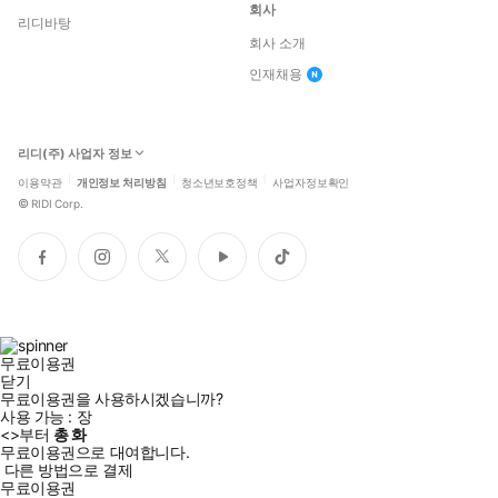
회사
리디바탕
회사 소개
인재채용
리디(주) 사업자 정보
이용약관
개인정보 처리방침
청소년보호정책
사업자정보확인
©
RIDI Corp.
페
인
트
유
틱
이
스
위
튜
톡
스
타
터
브
북
그
램
무료이용권
닫기
무료이용권을 사용하시겠습니까?
사용 가능 :
장
<
>부터
총
화
무료이용권으로 대여합니다.
다른 방법으로 결제
무료이용권