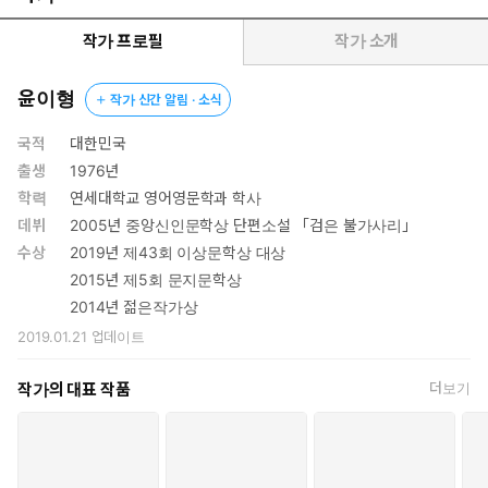
소설에서는 계층, 학력, 나이, 직업 등이 모두 다른 다양한 여성들의
개별적인 서사가 연쇄적으로 이어진다. 불법촬영 동영상 피해자였
작가 프로필
작가 소개
던 친구를 보고도 도움을 주지 못했던 미용사 지현, 영화 홍보기획
사에 다니는 워킹맘이자 의식불명에 빠진 아들 서균을 둔 은정, 그런
윤이형
작가 신간 알림 · 소식
서균과 한반인 딸 율아의 엄마 진경, 진경의 절친한 친구이자 출판기
획자인 세연 등 바톤터치를 하듯 연결되는 이들 각자의 사연은 개인
국적
대한민국
의 상처에서 나아가 사각지대에 자리한 우리 사회의 환부에까지 가
출생
1976년
닿는다. 그리고 소설은 우리가 모두 아프다는 자각에서 끝나는 것이
학력
연세대학교 영어영문학과 학사
아니라, 타인과 자신의 고통을 비교하며 위안받는 인물들과 “꿈에도
데뷔
2005년 중앙신인문학상 단편소설 「검은 불가사리」
서로를 사랑할 것 같아 보이지는 않는”(「작가의 말」) 인물들의 이
수상
2019년 제43회 이상문학상 대상
어짐을 통해 따듯한 연대의 가능성을 모색한다.
2015년 제5회 문지문학상
2014년 젊은작가상
마음을 끝까지 열어 보이는 일은 사실 그다지 아름답지도 않고 무참
2019.01.21
업데이트
하고 누추한 결과를 가져올 때가 더 많지만, 실망 뒤에 더 단단해지
는 신뢰를 지켜본 일도, 끝까지 헤아리려 애쓰는 마음을 받아본 일도
작가의 대표 작품
더보기
있는 나는 다름을 알면서도 이어지는 관계의 꿈을 버릴 수는 없는 것
같다. _「작가의 말」