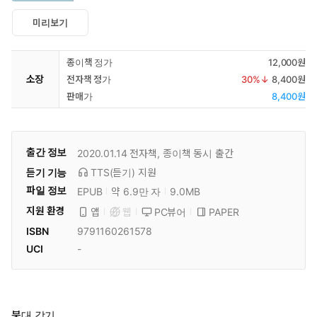
미리보기
종이책 정가
12,000원
소장
전자책 정가
30
%↓
8,400원
판매가
8,400원
출간 정보
2020.01.14
전자책, 종이책 동시 출간
듣기 기능
TTS(듣기)
지원
파일 정보
EPUB
약 6.9만 자
9.0MB
지원 환경
PC뷰어
PAPER
앱
웹
ISBN
9791160261578
UCI
-
붕대 감기