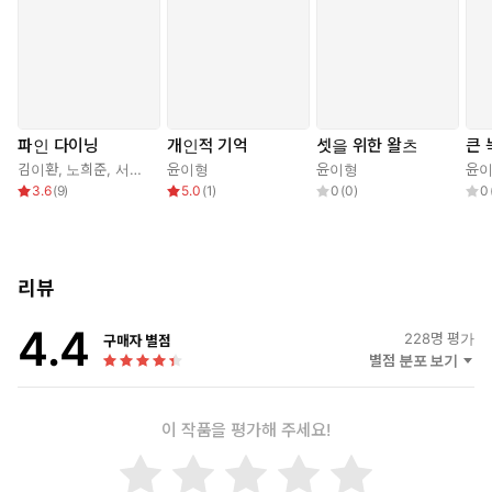
파인 다이닝
개인적 기억
셋을 위한 왈츠
큰 
김이환
,
노희준
,
서유미
,
윤이형
윤이형
,
이은선
,
최은영
,
윤이형
황시운
윤
3.6
(
9
)
5.0
(
1
)
0
(
0
)
0
리뷰
4.4
228
명 평가
구매자 별점
별점 분포 보기
이 작품을 평가해 주세요!