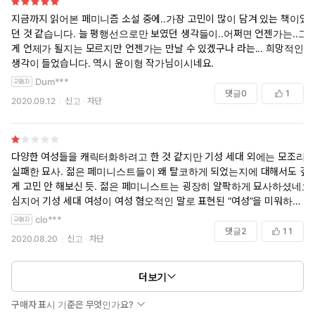
지금까지 읽어본 페미니즘 소설 중에..가장 고민이 많이 담겨 있는 책이었
던 것 같습니다. 늘 평행선으로만 보였던 생각들이..어쩌면 언젠가는..그
게 언제가 될지는 모르지만 언젠가는 만날 수 있겠구나 라는... 희망적인
생각이 들었습니다. 역시 윤이형 작가님이시네요.
Dum***
댓글
0
1
2020.09.12
신고
차단
다양한 여성들을 캐릭터화하려고 한 것 같지만 기성 세대 외에는 모조리
실패한 묘사. 젊은 페미니스트들이 왜 탈코하게 되었는지에 대해서도 깊
게 고민 안 해보신 듯. 젊은 페미니스트는 굉장히 얄팍하게 묘사하셨네요.
심지어 기성 세대 여성이 여성 혐오적인 말로 표현된 “여성”을 미워하지
말아달라는 말을 딸에게 하고.. 저라면 이거 읽을 시간에 박완서 소설을
clo***
읽겠습니다. 어째 시대정신이 더 후퇴한 것 같네요...
댓글
2
11
2020.08.20
신고
차단
더보기
구매자 표시 기준은 무엇인가요?