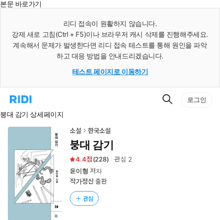
본문 바로가기
인
스
리디 접속이 원활하지 않습니다.
턴
강제 새로 고침(Ctrl + F5)이나 브라우저 캐시 삭제를 진행해주세요.
트
검
계속해서 문제가 발생한다면 리디 접속 테스트를 통해 원인을 파악
색
하고 대응 방법을 안내드리겠습니다.
테스트 페이지로 이동하기
검
리
로그인
색
디
붕대 감기 상세페이지
홈
으
로
소설
한국소설
이
붕대 감기
동
4.4
(
228
)
관심
2
윤이형
저자
작가정신
출판
관심