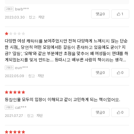
bwb***
댓글
0
1
2023.03.30
신고
차단
다양한 여성 캐릭터를 보여주었지만 전혀 다양하게 느껴지지 않는 단순
한 시점,, 당연히 어떤 모임에서든 갈등이 존재하고 있음에도 굳이? 지
금? '갈등', '오해'와 같은 부분에만 초점을 맞추어 왜 여성들이 연대를 하
게되었는지를 잊게 만드는... 등따시고 배부른 사람의 책이라는 생각이 들
었습니다. 소외 당한 사람을 위한책이지만 소외 당하는 사람이 생길수도
eun***
있는 책..
댓글
0
0
2022.05.09
신고
차단
등장인물 모두의 입장이 이해되고 같이 고민하게 되는 책이었어요.
cat***
댓글
0
0
2021.07.27
신고
차단