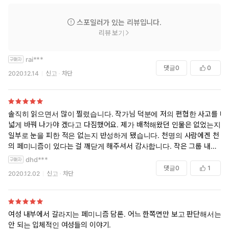
스포일러가 있는 리뷰입니다.
리뷰 보기
rai***
댓글
0
0
2020.12.14
신고
차단
솔직히 읽으면서 많이 찔렸습니다. 작가님 덕분에 저의 편협한 사고를 더
넓게 바꿔 나가야 겠다고 다짐했어요. 제가 배척해왔던 인물은 없었는지,
일부로 눈을 피한 적은 없는지 반성하게 됐습니다. 천명의 사람에겐 천 개
의 페미니즘이 있다는 걸 깨닫게 해주셔서 감사합니다. 작은 그룹 내에서
도 갈등은 생기기 마련이잖아요. 결코 타자화해서는 안 된다고, 다들 속도
dhd***
와 길만 다를 뿐 같은 곳을 바라보며 꿈 꾼다고 믿어요. 우리 모두 같은 버
댓글
0
1
2020.12.02
신고
차단
스 안에 있다고 믿습니다.
여성 내부에서 갈라지는 페미니즘 담론. 어느 한쪽면만 보고 판단해서는
안 되는 입체적인 여성들의 이야기.