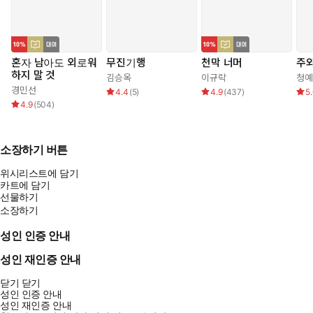
혼자 남아도 외로워
무진기행
천막 너머
주와
하지 말 것
김승옥
이규락
청예
경민선
4.4
(
5
)
4.9
(
437
)
5
4.9
(
504
)
소장하기 버튼
위시리스트에 담기
카트에 담기
선물하기
소장하기
성인 인증 안내
성인 재인증 안내
닫기
닫기
성인 인증 안내
성인 재인증 안내