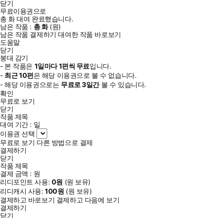
닫기
무료이용권으로
총
화
대여 완료했습니다.
남은 작품 :
총
화
(
원)
남은 작품 결제하기
대여한 작품 바로보기
도움말
닫기
붕대 감기
- 본 작품은
1일
마다
1
편씩 무료
입니다.
-
최근
10편
은 해당 이용권으로 볼 수 없습니다.
- 해당 이용권으로는
무료로
3일
간
볼 수 있습니다.
확인
무료로 보기
닫기
작품 제목
대여 기간 :
일
이용권 선택
무료로 보기
다른 방법으로 결제
결제하기
닫기
작품 제목
결제 금액 :
원
리디포인트 사용:
0
원
(
원 보유)
리디캐시 사용:
100
원
(
원 보유)
결제하고 바로보기
결제하고 다음에 보기
결제하기
닫기