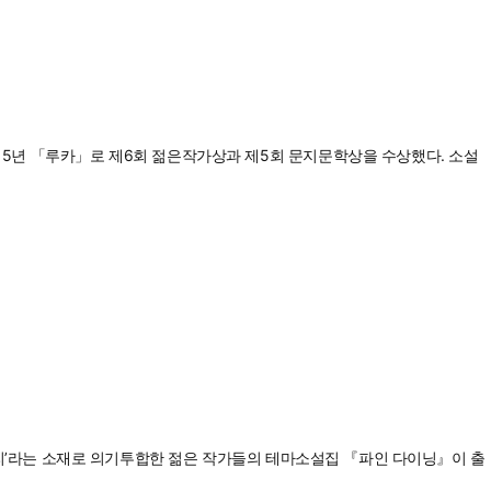
015년 「루카」로 제6회 젊은작가상과 제5회 문지문학상을 수상했다. 소설
 ‘요리’라는 소재로 의기투합한 젊은 작가들의 테마소설집 『파인 다이닝』이 출