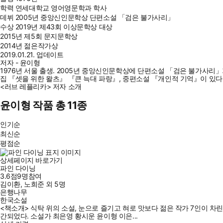
학력
연세대학교 영어영문학과 학사
데뷔
2005년 중앙신인문학상 단편소설 「검은 불가사리」
수상
2019년 제43회 이상문학상 대상
2015년 제5회 문지문학상
2014년 젊은작가상
2019.01.21. 업데이트
저자 - 윤이형
1976년 서울 출생. 2005년 중앙신인문학상에 단편소설 「검은 불가사리」
집 『셋을 위한 왈츠』 『큰 늑대 파랑』, 중편소설 『개인적 기억』이 있다
<러브 레플리카> 저자 소개
윤이형 작품 총 11종
인기순
최신순
평점순
상세페이지 바로가기
파인 다이닝
3.6점
9
명
참여
김이환
,
노희준
외
5명
은행나무
한국소설
<책소개> 식탁 위의 소설, 눈으로 즐기고 혀로 맛보다 젊은 작가 7인이 차린
간되었다. 소설가 최은영 황시운 윤이형 이은...