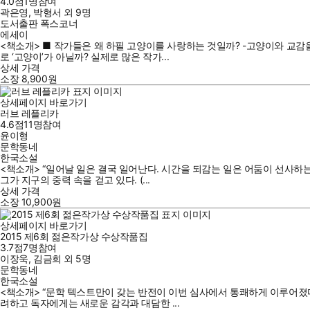
4.0점
1
명
참여
곽은영
,
박형서
외
9명
도서출판 폭스코너
에세이
<책소개> ■ 작가들은 왜 하필 고양이를 사랑하는 것일까? -고양이와 교감을
로 ‘고양이’가 아닐까? 실제로 많은 작가...
상세 가격
소장
8,900
원
상세페이지 바로가기
러브 레플리카
4.6점
11
명
참여
윤이형
문학동네
한국소설
<책소개> “일어날 일은 결국 일어난다. 시간을 되감는 일은 어둠이 선사하
그가 지구의 중력 속을 걷고 있다. (...
상세 가격
소장
10,900
원
상세페이지 바로가기
2015 제6회 젊은작가상 수상작품집
3.7점
7
명
참여
이장욱
,
김금희
외
5명
문학동네
한국소설
<책소개> “문학 텍스트만이 갖는 반전이 이번 심사에서 통쾌하게 이루어졌다!
려하고 독자에게는 새로운 감각과 대담한 ...