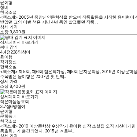
윤이형
창비
한국소설
<책소개> 2005년 중앙신인문학상을 받으며 작품활동을 시작한 윤이형이 4
받았던 그의 이번 책은 지난 4년 동안 발표했던 작품...
상세 가격
소장
9,800
원
상세페이지 바로가기
붕대 감기
4.4점
228
명
참여
윤이형
작가정신
한국소설
<책소개> 제5회, 제6회 젊은작가상, 제5회 문지문학상, 2019년 이상문
주목받은 윤이형은 2007년 첫 번째...
상세 가격
소장
8,400
원
상세페이지 바로가기
작은마음동호회
3.7점
6
명
참여
윤이형
문학동네
한국소설
<책소개> 2019 이상문학상 수상작가 윤이형 신작 소설집 오직 자신에게
동호회』가 출간되었다. 2015년 겨울부...
상세 가격