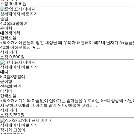
소장
10,900
원
상세페이지 바로가기
졸업
4.0점
26
명
참여
윤이형
내인생의책
한국소설
<책소개> 어른들이 망친 세상을 왜 우리가 해결해야 해? 내 난자가 A+등급
40회 이상문학상 ★ ...
상세 가격
소장
9,800
원
상세페이지 바로가기
대니
5.0점
3
명
참여
윤이형
전승희
번역
아시아
한국소설
<책소개> 기계와 다름없이 살아가는 엄마들을 위로하는 SF적 상상력 72
지 못하고 6개월 된 아기를 맡게 된다. 행복한 고역에...
상세 가격
소장
5,250
원
상세페이지 바로가기
작가와 고양이