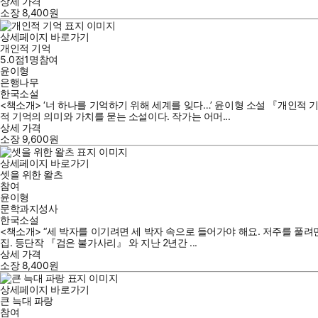
상세 가격
소장
8,400
원
상세페이지 바로가기
개인적 기억
5.0점
1
명
참여
윤이형
은행나무
한국소설
<책소개> ‘너 하나를 기억하기 위해 세계를 잊다…’ 윤이형 소설 『개인적
적 기억의 의미와 가치를 묻는 소설이다. 작가는 어머...
상세 가격
소장
9,600
원
상세페이지 바로가기
셋을 위한 왈츠
참여
윤이형
문학과지성사
한국소설
<책소개> “세 박자를 이기려면 세 박자 속으로 들어가야 해요. 저주를 풀려
집. 등단작 『검은 불가사리』 와 지난 2년간 ...
상세 가격
소장
8,400
원
상세페이지 바로가기
큰 늑대 파랑
참여