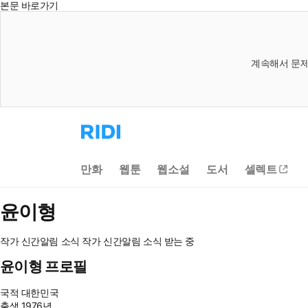
본문 바로가기
계속해서 문제
리
디
홈
으
만화
웹툰
웹소설
도서
셀렉트
로
이
동
윤이형
작가 신간알림
소식
작가 신간알림
소식 받는 중
윤이형 프로필
국적
대한민국
출생
1976년