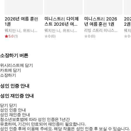
2026년 여름 훈련
미니스트리 다이제
미니스트리 2026
20
1권
스트 2026년 여름
년 여름 훈련 1권
2권
훈련 1권
워치만 니
,
위트니스 리
워치만 니
,
위트니스 리
리빙 스트리 미니스트리 편집부
워치
5.0
(
1
)
0
(
0
)
0
(
0
)
0
소장하기 버튼
위시리스트에 담기
카트에 담기
소장하기
성인 인증 안내
성인 재인증 안내
닫기
닫기
성인 인증 안내
성인 재인증 안내
청소년보호법에 따라 성인 인증은 1년간
유효하며, 기간이 만료되어 재인증이 필요합니다.
성인 인증 후에 이용해 주세요.
해당 작품은 성인 인증 후 보실 수 있습니다.