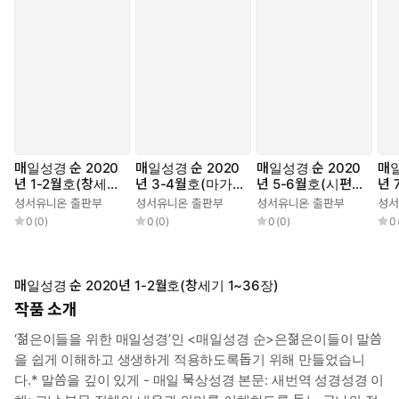
매일성경 순 2020
매일성경 순 2020
매일성경 순 2020
매일
년 1-2월호(창세기
년 3-4월호(마가복
년 5-6월호(시편1~
년 
1~36장)
음.에스겔33~48
23편,하박국,고린
전서
성서유니온 출판부
성서유니온 출판부
성서유니온 출판부
성서
장)
도전서)
장)
0
(
0
)
0
(
0
)
0
(
0
)
0
매일성경 순 2020년 1-2월호(창세기 1~36장)
작품 소개
‘젊은이들을 위한 매일성경’인 <매일성경 순>은젊은이들이 말씀
을 쉽게 이해하고 생생하게 적용하도록돕기 위해 만들었습니
다.* 말씀을 깊이 있게 - 매일 묵상성경 본문: 새번역 성경성경 이