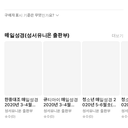
구매자 표시 기준은 무엇인가요?
매일성경(성서유니온 출판부)
더보기
한중대조 매일성경
큐티아이 매일성경
청소년 매일성경 2
청소
2020년 3-4월호
2020년 3-4월호
020년 5-6월호(시
02
(마가복음.에스겔3
(마가복음.에스겔3
편1~23편,하박국,
세기
성서유니온 출판부
성서유니온 출판부
성서유니온 출판부
성서
3~48장)
3~48장)
고린도전서)
0
(
0
)
0
(
0
)
0
(
0
)
0