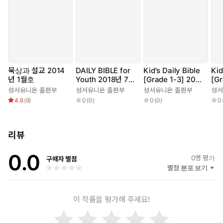
묵상과 설교 2014
DAILY BIBLE for
Kid's Daily Bible
Kid
년 1월호
Youth 2018년 7-8
[Grade 1-3] 2018
[Gr
월호
년 11-12월호
8년
성서유니온 출판부
성서유니온 출판부
성서유니온 출판부
성서
4.6
(
9
)
0
(
0
)
0
(
0
)
0
리뷰
0.0
0
명 평가
구매자 별점
별점 분포 보기
이 작품을 평가해 주세요!