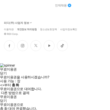
인재채용
리디(주) 사업자 정보
이용약관
개인정보 처리방침
청소년보호정책
사업자정보확인
©
RIDI Corp.
페
인
트
유
틱
이
스
위
튜
톡
스
타
터
브
북
그
램
무료이용권
닫기
무료이용권을 사용하시겠습니까?
사용 가능 :
장
<
>부터
총
화
무료이용권으로 대여합니다.
다른 방법으로 결제
무료이용권
닫기
무료이용권으로
총
화
대여 완료했습니다.