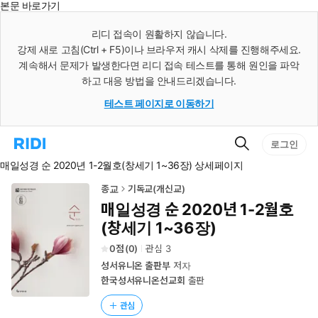
본문 바로가기
인
스
리디 접속이 원활하지 않습니다.
턴
강제 새로 고침(Ctrl + F5)이나 브라우저 캐시 삭제를 진행해주세요.
트
검
계속해서 문제가 발생한다면 리디 접속 테스트를 통해 원인을 파악
색
하고 대응 방법을 안내드리겠습니다.
테스트 페이지로 이동하기
검
리
로그인
색
디
매일성경 순 2020년 1-2월호(창세기 1~36장) 상세페이지
홈
으
로
종교
기독교(개신교)
이
매일성경 순 2020년 1-2월호
동
(창세기 1~36장)
0
(
0
)
관심
3
성서유니온 출판부
저자
한국성서유니온선교회
출판
관심