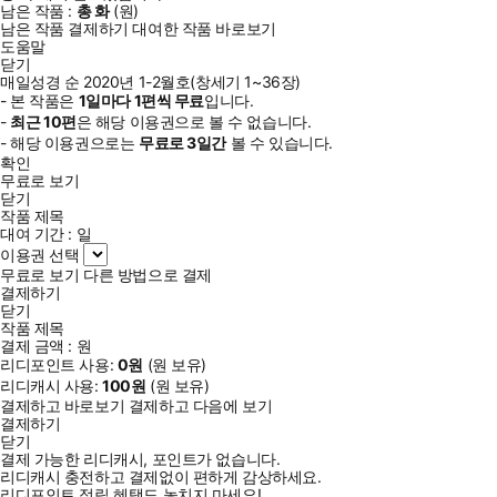
남은 작품 :
총
화
(
원)
남은 작품 결제하기
대여한 작품 바로보기
도움말
닫기
매일성경 순 2020년 1-2월호(창세기 1~36장)
- 본 작품은
1일
마다
1
편씩 무료
입니다.
-
최근
10편
은 해당 이용권으로 볼 수 없습니다.
- 해당 이용권으로는
무료로
3일
간
볼 수 있습니다.
확인
무료로 보기
닫기
작품 제목
대여 기간 :
일
이용권 선택
무료로 보기
다른 방법으로 결제
결제하기
닫기
작품 제목
결제 금액 :
원
리디포인트 사용:
0
원
(
원 보유)
리디캐시 사용:
100
원
(
원 보유)
결제하고 바로보기
결제하고 다음에 보기
결제하기
닫기
결제 가능한 리디캐시, 포인트가 없습니다.
리디캐시 충전하고 결제없이 편하게 감상하세요.
리디포인트 적립 혜택도 놓치지 마세요!