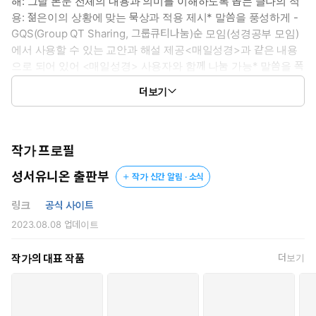
해: 그날 본문 전체의 내용과 의미를 이해하도록 돕는 글나의 적
용: 젊은이의 상황에 맞는 묵상과 적용 제시* 말씀을 풍성하게 -
GQS(Group QT Sharing, 그룹큐티나눔)순 모임(성경공부 모임)
에서 사용할 수 있는 교안과 해설 제공<매일성경>과 같은 내용
으로 되어 있어 <매일성경> 사용자와 함께 나눔 가능* 말씀을 폭
넓게 - 기사‘말씀 읽기 방법’과 ‘말씀으로 세상 읽기 안목’을 제시
더보기
하는 기사들말씀과 나, 말씀과 세상 잇기
작가 프로필
성서유니온 출판부
작가 신간 알림 · 소식
링크
공식 사이트
2023.08.08
업데이트
작가의 대표 작품
더보기