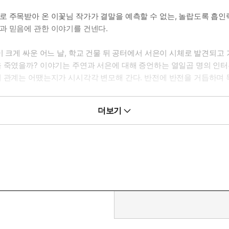
로 주목받아 온 이꽃님 작가가 결말을 예측할 수 없는, 놀랍도록 흡인
과 믿음에 관한 이야기를 건넨다.
이 크게 싸운 어느 날, 학교 건물 뒤 공터에서 서은이 시체로 발견되고
을 죽였을까? 이야기는 주연과 서은에 대해 증언하는 열일곱 명의 인
의 관계는 어땠는지가 시시각각 변모해 간다. 반전에 반전을 거듭하며
더보기
고 믿고 싶은 것만 믿는 사람들로 가득한 세상이 얼마나 야만적인지를
십 대들의 곁에 선 작가가 진실이 멋대로 편집되고 소비되는 세상에 던