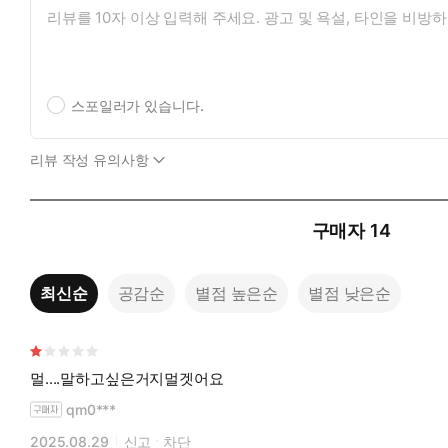
스포일러가 있습니다.
리뷰 작성 유의사항
구매자
14
최신순
공감순
별점 높은순
별점 낮은순
멀....말하고싶은거지멀겟어요
qm0***
2025.08.29
신고
차단