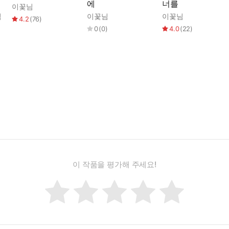
에
너를
이꽃님
님
이꽃님
이꽃님
4.2
(
76
)
0
(
0
)
4.0
(
22
)
이 작품을 평가해 주세요!