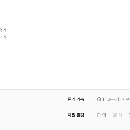
정가
정가
듣기 기능
TTS(듣기)
지원
지원 환경
앱
웹