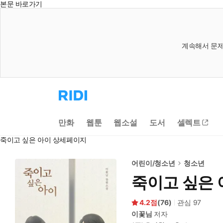
본문 바로가기
계속해서 문제
리
디
홈
으
만화
웹툰
웹소설
도서
셀렉트
로
이
죽이고 싶은 아이 상세페이지
동
어린이/청소년
청소년
죽이고 싶은 
4.2
(
76
)
관심
97
이꽃님
저자