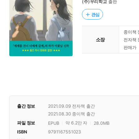
(주)우리학교
출판
관심
종이책 
소장
전자책 
판매가
출간 정보
2021.09.09
전자책 출간
2021.08.30
종이책 출간
파일 정보
약 6.2만 자
EPUB
28.0MB
ISBN
9791167551023