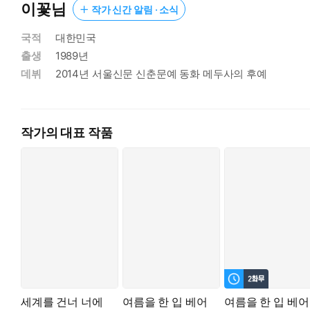
이꽃님
작가 신간 알림 · 소식
국적
대한민국
출생
1989년
데뷔
2014년 서울신문 신춘문예 동화 메두사의 후예
작가의 대표 작품
세계를 건너 너에
여름을 한 입 베어
여름을 한 입 베어