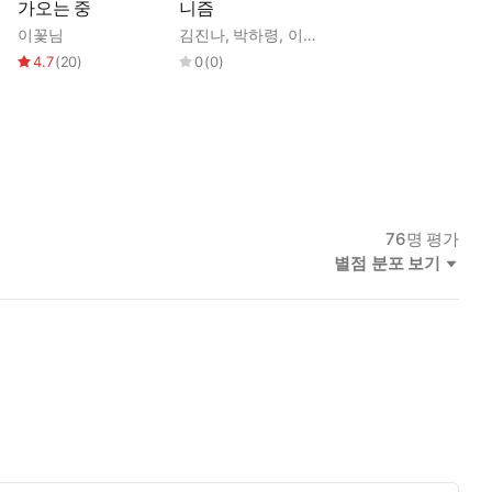
가오는 중
니즘
이꽃님
김진나
,
박하령
,
이꽃님
,
이진
,
탁경은
4.7
(
20
)
0
(
0
)
76
명 평가
별점 분포 보기