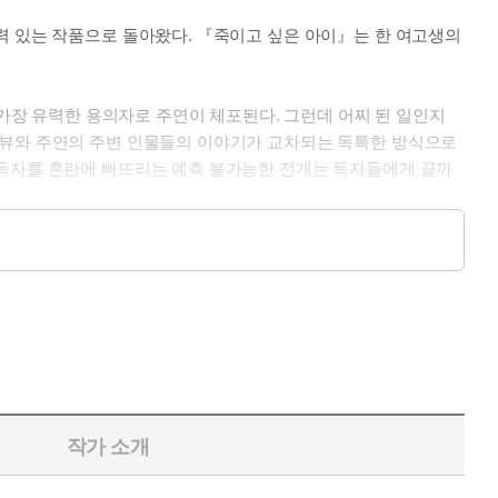
력 있는 작품으로 돌아왔다. 『죽이고 싶은 아이』는 한 여고생의
 가장 유력한 용의자로 주연이 체포된다. 그런데 어찌 된 일인지
터뷰와 주연의 주변 인물들의 이야기가 교차되는 독특한 방식으로
 독자를 혼란에 빠뜨리는 예측 불가능한 전개는 독자들에게 끝까
 독자들의 눈앞에 생생하게 펼쳐 보인다. 이꽃님 작가의 전작들이
지는 서늘한 경고라고 할 수 있다.
작가 소개