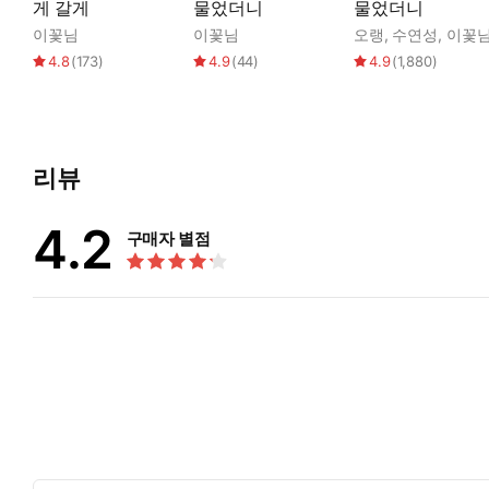
게 갈게
물었더니
물었더니
이꽃님
이꽃님
오랭
,
수연성
,
이꽃
4.8
(
173
)
4.9
(
44
)
4.9
(
1,880
)
리뷰
4.2
구매자 별점