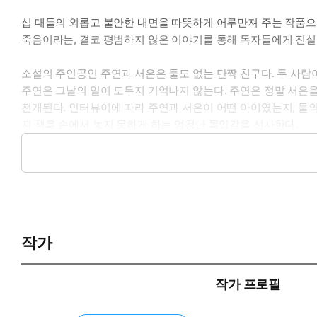
십 대들의 외롭고 불안한 내면을 따뜻하게 어루만져 주는 작품으
죽음이라는, 결코 평범하지 않은 이야기를 통해 독자들에게 진실
소설의 주인공인 주연과 서은은 둘도 없는 단짝 친구다. 두 사람
주연은 그날의 일이 도무지 기억나지 않는다. 주연은 정말 서은
전개된다. 인터뷰이에 따라 주연과 서은이 어떤 아이였는지, 둘
지 책을 손에서 놓지 못하게 하는 엄청난 몰입감을 선사한다.
『죽이고 싶은 아이』는 보이는 대로만 보고 듣고 싶은 말만 듣
십 대들에게 건네는 다정한 위로였다면, 『죽이고 싶은 아이』는 
작가
작가 프로필