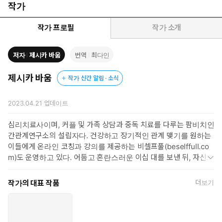
바로 여기에 있다.
작가
“고통스럽게 끝나는 연애를 반복해서 겪었다면 그건 당신이 또 잘못
된 사람을 골랐다는 뜻이 아닙니다. (…) 자신이 어떤 사람이고, 무엇
작가 프로필
작가 소개
이 필요한지, 어디를 치유해야 하는지 더 알아봐야 한다는 뜻이죠.
(…) 그렇게 생각하면 연인과의 다툼이나 가슴 아픈 이별은 ‘치유를
저자
제시카 바움
번역
최다인
위해 일시 정지’라고 적힌 표지판이나 마찬가지입니다.”
이 책의 저자는 미국에서 수천 명의 관계 고민에 답을 찾아 준 심리
제시카 바움
작가 신간 알림 · 소식
치료사이자 커플 전문 상담가다. 내담자들의 사례뿐 아니라, 불안형
인 본인이 불행한 연애와 이혼을 겪으며 몸소 깨달은 것을 바탕으로
2023.04.21
업데이트
책을 썼다. 문제의 원인부터, 상처를 알아차리고 치유하는 연습, 갈
등에 대처하고 건강한 관계를 맺는 법까지, 지금 연애로 불행한 이들
심리치료사이며, 커플 및 가족 상담과 중독 치료를 다루는 팜비치인
에게 꼭 필요한 실용적 처방을 담았다.
간관계연구소의 설립자다. 건강하고 장기적인 관계 맺기를 원하는
남녀 심리, 연애 조언을 설파하는 온갖 소셜미디어 콘텐츠가 넘쳐
이들에게 온라인 코칭과 강의를 제공하는 비셀프풀(beselffull.co
나는 시대에 이곳저곳 떠돌며 근본적인 해결책은 얻지 못하고 불
m)도 운영하고 있다. 어둡고 혼란스러운 이십 대를 보낸 뒤, 자신이
안한 마음만 가중되는 이들에게, 이 책이 먼저 자기 내면을 돌보
불안 애착 유형에 속하며 모든 연애에서 이 애착 패턴이 되풀이되고
고 그 안에서 길을 찾도록 돕는 든든한 러닝메이트가 되어 줄 것이
있음을 깨달았다. 과거의 상처를 들여다보고, 사랑은 이래야만 한다
작가의 대표 작품
더보기
다.
는 잘못된 기대와 오해를 바로잡고 나서야, 나 자신을 잃게 만들었던
불안으로부터 빠져나올 수 있었다. 지금은 한결같은 애정과 지지를
서로 주고받는 짝을 만나 더없이 행복한 관계를 이어가고 있다. 독자