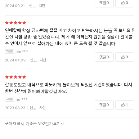
댓글
0
0
2024.09.21
신고
차단
연애할때 항상 금사빠에 절절 매고 차이고 반복하시는 분들 꼭 보세요 민
간인 사찰 당한 줄 알았습니다. 제가 왜 이러는지 원인을 샅샅이 알아볼
수 있어서 앞으로 살아가는 데에 있어 큰 도움 될 것 같습니다.
ahr***
댓글
0
3
2024.04.09
신고
차단
감동도있고 내적으로 따뜻하게 돌아보게 되었던 시간이였습니다. 다시
한번 찬찬히 읽어봐야할것같아요.
hel***
댓글
0
1
2023.08.23
신고
차단
구매자 표시 기준은 무엇인가요?