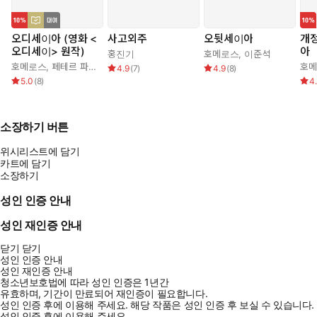
오디세이아 (영화 <
사고외주
오뒷세이아
개정
오디세이> 원작)
아
홍진기
호메로스
,
이준석
호메로스
,
페테르 파울 루벤스
,
박문재
호
4.9
(
7
)
4.9
(
8
)
5.0
(
8
)
4
소장하기 버튼
위시리스트에 담기
카트에 담기
소장하기
성인 인증 안내
성인 재인증 안내
닫기
닫기
성인 인증 안내
성인 재인증 안내
청소년보호법에 따라 성인 인증은 1년간
유효하며, 기간이 만료되어 재인증이 필요합니다.
성인 인증 후에 이용해 주세요.
해당 작품은 성인 인증 후 보실 수 있습니다.
성인 인증 후에 이용해 주세요.