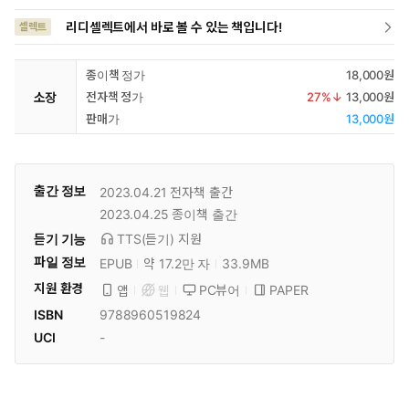
리디셀렉트에서 바로 볼 수 있는 책입니다!
셀렉트
종이책 정가
18,000원
소장
전자책 정가
27
%↓
13,000원
판매가
13,000원
출간 정보
2023.04.21
전자책 출간
2023.04.25
종이책 출간
듣기 기능
TTS(듣기)
지원
파일 정보
EPUB
약 17.2만 자
33.9MB
지원 환경
PC뷰어
PAPER
앱
웹
ISBN
9788960519824
UCI
-