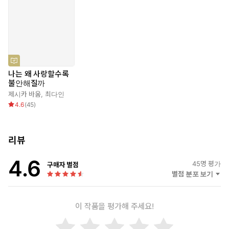
들 역시 자기 마음을 먼저 돌보고 채워서 혼자서든 관계 안에서든 안
정적인 사람이 될 수 있도록 돕기 위해 이 책을 썼다.
나는 왜 사랑할수록
불안해질까
제시카 바움
,
최다인
4.6
(
45
)
리뷰
4.6
45
명 평가
구매자 별점
별점 분포 보기
이 작품을 평가해 주세요!