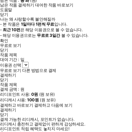
남은 작품 :
총
화
(
원)
남은 작품 결제하기
대여한 작품 바로보기
도움말
닫기
나는 왜 사랑할수록 불안해질까
- 본 작품은
1일
마다
1
편씩 무료
입니다.
-
최근
10편
은 해당 이용권으로 볼 수 없습니다.
- 해당 이용권으로는
무료로
3일
간
볼 수 있습니다.
확인
무료로 보기
닫기
작품 제목
대여 기간 :
일
이용권 선택
무료로 보기
다른 방법으로 결제
결제하기
닫기
작품 제목
결제 금액 :
원
리디포인트 사용:
0
원
(
원 보유)
리디캐시 사용:
100
원
(
원 보유)
결제하고 바로보기
결제하고 다음에 보기
결제하기
닫기
결제 가능한 리디캐시, 포인트가 없습니다.
리디캐시 충전하고 결제없이 편하게 감상하세요.
리디포인트 적립 혜택도 놓치지 마세요!