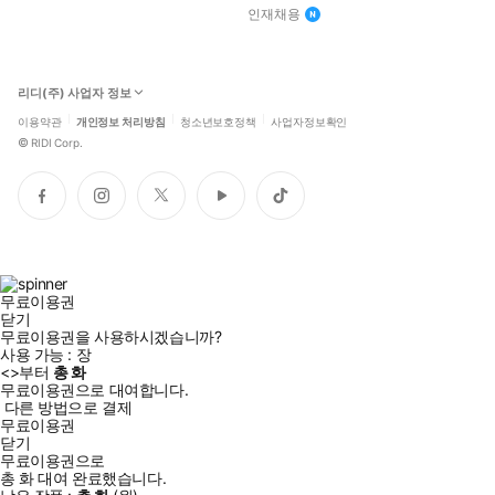
인재채용
리디(주) 사업자 정보
이용약관
개인정보 처리방침
청소년보호정책
사업자정보확인
©
RIDI Corp.
페
인
트
유
틱
이
스
위
튜
톡
스
타
터
브
북
그
램
무료이용권
닫기
무료이용권을 사용하시겠습니까?
사용 가능 :
장
<
>부터
총
화
무료이용권으로 대여합니다.
다른 방법으로 결제
무료이용권
닫기
무료이용권으로
총
화
대여 완료했습니다.