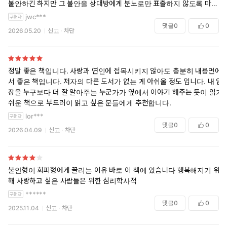
불안하긴 하지만 그 불안을 상대방에게 분노로만 표출하지 않도록 마음
을 다스리는 연습을 할 수 있게 되었고, 모든 애착 유형은 사랑을 표현하
jwc***
고 갈구하는 방식이 다를 뿐이지 틀린 건 없다 것도 깨닫게 해줬다. 최근
댓글
0
0
2026.05.20
신고
차단
들어 나의 불안감에 나 스스로 화가 나고 답답해서 적당한 책을 찾다가 읽
어 보았는데 그냥 이 책을 읽은 것 만으로도 마음이 한결 가볍다.
정말 좋은 책입니다. 사랑과 연인에 접목시키지 않아도 충분히 내용면에
서 좋은 책입니다. 저자의 다른 도서가 없는 게 아쉬울 정도 입니다. 내 입
장을 누구보다 더 잘 알아주는 누군가가 옆에서 이야기 해주는 듯이 읽기
쉬운 책으로 부드러이 읽고 싶은 분들에게 추천합니다.
lor***
댓글
0
0
2026.04.09
신고
차단
불안형이 회피형에게 끌리는 이유 바로 이 책에 있습니다 행복해지기 위
해 사랑하고 싶은 사람들은 위한 심리학사적
******
댓글
0
0
2025.11.04
신고
차단