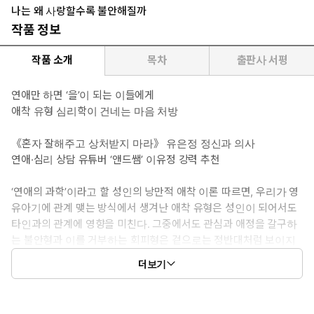
나는 왜 사랑할수록 불안해질까
작품 정보
작품 소개
목차
출판사 서평
연애만 하면 ‘을’이 되는 이들에게
애착 유형 심리학이 건네는 마음 처방
《혼자 잘해주고 상처받지 마라》 유은정 정신과 의사
연애·심리 상담 유튜버 ‘앤드쌤’ 이유정 강력 추천
‘연애의 과학’이라고 할 성인의 낭만적 애착 이론 따르면, 우리가 영
유아기에 관계 맺는 방식에서 생겨난 애착 유형은 성인이 되어서도
타인과의 관계에 영향을 미친다. 그중에서도 관심과 애정을 갈구하
는 불안형과 이를 거부하는 회피형은 겉으로는 정반대처럼 보이지
만, 실은 둘 다 상처 입은 영혼들이다. 그리고 그 상처는 지금 눈앞
더보기
에 있는 연인 때문이 아니라, 어린 시절 양육자와의 관계에서부터 생
겨난 것일 수 있다. 현재의 인간관계, 연애 고민에 대한 답을 찾기 위
해 애착 패턴과 그 원인이 되는 과거의 상처를 알아야 하는 이유가