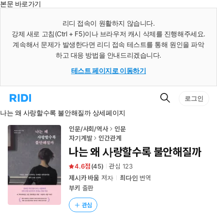
본문 바로가기
인
스
리디 접속이 원활하지 않습니다.
턴
강제 새로 고침(Ctrl + F5)이나 브라우저 캐시 삭제를 진행해주세요.
트
검
계속해서 문제가 발생한다면 리디 접속 테스트를 통해 원인을 파악
색
하고 대응 방법을 안내드리겠습니다.
테스트 페이지로 이동하기
검
리
로그인
색
디
나는 왜 사랑할수록 불안해질까 상세페이지
홈
으
로
인문/사회/역사
인문
이
자기계발
인간관계
동
나는 왜 사랑할수록 불안해질까
4.6
(
45
)
관심
123
제시카 바움
저자
최다인
번역
부키
출판
관심