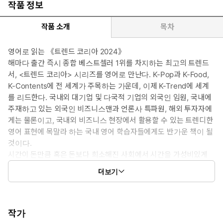
작품 정보
작품 소개
목차
영어로 읽는 《트렌드 코리아 2024》
해마다 출간 즉시 종합 베스트셀러 1위를 차지하는 최고의 트렌드
서, <트렌드 코리아> 시리즈를 영어로 만난다. K-Pop과 K-Food,
K-Contents에 전 세계가 주목하는 가운데, 이제 K-Trend에 세계
를 리드한다. 국내외 대기업 및 다국적 기업의 외국인 임원, 국내에
주재하고 있는 외국인 비즈니스맨과 언론사 특파원, 해외 투자자에
게는 물론이고, 국내외 비즈니스 현장에서 활용할 수 있는 트렌디한
영어 표현에 목말라 하는 국내 영어 학습자들에게도 반가운 책이 될
것이다.
시간이 돈만큼 혹은 돈보다 희소해진 사회에서 시간을 가성비있게
사용하는 것은 무엇보다도 중요한 능력이 되었고, 분초를 다투는 속
더보기
도의 시대를 가속하는 인공지능은 인간의 자리를 위협하며 인간의
실존적 문제를 제기한다. 하지만 그럼에도 인공지능이 생성한 결과
물을 평가하고 채택하는 것은 궁극적으로 인간의 몫이다. 아무리 환
상적인 그림을 인공지능이 그릴지라도, 그 마지막 터치는 인간에게
작가