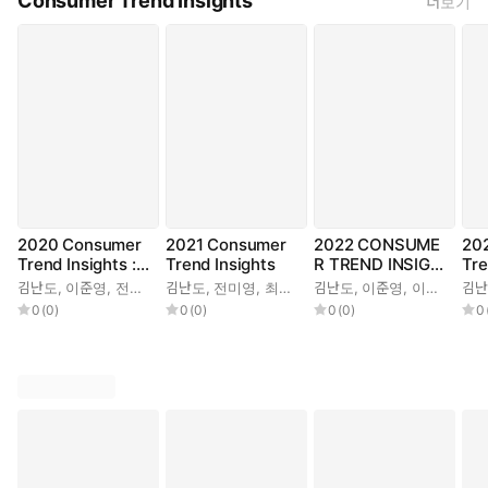
Consumer Trend Insights
더보기
2020 Consumer
2021 Consumer
2022 CONSUME
20
Trend Insights : 1
Trend Insights
R TREND INSIGH
Tre
0 Keywords Abo
TS
김난도
,
이준영
,
전미영
,
김난도
이향은
,
,
전미영
최지혜
,
,
최지혜
김서영
,
,
김난도
이향은
이수진
,
,
,
이준영
이준영
서유현
,
,
,
이향은
이수진
권정윤
,
,
,
전
김
서
한
ut What Consum
0
(
0
)
0
(
0
)
0
(
0
)
0
ers Want