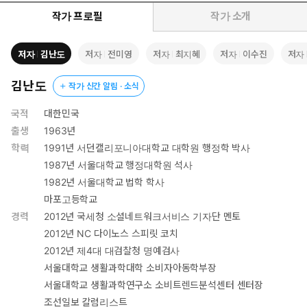
남겨져 있다. 2024년 청룡의 해, 용의 눈에 점을 찍는(화룡점정) 인
간의 역할과 역량 담아냈다.
작가 프로필
작가 소개
인공지능 대중화의 시대를 맞아 올해 영문판은 특별히 AI 번역의 도
움을 받았으며 마지막으로 원어민의 감수를 거쳐 만들어졌다. AI가
저자
김난도
저자
전미영
저자
최지혜
저자
이수진
저자
아무리 뛰어나도 결국 사람의 손길이 필요하다는 걸 다시 한번 확인
하는 과정이었다. 2024 에디션의 키워드, '화룡점정'의 살아 있는 사
김난도
작가 신간 알림 · 소식
례라고 할 수 있다.
국적
대한민국
출생
1963년
학력
1991년 서던캘리포니아대학교 대학원 행정학 박사
1987년 서울대학교 행정대학원 석사
1982년 서울대학교 법학 학사
마포고등학교
경력
2012년 국세청 소셜네트워크서비스 기자단 멘토
2012년 NC 다이노스 스피릿 코치
2012년 제4대 대검찰청 명예검사
서울대학교 생활과학대학 소비자아동학부장
서울대학교 생활과학연구소 소비트렌드분석센터 센터장
조선일보 칼럼리스트