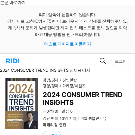
본문 바로가기
인
스
리디 접속이 원활하지 않습니다.
턴
강제 새로 고침(Ctrl + F5)이나 브라우저 캐시 삭제를 진행해주세요.
트
검
계속해서 문제가 발생한다면 리디 접속 테스트를 통해 원인을 파악
색
하고 대응 방법을 안내드리겠습니다.
테스트 페이지로 이동하기
검
리
로그인
색
디
2024 CONSUMER TREND INSIGHTS 상세페이지
홈
으
로
경영/경제
경영일반
이
경영/경제
마케팅/세일즈
동
2024 CONSUMER TREND
INSIGHTS
0
(
0
)
관심
0
김난도
외
10명
저자
미셸 렘블린
감수
미래의 창
출판