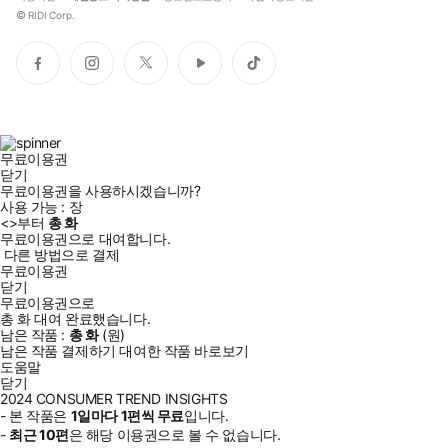
©
RIDI Corp.
페
인
트
유
틱
이
스
위
튜
톡
스
타
터
브
북
그
램
무료이용권
닫기
무료이용권을 사용하시겠습니까?
사용 가능 :
장
<
>부터
총
화
무료이용권으로 대여합니다.
다른 방법으로 결제
무료이용권
닫기
무료이용권으로
총
화
대여 완료했습니다.
남은 작품 :
총
화
(
원)
남은 작품 결제하기
대여한 작품 바로보기
도움말
닫기
2024 CONSUMER TREND INSIGHTS
- 본 작품은
1일
마다
1
편씩 무료
입니다.
-
최근
10편
은 해당 이용권으로 볼 수 없습니다.