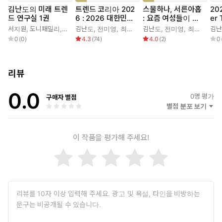
김난도의 미래 트렌
트렌드 코리아 202
스물하나, 서른아홉
20
드 연구실 1권
6 : 2026 대한민국
: 요즘 여성들이 쓰
er 
소비트렌드 전망
는 뉴노멀
서지원
,
도니패밀리
,
김난도
김난도
,
이혜원
,
전미영
,
최지혜
,
김난도
권정윤
,
,
전미영
이혜원
,
,
이수진
최지혜
,
,
김
권
서
0
(
0
)
4.3
(
74
)
4.0
(
2
)
0
리뷰
0.0
0
명 평가
구매자 별점
별점 분포 보기
이 작품을 평가해 주세요!