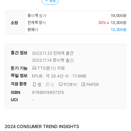
관심
종이책 정가
19,000원
소장
전자책 정가
30
%↓
13,300원
판매가
13,300원
출간 정보
2023.11.23
전자책 출간
2023.11.14
종이책 출간
듣기 기능
TTS(듣기)
지원
파일 정보
EPUB
약 29.4만 자
17.9MB
지원 환경
PC뷰어
PAPER
앱
웹
ISBN
9788959897216
UCI
-
2024 CONSUMER TREND INSIGHTS