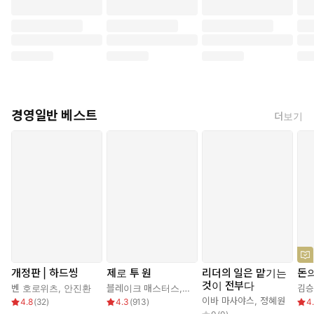
경영일반 베스트
더보기
개정판 | 하드씽
제로 투 원
리더의 일은 맡기는
돈의
것이 전부다
벤 호로위츠
,
안진환
블레이크 매스터스
,
피터 틸
,
이지연
김
이바 마사야스
,
정혜원
4.8
(
32
)
4.3
(
913
)
4