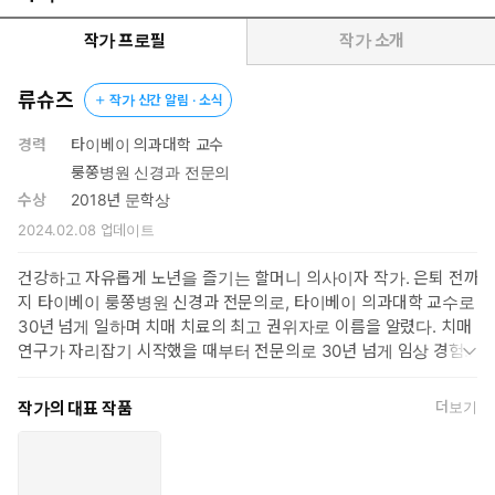
있도록 노년에 걸릴 수 있는 여러 가지 질병이나 건강 관리에 관한
의학 지식도 상세히 담았다.
작가 프로필
작가 소개
류슈즈
작가 신간 알림 · 소식
경력
타이베이 의과대학 교수
룽쭝병원 신경과 전문의
수상
2018년 문학상
2024.02.08
업데이트
건강하고 자유롭게 노년을 즐기는 할머니 의사이자 작가. 은퇴 전까
지 타이베이 룽쭝병원 신경과 전문의로, 타이베이 의과대학 교수로
30년 넘게 일하며 치매 치료의 최고 권위자로 이름을 알렸다. 치매
연구가 자리잡기 시작했을 때부터 전문의로 30년 넘게 임상 경험을
쌓아왔기에, 초고령사회로 진입한 대만에서는 요즘도 노인의학과 뇌
건강에 대한 자문을 구할 때면 가장 먼저 류슈즈를 찾는다. 50대 후
작가의 대표 작품
더보기
반에 은퇴한 후부터 건강과 노년의 삶에 대한 칼럼과 책을 쓰고 강연
을 다니며 병원에서 일했을 때만큼 바쁘게 살고 있다. 작가로서 류슈
즈의 글이 특히 인기가 높은 이유는 전문적인 의학 지식과 인생의 황