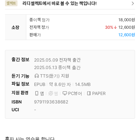
리디셀렉트에서 바로 볼 수 있는 책입니다!
셀렉트
종이책 정가
18,000원
소장
전자책 정가
30
%↓
12,600원
판매가
12,600원
출간 정보
2025.05.09
전자책 출간
2025.05.13
종이책 출간
듣기 기능
TTS(듣기)
지원
파일 정보
EPUB
약 8.6만 자
14.5MB
지원 환경
PC뷰어
PAPER
앱
웹
ISBN
9791193638682
UCI
-
혼자 사는 연습을 합니다