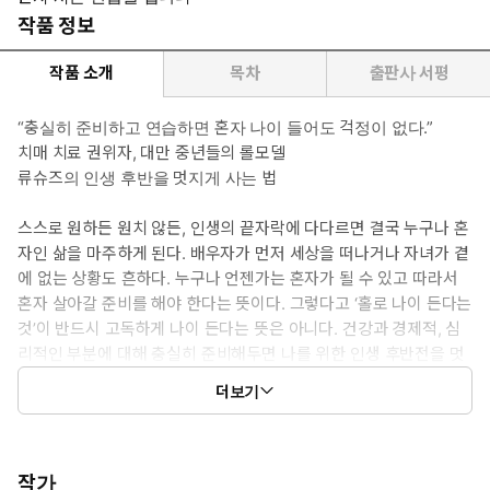
작품 정보
작품 소개
목차
출판사 서평
“충실히 준비하고 연습하면 혼자 나이 들어도 걱정이 없다.”
치매 치료 권위자, 대만 중년들의 롤모델
류슈즈의 인생 후반을 멋지게 사는 법
스스로 원하든 원치 않든, 인생의 끝자락에 다다르면 결국 누구나 혼
자인 삶을 마주하게 된다. 배우자가 먼저 세상을 떠나거나 자녀가 곁
에 없는 상황도 흔하다. 누구나 언젠가는 혼자가 될 수 있고 따라서
혼자 살아갈 준비를 해야 한다는 뜻이다. 그렇다고 ‘홀로 나이 든다는
것’이 반드시 고독하게 나이 든다는 뜻은 아니다. 건강과 경제적, 심
리적인 부분에 대해 충실히 준비해두면 나를 위한 인생 후반전을 멋
지게 보낼 수 있다.
더보기
대만에서 치매 치료의 권위자이자 4050세대의 롤모델로 인기가 높
은 류슈즈는 전문적인 의학 지식과 직접 인생의 황혼기를 보내며 쌓
은 연륜을 함께 녹여내 인생 후반을 위한 따뜻하고 유쾌한 조언을 건
넨다. 또한 노년을 막연히 두려워하기보다는 구체적으로 준비할 수
작가