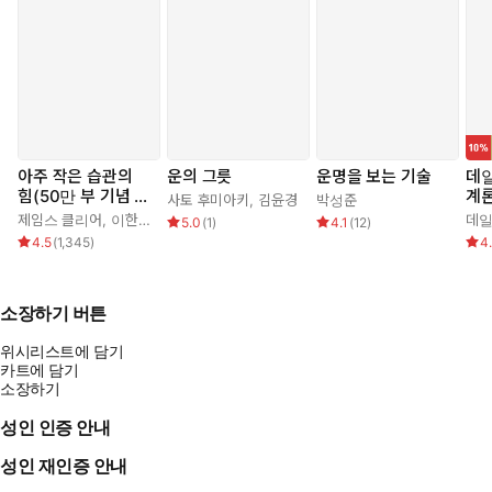
아주 작은 습관의
운의 그릇
운명을 보는 기술
데
힘(50만 부 기념 스
계론
사토 후미아키
,
김윤경
박성준
페셜 에디션)
초판
제임스 클리어
,
이한이
데일
5.0
(
1
)
4.1
(
12
)
본)
4.5
(
1,345
)
4
소장하기 버튼
위시리스트에 담기
카트에 담기
소장하기
성인 인증 안내
성인 재인증 안내