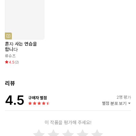
혼을 맞이하며 쌓은 연륜을 유쾌하고 따뜻하게 표현하는 데 있다. 2
018년에는 소설을 발표하고 문학상을 수상하기도 했다. 70대인 지
금도 오롯이 혼자 나답게 시간의 흐름을 즐기며 산다.
혼자 사는 연습을
합니다
류슈즈
4.5
(
2
)
리뷰
4.5
2
명 평가
구매자 별점
별점 분포 보기
이 작품을 평가해 주세요!