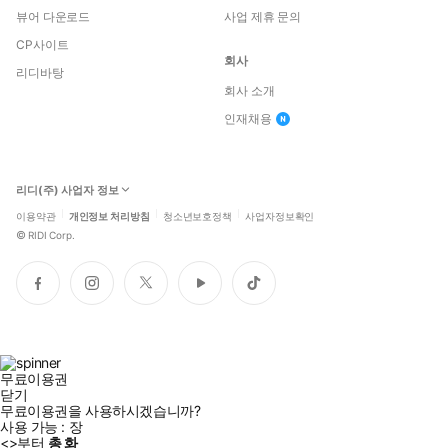
뷰어 다운로드
사업 제휴 문의
CP사이트
회사
리디바탕
회사 소개
인재채용
리디(주) 사업자 정보
이용약관
개인정보 처리방침
청소년보호정책
사업자정보확인
©
RIDI Corp.
페
인
트
유
틱
이
스
위
튜
톡
스
타
터
브
북
그
램
무료이용권
닫기
무료이용권을 사용하시겠습니까?
사용 가능 :
장
<
>부터
총
화