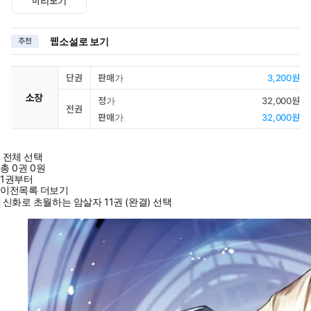
미리보기
웹소설로 보기
추천
단권
판매가
3,200원
소장
정가
32,000원
전권
판매가
32,000원
전체 선택
총
0
권
0원
1권부터
이전목록 더보기
신화로 초월하는 암살자 11권 (완결) 선택