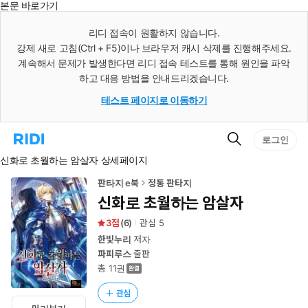
본문 바로가기
인
스
리디 접속이 원활하지 않습니다.
턴
강제 새로 고침(Ctrl + F5)이나 브라우저 캐시 삭제를 진행해주세요.
트
검
계속해서 문제가 발생한다면 리디 접속 테스트를 통해 원인을 파악
색
하고 대응 방법을 안내드리겠습니다.
테스트 페이지로 이동하기
검
리
로그인
색
디
신화로 초월하는 암살자 상세페이지
홈
으
로
판타지 e북
정통 판타지
이
신화로 초월하는 암살자
동
3
(
6
)
관심
5
한빛누리
저자
파피루스
출판
총 11권
관심