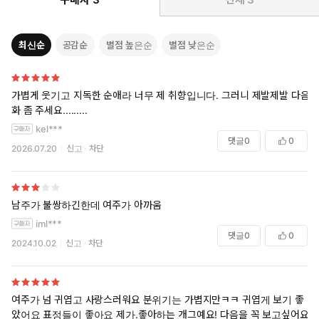
최신순
공감순
별점 높은순
별점 낮은순
가볍게 웃기고 지독한 순애라 너무 제 취향입니다. 그러니 제발제발 다음
화 좀 주세요.........
kel***
댓글
0
0
2026.07.20
신고
차단
남주가 불쌍하긴한데 여주가 아까움
iml***
댓글
0
0
2024.10.02
신고
차단
여주가 넘 귀엽고 사랑스러워요 분위기는 가볍지만ㅋㅋ 귀엽게 보기 좋
았어요 표정들이 좋아요 제가.좋아하는 개그예요! 다음을 꼭 보고싶어요