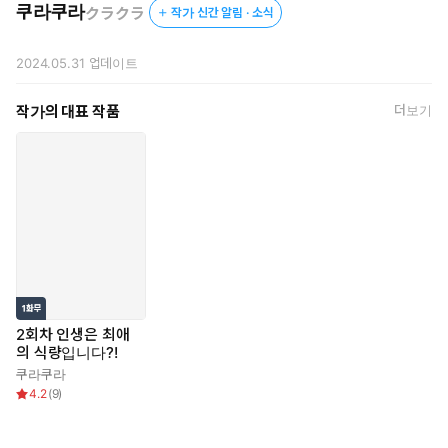
쿠라쿠라
クラクラ
작가 신간 알림 · 소식
결국 공작은 그녀에게 피 제공을 요청하며 새로운 계약이 시작되
는데―.
2024.05.31
업데이트
작가의 대표 작품
더보기
2회차 인생은 최애
의 식량입니다?!
쿠라쿠라
4.2
(
9
)