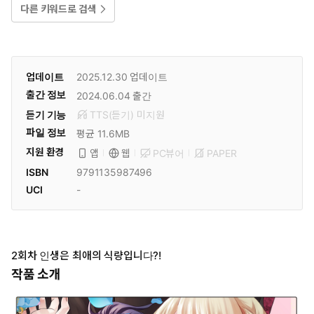
다른 키워드로 검색
업데이트
2025.12.30
업데이트
출간 정보
2024.06.04
출간
듣기 기능
TTS(듣기)
미
지원
파일 정보
평균 11.6MB
지원 환경
PC뷰어
PAPER
앱
웹
ISBN
9791135987496
UCI
-
2회차 인생은 최애의 식량입니다?!
작품 소개