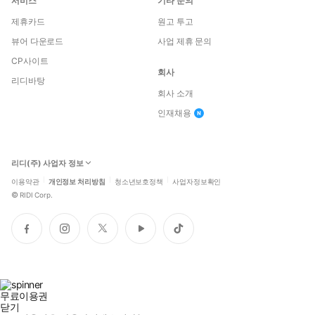
서비스
기타 문의
제휴카드
원고 투고
뷰어 다운로드
사업 제휴 문의
CP사이트
회사
리디바탕
회사 소개
인재채용
리디(주) 사업자 정보
이용약관
개인정보 처리방침
청소년보호정책
사업자정보확인
©
RIDI Corp.
페
인
트
유
틱
이
스
위
튜
톡
스
타
터
브
북
그
램
무료이용권
닫기