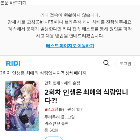
본문 바로가기
인
스
리디 접속이 원활하지 않습니다.
턴
강제 새로 고침(Ctrl + F5)이나 브라우저 캐시 삭제를 진행해주세요.
트
검
계속해서 문제가 발생한다면 리디 접속 테스트를 통해 원인을 파악
색
하고 대응 방법을 안내드리겠습니다.
테스트 페이지로 이동하기
검
리
로그인
색
디
2회차 인생은 최애의 식량입니다?! 상세페이지
홈
으
로
만화 연재
해외 순정
이
2회차 인생은 최애의 식량입니
동
다?!
4.2
(
9
)
관심
157
쿠라쿠라
글, 그림
넥스큐브
출판
총 60화