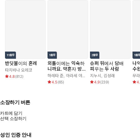
반딧불이의 혼례
외톨이에는 익숙하
슈퍼 뒤에서 담배
나
니까요. 약혼자 방
피우는 두 사람
수
타치바나 오레코
치 중!
기를
하레타 준
,
아라세 야히로
지누시
,
김성래
무라
4.8
(
812
)
4.5
(
65
)
4.9
(
239
)
4
소장하기 버튼
카트에 담기
선택 소장하기
성인 인증 안내