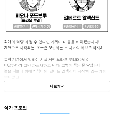
최애의 '식량'이 될 수 있다면 기꺼이 이 몸을 바치겠습니다!
계약으로 시작되는, 조금은 엇갈리는 두 사람의 러브 판타지♪
블랙 기업에서 일하는 저질 체력 토라오 루리(25세)는
야근하다가 그만 과로사하고 만다. 그렇게 죽은 줄 알았는데…
눈을 떠보니 최애 캐릭터인 '길버트 알렉산더 공작'이 있는 게임
속이었고
루리는 그의 약혼녀인 피오나로 환생한 것!
더보기
최애의 곁에 남아있기 위해서 그가 '흡혈귀'라는 사실을 모르는 척
하지만
그날 밤 길버트가 메이드를 흡혈하는 장면을 목격하고 만다…!
비밀을 알아버린 그녀를 살려둘 수 없다며 목을 물어버리지만
작가 프로필
피오나의 건강한 몸은 아무리 피를 빨려도 쓰러지지 않았고