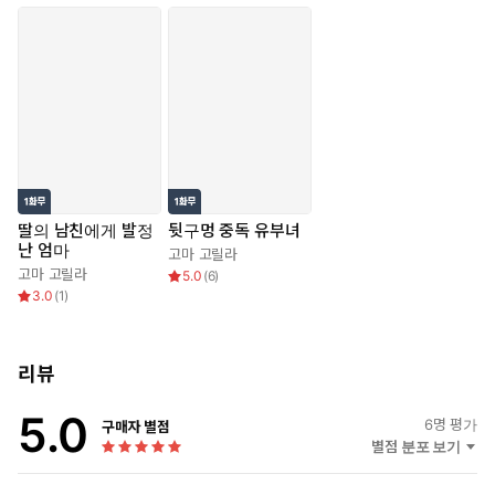
딸의 남친에게 발정
뒷구멍 중독 유부녀
난 엄마
고마 고릴라
고마 고릴라
5.0
(
6
)
3.0
(
1
)
리뷰
5.0
6
명 평가
구매자 별점
별점 분포 보기