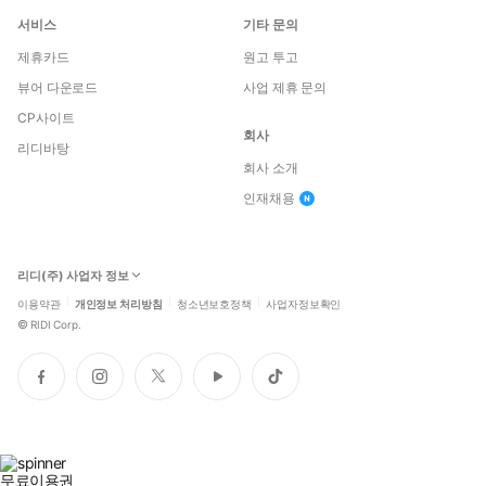
서비스
기타 문의
제휴카드
원고 투고
뷰어 다운로드
사업 제휴 문의
CP사이트
회사
리디바탕
회사 소개
인재채용
리디(주) 사업자 정보
이용약관
개인정보 처리방침
청소년보호정책
사업자정보확인
©
RIDI Corp.
페
인
트
유
틱
이
스
위
튜
톡
스
타
터
브
북
그
램
무료이용권