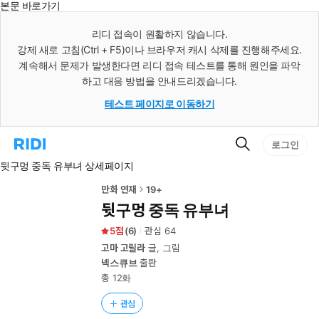
본문 바로가기
인
스
리디 접속이 원활하지 않습니다.
턴
강제 새로 고침(Ctrl + F5)이나 브라우저 캐시 삭제를 진행해주세요.
트
검
계속해서 문제가 발생한다면 리디 접속 테스트를 통해 원인을 파악
색
하고 대응 방법을 안내드리겠습니다.
테스트 페이지로 이동하기
검
리
로그인
색
디
뒷구멍 중독 유부녀 상세페이지
홈
으
로
만화 연재
19+
이
뒷구멍 중독 유부녀
동
5
(
6
)
관심
64
고마 고릴라
글, 그림
넥스큐브
출판
총 12화
관심