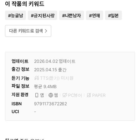
이 작품의 키워드
#
능글남
#
금지된사랑
#
나쁜남자
#
연재
#
일본
다른 키워드로 검색
업데이트
2026.04.02
업데이트
출간 정보
2025.04.15
출간
듣기 기능
TTS(듣기)
미
지원
파일 정보
평균 9.4MB
지원 환경
PC뷰어
PAPER
앱
웹
ISBN
9791173672262
UCI
-