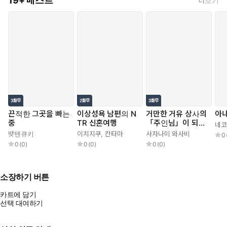
19+ 베스트
더보기
끈적한 그곳을 빠는
이상성욕 남편의 N
거만한 거유 상사의
아내
중
TR 신혼여행
「주인님」이 되었
네코
다
밧텐큐키
이치지쿠
,
칸타마
사자나미 와사비
0
0
(
0
)
0
(
0
)
0
(
0
)
소장하기 버튼
카트에 담기
선택 대여하기