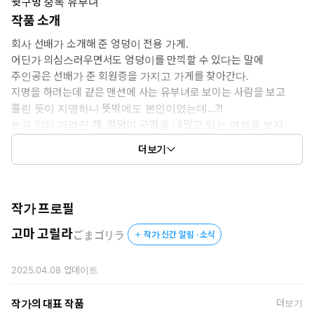
뒷구멍 중독 유부녀
작품 소개
회사 선배가 소개해 준 엉덩이 전용 가게.
어딘가 의심스러우면서도 엉덩이를 만끽할 수 있다는 말에
주인공은 선배가 준 회원증을 가지고 가게를 찾아간다.
지명을 하려는데 같은 맨션에 사는 유부녀로 보이는 사람을 보고
홀린 듯이 지명하니 뜻밖에도 본인이었는데…?!
눈과 입이 가려진 채, 엉덩이 구멍을 내밀고 있는 여성을 보자
흥분은 억제할 수 없고… 눈앞의 구멍을 마음껏 희롱하기 시작한
더보기
다!
작가 프로필
고마 고릴라
ごまゴリラ
작가 신간 알림 · 소식
2025.04.08
업데이트
작가의 대표 작품
더보기