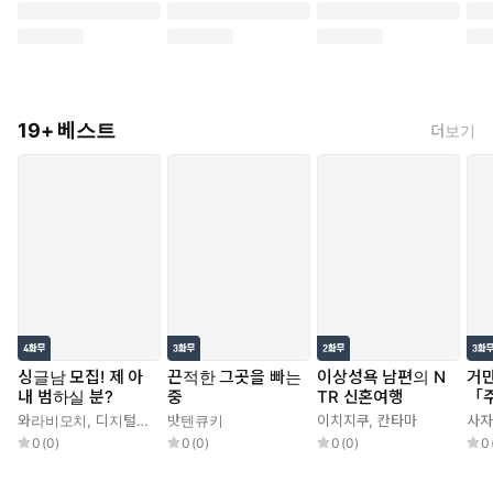
19+ 베스트
더보기
싱글남 모집! 제 아
끈적한 그곳을 빠는
이상성욕 남편의 N
거만
내 범하실 분?
중
TR 신혼여행
「
다
와라비모치
,
디지털 장인 X
밧텐큐키
이치지쿠
,
칸타마
사자
0
(
0
)
0
(
0
)
0
(
0
)
0