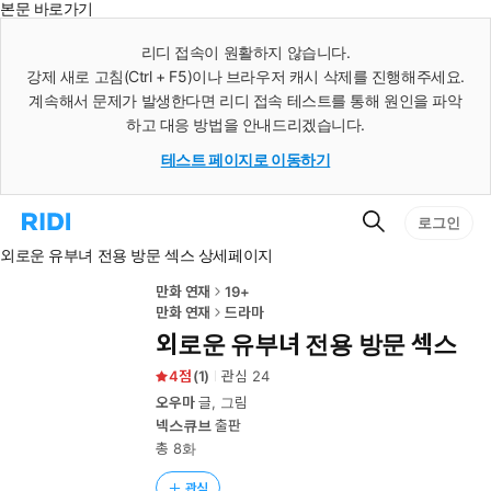
본문 바로가기
인
스
리디 접속이 원활하지 않습니다.
턴
강제 새로 고침(Ctrl + F5)이나 브라우저 캐시 삭제를 진행해주세요.
트
검
계속해서 문제가 발생한다면 리디 접속 테스트를 통해 원인을 파악
색
하고 대응 방법을 안내드리겠습니다.
테스트 페이지로 이동하기
검
리
로그인
색
디
외로운 유부녀 전용 방문 섹스 상세페이지
홈
으
로
만화 연재
19+
이
만화 연재
드라마
동
외로운 유부녀 전용 방문 섹스
4
(
1
)
관심
24
오우마
글, 그림
넥스큐브
출판
총 8화
관심