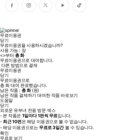
페
인
트
유
틱
이
스
위
튜
톡
스
타
터
브
북
그
램
무료이용권
닫기
무료이용권을 사용하시겠습니까?
사용 가능 :
장
<
>부터
총
화
무료이용권으로 대여합니다.
다른 방법으로 결제
무료이용권
닫기
무료이용권으로
총
화
대여 완료했습니다.
남은 작품 :
총
화
(
원)
남은 작품 결제하기
대여한 작품 바로보기
도움말
닫기
외로운 유부녀 전용 방문 섹스
- 본 작품은
1일
마다
1
편씩 무료
입니다.
-
최근
10편
은 해당 이용권으로 볼 수 없습니다.
- 해당 이용권으로는
무료로
3일
간
볼 수 있습니다.
확인
무료로 보기