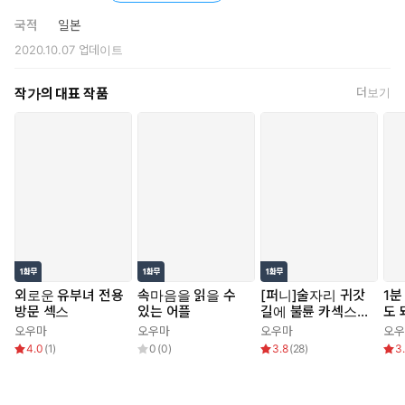
국적
일본
2020.10.07
업데이트
작가의 대표 작품
더보기
외로운 유부녀 전용
속마음을 읽을 수
[퍼니]술자리 귀갓
1분
방문 섹스
있는 어플
길에 불륜 카섹스 ~
도 
후배의 격렬한 허리
오우마
오우마
오우마
오우
놀림에 삐걱삐걱 흔
4.0
(
1
)
0
(
0
)
3.8
(
28
)
3
들리는 시트!