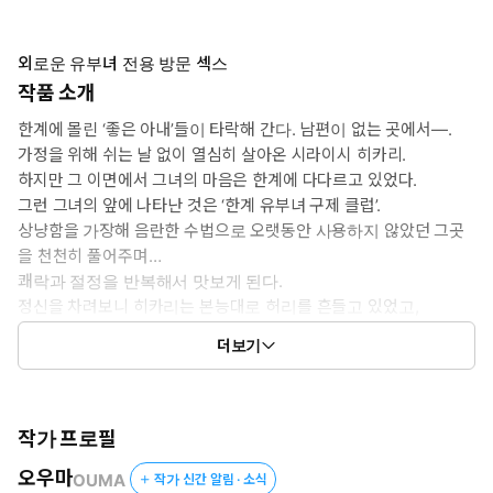
외로운 유부녀 전용 방문 섹스
작품 소개
한계에 몰린 ‘좋은 아내’들이 타락해 간다. 남편이 없는 곳에서―.
가정을 위해 쉬는 날 없이 열심히 살아온 시라이시 히카리.
하지만 그 이면에서 그녀의 마음은 한계에 다다르고 있었다.
그런 그녀의 앞에 나타난 것은 ‘한계 유부녀 구제 클럽’.
상냥함을 가장해 음란한 수법으로 오랫동안 사용하지 않았던 그곳
을 천천히 풀어주며…
쾌락과 절정을 반복해서 맛보게 된다.
정신을 차려보니 히카리는 본능대로 허리를 흔들고 있었고,
여자로서의 기쁨에 흔들리면서 한계에 다다른 유부녀는 지금 암컷
더보기
이 되어간다!
작가 프로필
오우마
OUMA
작가 신간 알림 · 소식