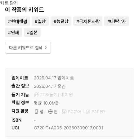
카트 담기
이 작품의 키워드
#
현대배경
#
일상
#
능글남
#
금지된사랑
#
나쁜남자
#
연재
#
일본
다른 키워드로 검색
업데이트
2026.04.17
업데이트
출간 정보
2026.04.17
출간
듣기 기능
TTS(듣기)
미
지원
파일 정보
평균 10.0MB
지원 환경
PC뷰어
PAPER
앱
웹
ISBN
-
UCI
G720:T+A005-20260309017.0001