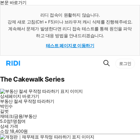
본문 바로가기
인
스
리디 접속이 원활하지 않습니다.
턴
강제 새로 고침(Ctrl + F5)이나 브라우저 캐시 삭제를 진행해주세요.
트
검
계속해서 문제가 발생한다면 리디 접속 테스트를 통해 원인을 파악
색
하고 대응 방법을 안내드리겠습니다.
테스트 페이지로 이동하기
검
리
로그인
색
디
홈
으
The Cakewalk Series
로
이
동
상세페이지 바로가기
부동산 절세 무작정 따라하기
박민수
길벗
재테크/금융/부동산
5.0점
1
명
참여
상세 가격
소장
18,400
원