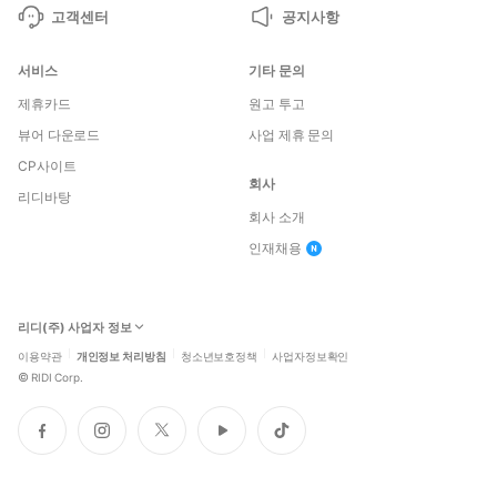
고객센터
공지사항
서비스
기타 문의
제휴카드
원고 투고
뷰어 다운로드
사업 제휴 문의
CP사이트
회사
리디바탕
회사 소개
인재채용
리디(주) 사업자 정보
이용약관
개인정보 처리방침
청소년보호정책
사업자정보확인
©
RIDI Corp.
페
인
트
유
틱
이
스
위
튜
톡
스
타
터
브
북
그