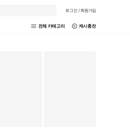
로그인
/ 회원가입
전체 카테고리
캐시충전